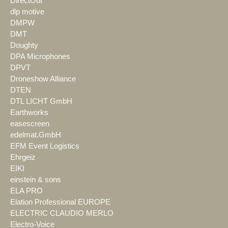
DirectOut
dlp motive
DMPW
DMT
Doughty
DPA Microphones
DPVT
Droneshow Alliance
DTEN
DTL LICHT GmbH
Earthworks
easescreen
edelmat.GmbH
EFM Event Logistics
Ehrgeiz
EIKI
einstein & sons
ELA PRO
Elation Professional EUROPE
ELECTRIC CLAUDIO MERLO
Electro-Voice