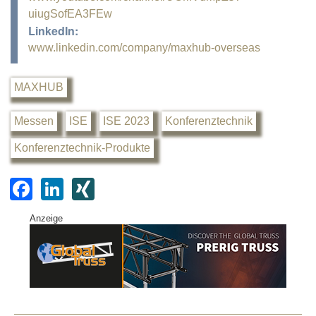
uiugSofEA3FEw
LinkedIn:
www.linkedin.com/company/maxhub-overseas
MAXHUB
Messen
ISE
ISE 2023
Konferenztechnik
Konferenztechnik-Produkte
F
Li
XI
a
n
N
Anzeige
c
k
G
e
e
b
dI
o
n