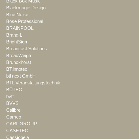
Black Box Music
Blackmagic Design
Blue Noise
Bose Professional
BRAINPOOL
Brand-L
BrightSign
Broadcast Solutions
BroadWeigh
Brunckhorst
BT.innotec
btl next GmbH
BTL Veranstaltungstechnik
BÜTEC
bvft
BVVS
Calibre
Cameo
CARL GROUP
CASETEC
Cassiopeia