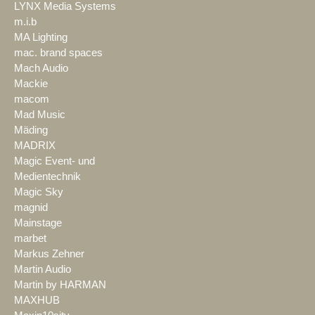
LYNX Media Systems
m.i.b
MA Lighting
mac. brand spaces
Mach Audio
Mackie
macom
Mad Music
Mäding
MADRIX
Magic Event- und
Medientechnik
Magic Sky
magnid
Mainstage
marbet
Markus Zehner
Martin Audio
Martin by HARMAN
MAXHUB