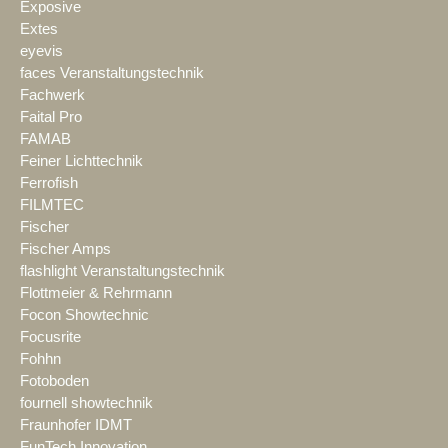
Exposive
Extes
eyevis
faces Veranstaltungstechnik
Fachwerk
Faital Pro
FAMAB
Feiner Lichttechnik
Ferrofish
FILMTEC
Fischer
Fischer Amps
flashlight Veranstaltungstechnik
Flottmeier & Rehrmann
Focon Showtechnic
Focusrite
Fohhn
Fotoboden
fournell showtechnik
Fraunhofer IDMT
FunTech Innovation