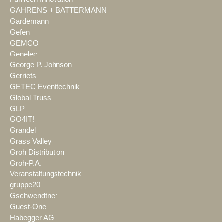
GAHRENS + BATTERMANN
Gardemann
Gefen
GEMCO
Genelec
George P. Johnson
Gerriets
GETEC Eventtechnik
Global Truss
GLP
GO4IT!
Grandel
Grass Valley
Groh Distribution
Groh-P.A.
Veranstaltungstechnik
gruppe20
Gschwendtner
Guest-One
Habegger AG