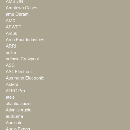
AMBION
Amptown Cases
ams Osram
AMX
APWPT
Arcus
Area Four Industries
ARRI
artlife
artlogic Crewpool
ASC
ASL Electronic
Assmann Electronic
Astera
ATEC Pro
ateis
atlantic audio
Atlantis Audio
audiluma
Audinate
Audio Export