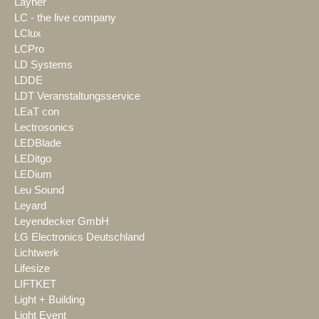
Layher
LC - the live company
LClux
LCPro
LD Systems
LDDE
LDT Veranstaltungsservice
LEaT con
Lectrosonics
LEDBlade
LEDitgo
LEDium
Leu Sound
Leyard
Leyendecker GmbH
LG Electronics Deutschland
Lichtwerk
Lifesize
LIFTKET
Light + Building
Light Event