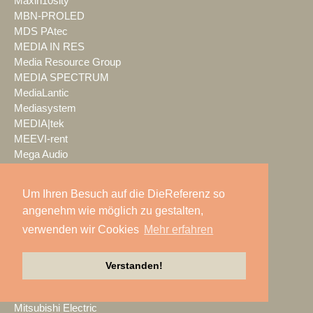
Maxin10sity
MBN-PROLED
MDS PAtec
MEDIA IN RES
Media Resource Group
MEDIA SPECTRUM
MediaLantic
Mediasystem
MEDIA|tek
MEEVI-rent
Mega Audio
Megaforce
MEGATECH
Um Ihren Besuch auf die DieReferenz so
Merging Technologies
angenehm wie möglich zu gestalten,
Mersive
verwenden wir Cookies
Mehr erfahren
Meyer Sound
Miet-pa
MILOS
Verstanden!
Ministry of Light
MisterMaster
Mitsubishi Electric