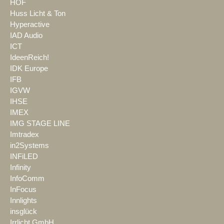
HOF
Huss Licht & Ton
Hyperactive
IAD Audio
ICT
IdeenReich!
IDK Europe
IFB
IGVW
IHSE
IMEX
IMG STAGE LINE
Imtradex
in2Systems
INFiLED
Infinity
InfoComm
InFocus
Innlights
insglück
Irrlicht GmbH