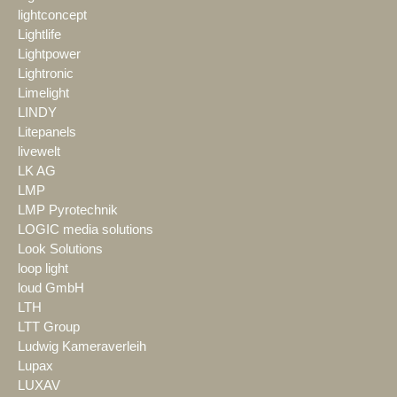
lightconcept
Lightlife
Lightpower
Lightronic
Limelight
LINDY
Litepanels
livewelt
LK AG
LMP
LMP Pyrotechnik
LOGIC media solutions
Look Solutions
loop light
loud GmbH
LTH
LTT Group
Ludwig Kameraverleih
Lupax
LUXAV