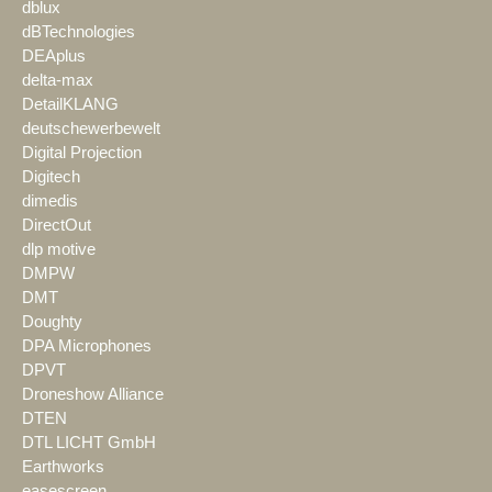
dblux
dBTechnologies
DEAplus
delta-max
DetailKLANG
deutschewerbewelt
Digital Projection
Digitech
dimedis
DirectOut
dlp motive
DMPW
DMT
Doughty
DPA Microphones
DPVT
Droneshow Alliance
DTEN
DTL LICHT GmbH
Earthworks
easescreen