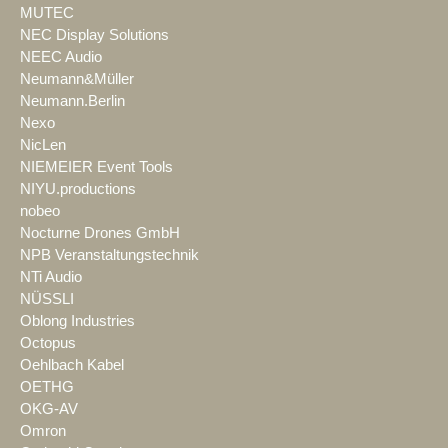
MUTEC
NEC Display Solutions
NEEC Audio
Neumann&Müller
Neumann.Berlin
Nexo
NicLen
NIEMEIER Event Tools
NIYU.productions
nobeo
Nocturne Drones GmbH
NPB Veranstaltungstechnik
NTi Audio
NÜSSLI
Oblong Industries
Octopus
Oehlbach Kabel
OETHG
OKG-AV
Omron