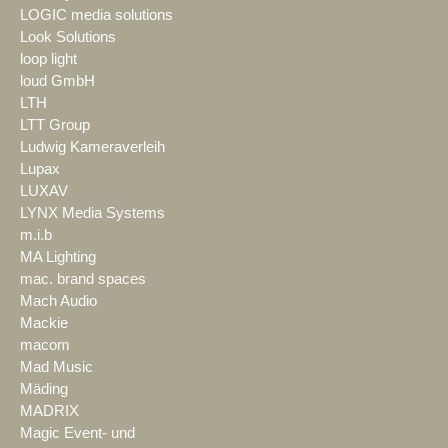
LOGIC media solutions
Look Solutions
loop light
loud GmbH
LTH
LTT Group
Ludwig Kameraverleih
Lupax
LUXAV
LYNX Media Systems
m.i.b
MA Lighting
mac. brand spaces
Mach Audio
Mackie
macom
Mad Music
Mäding
MADRIX
Magic Event- und