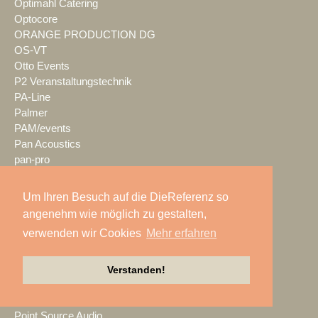
Optimahl Catering
Optocore
ORANGE PRODUCTION DG
OS-VT
Otto Events
P2 Veranstaltungstechnik
PA-Line
Palmer
PAM/events
Pan Acoustics
pan-pro
Panasonic
Party Rent
Um Ihren Besuch auf die DieReferenz so
Partylöwe
angenehm wie möglich zu gestalten,
Peerless-AV
verwenden wir Cookies
Mehr erfahren
perfect sound
Pico Interactive
PIK AG
Verstanden!
PK Sound
PlexusAV
Point Source Audio