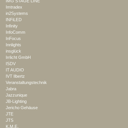
IMG STAGE LINE
Imtradex
in2Systems
INFiLED
Infinity
InfoComm
InFocus
Innlights
insglück
Irrlicht GmbH
ISDV
IT AUDIO
IVT Ilbertz
Veranstaltungstechnik
Jabra
Jazzunique
JB-Lighting
Jericho Gehäuse
JTE
JTS
K.M.E.