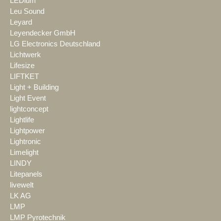
LEDium
Leu Sound
Leyard
Leyendecker GmbH
LG Electronics Deutschland
Lichtwerk
Lifesize
LIFTKET
Light + Building
Light Event
lightconcept
Lightlife
Lightpower
Lightronic
Limelight
LINDY
Litepanels
livewelt
LK AG
LMP
LMP Pyrotechnik