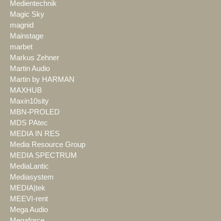
Medientechnik
Magic Sky
magnid
Mainstage
marbet
Markus Zehner
Martin Audio
Martin by HARMAN
MAXHUB
Maxin10sity
MBN-PROLED
MDS PAtec
MEDIA IN RES
Media Resource Group
MEDIA SPECTRUM
MediaLantic
Mediasystem
MEDIA|tek
MEEVI-rent
Mega Audio
Megaforce