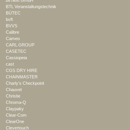
btl next GmbH
BTL Veranstaltungstechnik
BÜTEC
bvft
BVVS
Calibre
Cameo
CARL GROUP
CASETEC
Cassiopeia
cast
CGS DRY HIRE
CHAINMASTER
Charly's Checkpoint
Chauvet
Christie
Chroma-Q
Claypaky
Clear-Com
ClearOne
Clevertouch