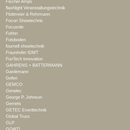
Fischer Amps
flashlight Veranstaltungstechnik
Flottmeier & Rehrmann
Focon Showtechnic
Focusrite
Fohhn
Fotoboden
fournell showtechnik
Fraunhofer IDMT
FunTech Innovation
GAHRENS + BATTERMANN
Gardemann
Gefen
GEMCO
Genelec
George P. Johnson
Gerriets
GETEC Eventtechnik
Global Truss
GLP
GO4IT!