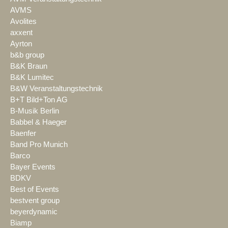
AVMS
Avolites
axxent
Ayrton
b&b group
B&K Braun
B&K Lumitec
B&W Veranstaltungstechnik
B+T Bild+Ton AG
B-Musik Berlin
Babbel & Haeger
Baenfer
Band Pro Munich
Barco
Bayer Events
BDKV
Best of Events
bestvent group
beyerdynamic
Biamp