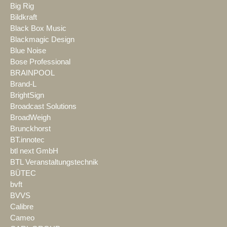
Big Rig
Bildkraft
Black Box Music
Blackmagic Design
Blue Noise
Bose Professional
BRAINPOOL
Brand-L
BrightSign
Broadcast Solutions
BroadWeigh
Brunckhorst
BT.innotec
btl next GmbH
BTL Veranstaltungstechnik
BÜTEC
bvft
BVVS
Calibre
Cameo