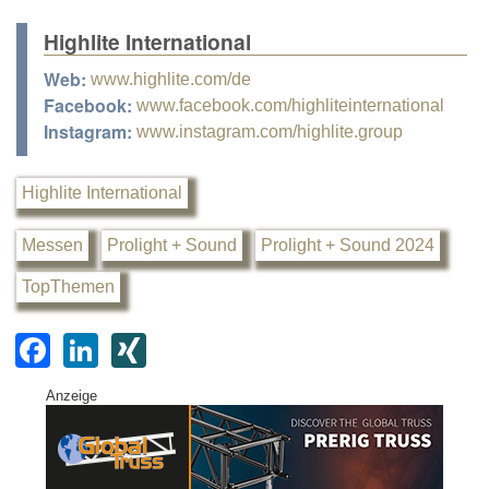
Highlite International
Web:
www.highlite.com/de
Facebook:
www.facebook.com/highliteinternational
Instagram:
www.instagram.com/highlite.group
Highlite International
Messen
Prolight + Sound
Prolight + Sound 2024
TopThemen
F
Li
XI
a
n
N
Anzeige
c
k
G
e
e
b
dI