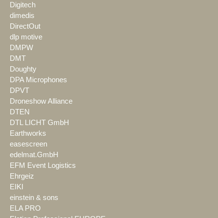
Digitech
dimedis
DirectOut
dlp motive
DMPW
DMT
Doughty
DPA Microphones
DPVT
Droneshow Alliance
DTEN
DTL LICHT GmbH
Earthworks
easescreen
edelmat.GmbH
EFM Event Logistics
Ehrgeiz
EIKI
einstein & sons
ELA PRO