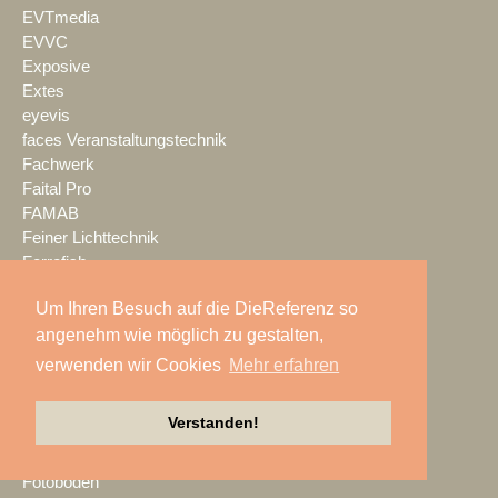
EVTmedia
EVVC
Exposive
Extes
eyevis
faces Veranstaltungstechnik
Fachwerk
Faital Pro
FAMAB
Feiner Lichttechnik
Ferrofish
FILMTEC
Um Ihren Besuch auf die DieReferenz so
Fischer
angenehm wie möglich zu gestalten,
Fischer Amps
flashlight Veranstaltungstechnik
verwenden wir Cookies
Mehr erfahren
Flottmeier & Rehrmann
Focon Showtechnic
Verstanden!
Focusrite
Fohhn
Fotoboden