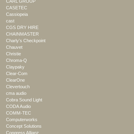
CARL GROUP
CASETEC
Cassiopeia
cast
CGS DRY HIRE
CHAINMASTER
Charly's Checkpoint
Chauvet
Christie
Chroma-Q
Claypaky
Clear-Com
ClearOne
Clevertouch
cma audio
Cobra Sound Light
CODA Audio
COMM-TEC
Computerworks
Concept Solutions
Congress Allianz