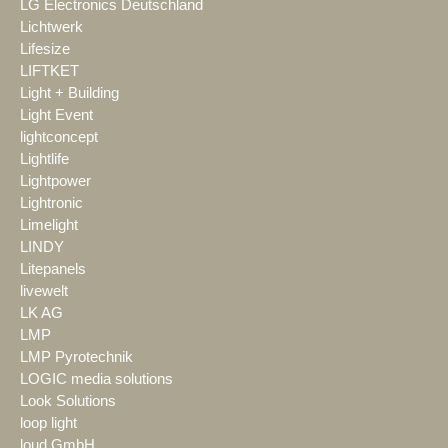
LG Electronics Deutschland
Lichtwerk
Lifesize
LIFTKET
Light + Building
Light Event
lightconcept
Lightlife
Lightpower
Lightronic
Limelight
LINDY
Litepanels
livewelt
LK AG
LMP
LMP Pyrotechnik
LOGIC media solutions
Look Solutions
loop light
loud GmbH