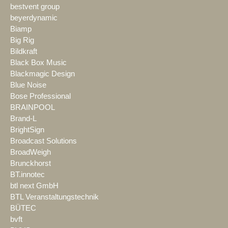
bestvent group
beyerdynamic
Biamp
Big Rig
Bildkraft
Black Box Music
Blackmagic Design
Blue Noise
Bose Professional
BRAINPOOL
Brand-L
BrightSign
Broadcast Solutions
BroadWeigh
Brunckhorst
BT.innotec
btl next GmbH
BTL Veranstaltungstechnik
BÜTEC
bvft