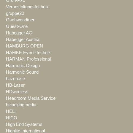
Groh-P.A.
Veranstaltungstechnik
gruppe20
Gschwendtner
Guest-One
Habegger AG
Habegger Austria
HAMBURG OPEN
HAMKE Event-Technik
HARMAN Professional
Harmonic Design
Harmonic Sound
hazebase
HB-Laser
HDwireless
Headroom Media Service
heinekingmedia
HELi
HICO
High End Systems
Highlite International