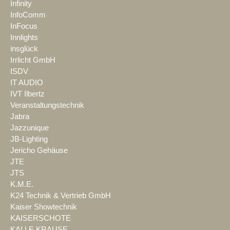
Infinity
InfoComm
InFocus
Innlights
insglück
Irrlicht GmbH
ISDV
IT AUDIO
IVT Ilbertz
Veranstaltungstechnik
Jabra
Jazzunique
JB-Lighting
Jericho Gehäuse
JTE
JTS
K.M.E.
K24 Technik & Vertrieb GmbH
Kaiser Showtechnik
KAISERSCHOTE
KALLE KRAUSE