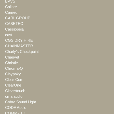
BVVS
Calibre
Cameo
CARL GROUP
CASETEC
Cassiopeia
cast
CGS DRY HIRE
CHAINMASTER
Charly's Checkpoint
Chauvet
Christie
Chroma-Q
Claypaky
Clear-Com
ClearOne
Clevertouch
cma audio
Cobra Sound Light
CODA Audio
COMM-TEC