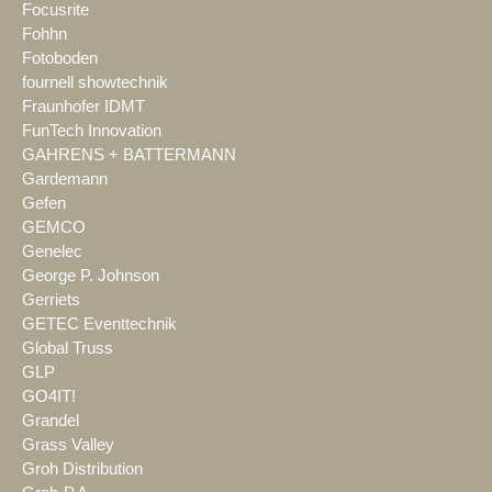
Focusrite
Fohhn
Fotoboden
fournell showtechnik
Fraunhofer IDMT
FunTech Innovation
GAHRENS + BATTERMANN
Gardemann
Gefen
GEMCO
Genelec
George P. Johnson
Gerriets
GETEC Eventtechnik
Global Truss
GLP
GO4IT!
Grandel
Grass Valley
Groh Distribution