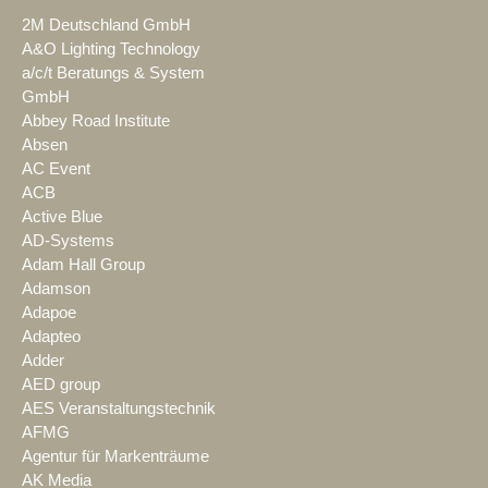
2M Deutschland GmbH
A&O Lighting Technology
a/c/t Beratungs & System
GmbH
Abbey Road Institute
Absen
AC Event
ACB
Active Blue
AD-Systems
Adam Hall Group
Adamson
Adapoe
Adapteo
Adder
AED group
AES Veranstaltungstechnik
AFMG
Agentur für Markenträume
AK Media