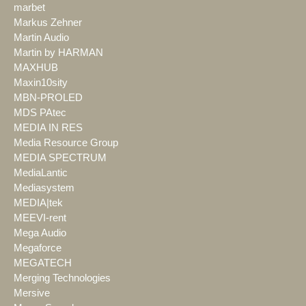
marbet
Markus Zehner
Martin Audio
Martin by HARMAN
MAXHUB
Maxin10sity
MBN-PROLED
MDS PAtec
MEDIA IN RES
Media Resource Group
MEDIA SPECTRUM
MediaLantic
Mediasystem
MEDIA|tek
MEEVI-rent
Mega Audio
Megaforce
MEGATECH
Merging Technologies
Mersive