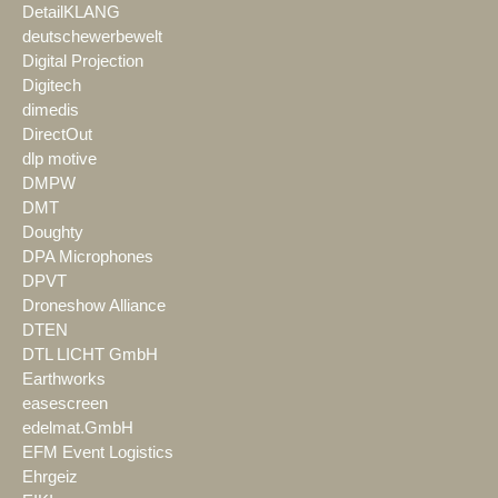
DetailKLANG
deutschewerbewelt
Digital Projection
Digitech
dimedis
DirectOut
dlp motive
DMPW
DMT
Doughty
DPA Microphones
DPVT
Droneshow Alliance
DTEN
DTL LICHT GmbH
Earthworks
easescreen
edelmat.GmbH
EFM Event Logistics
Ehrgeiz