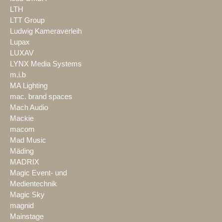
LTH
LTT Group
Ludwig Kameraverleih
Lupax
LUXAV
LYNX Media Systems
m.i.b
MA Lighting
mac. brand spaces
Mach Audio
Mackie
macom
Mad Music
Mäding
MADRIX
Magic Event- und
Medientechnik
Magic Sky
magnid
Mainstage