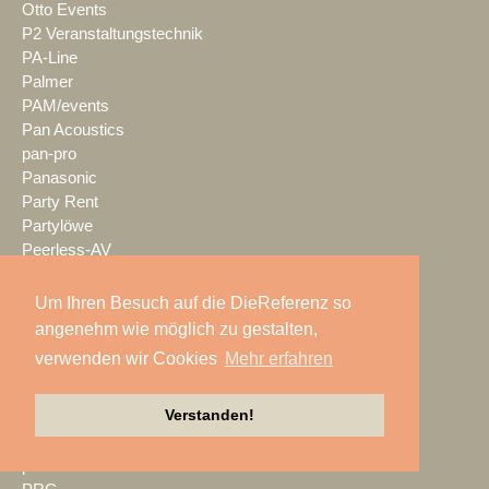
Otto Events
P2 Veranstaltungstechnik
PA-Line
Palmer
PAM/events
Pan Acoustics
pan-pro
Panasonic
Party Rent
Partylöwe
Peerless-AV
perfect sound
Pico Interactive
Um Ihren Besuch auf die DieReferenz so
PIK AG
angenehm wie möglich zu gestalten,
PK Sound
verwenden wir Cookies
Mehr erfahren
PlexusAV
Point Source Audio
Verstanden!
POOLgroup
PowerLightsAugsburg
preworks