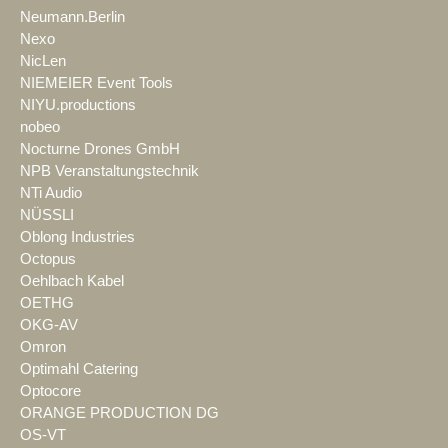
Neumann.Berlin
Nexo
NicLen
NIEMEIER Event Tools
NIYU.productions
nobeo
Nocturne Drones GmbH
NPB Veranstaltungstechnik
NTi Audio
NÜSSLI
Oblong Industries
Octopus
Oehlbach Kabel
OETHG
OKG-AV
Omron
Optimahl Catering
Optocore
ORANGE PRODUCTION DG
OS-VT