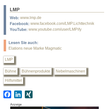
LMP
Web:
www.lmp.de
Facebook:
www.facebook.com/LMP.Lichttechnik
YouTube:
www.youtube.com/user/LMPify
Lesen Sie auch:
Elations neue Marke Magmatic
LMP
Bühne
Bühnenprodukte
Nebelmaschinen
Hilfsmittel
F
Li
XI
a
n
N
Anzeige