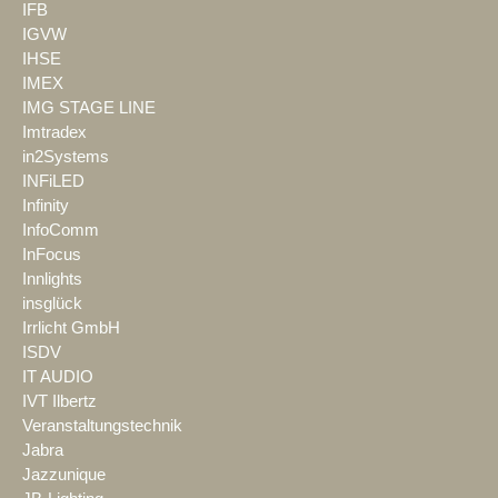
IFB
IGVW
IHSE
IMEX
IMG STAGE LINE
Imtradex
in2Systems
INFiLED
Infinity
InfoComm
InFocus
Innlights
insglück
Irrlicht GmbH
ISDV
IT AUDIO
IVT Ilbertz
Veranstaltungstechnik
Jabra
Jazzunique