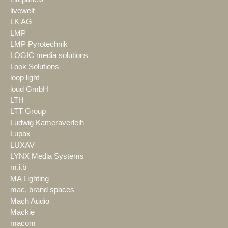
livewelt
LK AG
LMP
LMP Pyrotechnik
LOGIC media solutions
Look Solutions
loop light
loud GmbH
LTH
LTT Group
Ludwig Kameraverleih
Lupax
LUXAV
LYNX Media Systems
m.i.b
MA Lighting
mac. brand spaces
Mach Audio
Mackie
macom