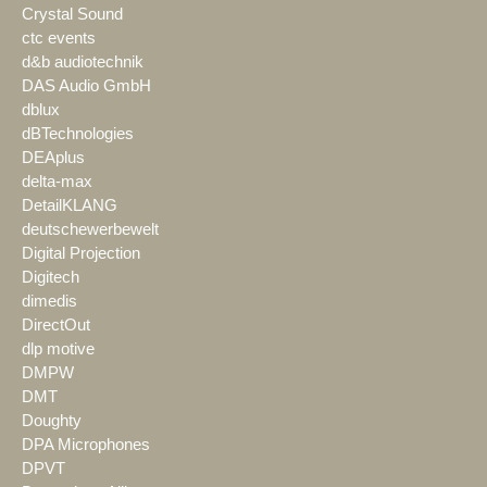
Crystal Sound
ctc events
d&b audiotechnik
DAS Audio GmbH
dblux
dBTechnologies
DEAplus
delta-max
DetailKLANG
deutschewerbewelt
Digital Projection
Digitech
dimedis
DirectOut
dlp motive
DMPW
DMT
Doughty
DPA Microphones
DPVT