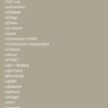
LEaT con
Lectrosonics
LEDBlade
LEDitgo
LEDium
Leu Sound
Leyard
Leyendecker GmbH
LG Electronics Deutschland
Lichtwerk
Lifesize
LIFTKET
Light + Building
Light Event
lightconcept
Lightlife
Lightpower
Lightronic
Limelight
LINDY
Litepanels