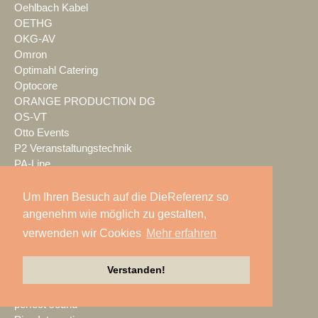
Oehlbach Kabel
OETHG
OKG-AV
Omron
Optimahl Catering
Optocore
ORANGE PRODUCTION DG
OS-VT
Otto Events
P2 Veranstaltungstechnik
PA-Line
Palmer
PAM/events
Um Ihren Besuch auf die DieReferenz so
Pan Acoustics
angenehm wie möglich zu gestalten,
pan-pro
verwenden wir Cookies
Mehr erfahren
Panasonic
Party Rent
Verstanden!
Partylöwe
Peerless-AV
perfect sound