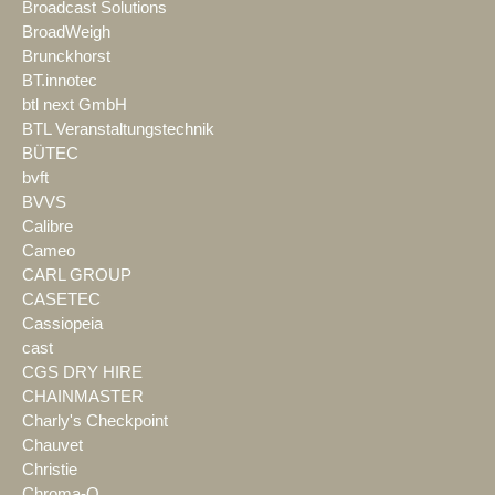
Broadcast Solutions
BroadWeigh
Brunckhorst
BT.innotec
btl next GmbH
BTL Veranstaltungstechnik
BÜTEC
bvft
BVVS
Calibre
Cameo
CARL GROUP
CASETEC
Cassiopeia
cast
CGS DRY HIRE
CHAINMASTER
Charly's Checkpoint
Chauvet
Christie
Chroma-Q