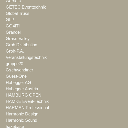
Gerriets
GETEC Eventtechnik
Global Truss
GLP
GO4IT!
Grandel
Grass Valley
Groh Distribution
Groh-P.A.
Veranstaltungstechnik
gruppe20
Gschwendtner
Guest-One
Habegger AG
Habegger Austria
HAMBURG OPEN
HAMKE Event-Technik
HARMAN Professional
Harmonic Design
Harmonic Sound
hazebase