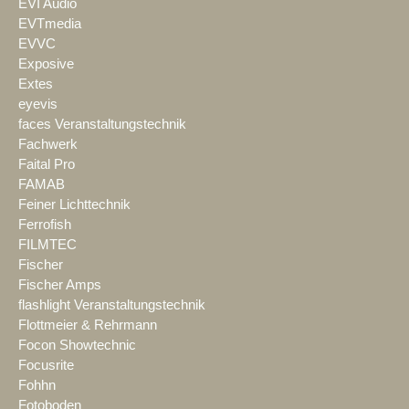
EVI Audio
EVTmedia
EVVC
Exposive
Extes
eyevis
faces Veranstaltungstechnik
Fachwerk
Faital Pro
FAMAB
Feiner Lichttechnik
Ferrofish
FILMTEC
Fischer
Fischer Amps
flashlight Veranstaltungstechnik
Flottmeier & Rehrmann
Focon Showtechnic
Focusrite
Fohhn
Fotoboden