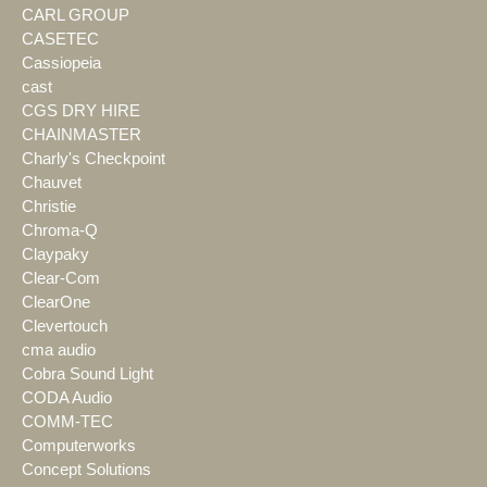
CARL GROUP
CASETEC
Cassiopeia
cast
CGS DRY HIRE
CHAINMASTER
Charly's Checkpoint
Chauvet
Christie
Chroma-Q
Claypaky
Clear-Com
ClearOne
Clevertouch
cma audio
Cobra Sound Light
CODA Audio
COMM-TEC
Computerworks
Concept Solutions