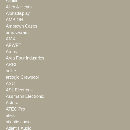
Alfalite
Allen & Heath
Alphadisplay
AMBION
Amptown Cases
ams Osram
AMX
APWPT
Arcus
Area Four Industries
ARRI
artlife
artlogic Crewpool
ASC
ASL Electronic
Assmann Electronic
Astera
ATEC Pro
ateis
atlantic audio
Atlantis Audio