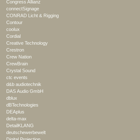
Congress Allianz
connectSignage
CONRAD Licht & Rigging
Contour
coolux
Cordial
Creative Technology
Crestron
Crew Nation
CrewBrain
Crystal Sound
ctc events
d&b audiotechnik
DAS Audio GmbH
dblux
dBTechnologies
DEAplus
delta-max
DetailKLANG
deutschewerbewelt
Digital Projection