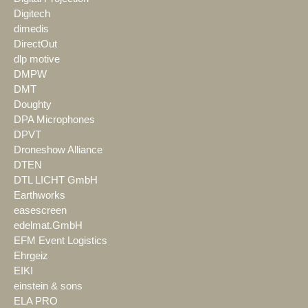
Digitech
dimedis
DirectOut
dlp motive
DMPW
DMT
Doughty
DPA Microphones
DPVT
Droneshow Alliance
DTEN
DTL LICHT GmbH
Earthworks
easescreen
edelmat.GmbH
EFM Event Logistics
Ehrgeiz
EIKI
einstein & sons
ELA PRO