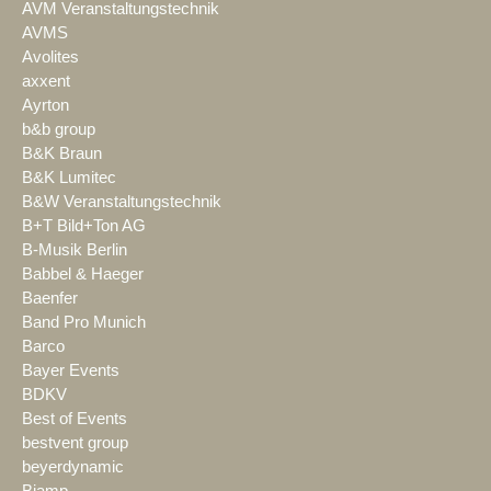
AVM Veranstaltungstechnik
AVMS
Avolites
axxent
Ayrton
b&b group
B&K Braun
B&K Lumitec
B&W Veranstaltungstechnik
B+T Bild+Ton AG
B-Musik Berlin
Babbel & Haeger
Baenfer
Band Pro Munich
Barco
Bayer Events
BDKV
Best of Events
bestvent group
beyerdynamic
Biamp