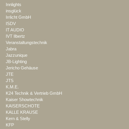
Innlights
insglück
Irrlicht GmbH
ISDV
IT AUDIO
IVT Ilbertz
Veranstaltungstechnik
Jabra
Jazzunique
JB-Lighting
Jericho Gehäuse
JTE
JTS
K.M.E.
K24 Technik & Vertrieb GmbH
Kaiser Showtechnik
KAISERSCHOTE
KALLE KRAUSE
Kern & Stelly
KFP