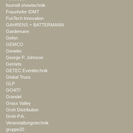
fournell showtechnik
Fraunhofer IDMT
FunTech Innovation
GAHRENS + BATTERMANN
Gardemann
Gefen
GEMCO
Genelec
George P. Johnson
Gerriets
GETEC Eventtechnik
Global Truss
GLP
GO4IT!
Grandel
Grass Valley
Groh Distribution
Groh-P.A.
Veranstaltungstechnik
gruppe20