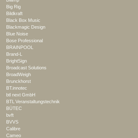
Big Rig
Bildkraft
Black Box Music
Blackmagic Design
Blue Noise
Bose Professional
BRAINPOOL
Brand-L
BrightSign
Broadcast Solutions
BroadWeigh
Brunckhorst
BT.innotec
btl next GmbH
BTL Veranstaltungstechnik
BÜTEC
bvft
BVVS
Calibre
Cameo