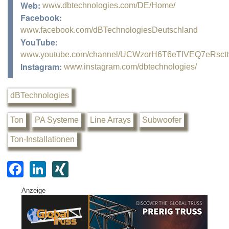
Web:
www.dbtechnologies.com/DE/Home/
Facebook:
www.facebook.com/dBTechnologiesDeutschland
YouTube:
www.youtube.com/channel/UCWzorH6T6eTIVEQ7eRsct
Instagram:
www.instagram.com/dbtechnologies/
dBTechnologies
Ton
PA Systeme
Line Arrays
Subwoofer
Ton-Installationen
F
Li
XI
a
n
N
Anzeige
c
k
G
e
e