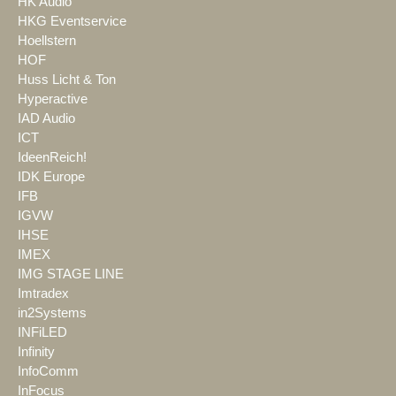
HK Audio
HKG Eventservice
Hoellstern
HOF
Huss Licht & Ton
Hyperactive
IAD Audio
ICT
IdeenReich!
IDK Europe
IFB
IGVW
IHSE
IMEX
IMG STAGE LINE
Imtradex
in2Systems
INFiLED
Infinity
InfoComm
InFocus