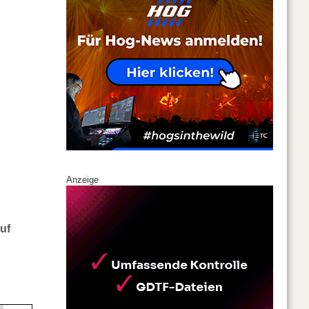
Anzeige
uf