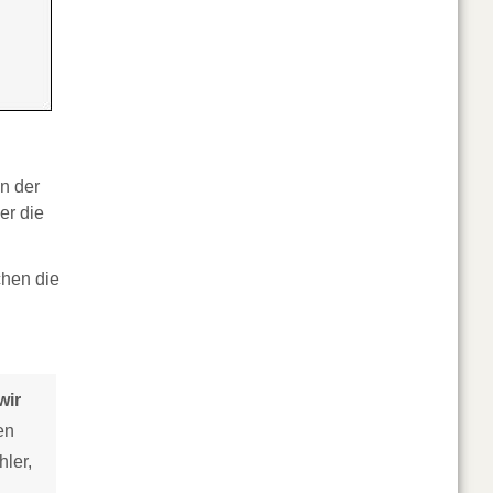
n der
er die
chen die
wir
en
hler,