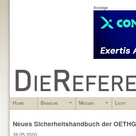
Anzeige
www.DieReferenz.de
Home
Branche
Messen
Licht
Neues Sicherheitshandbuch der OETHG
26.05.2020