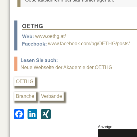
OETHG
Web:
www.oethg.at/
Facebook:
www.facebook.com/pg/OETHG/posts/
Lesen Sie auch:
Neue Webseite der Akademie der OETHG
OETHG
Branche
Verbände
F
Li
XI
a
n
N
Anzeige
c
k
G