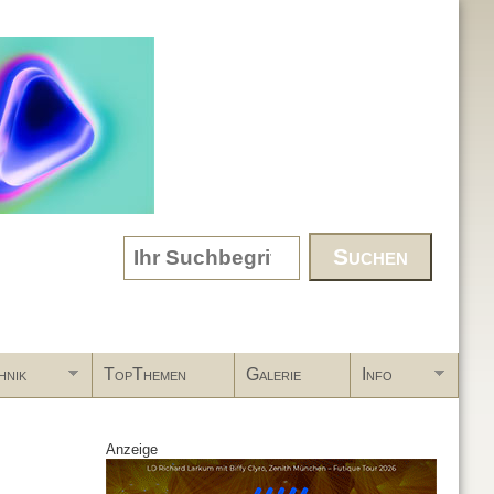
Search form
hnik
TopThemen
Galerie
Info
Anzeige