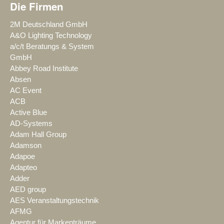
Die Firmen
2M Deutschland GmbH
A&O Lighting Technology
a/c/t Beratungs & System
GmbH
Abbey Road Institute
Absen
AC Event
ACB
Active Blue
AD-Systems
Adam Hall Group
Adamson
Adapoe
Adapteo
Adder
AED group
AES Veranstaltungstechnik
AFMG
Agentur für Markenträume