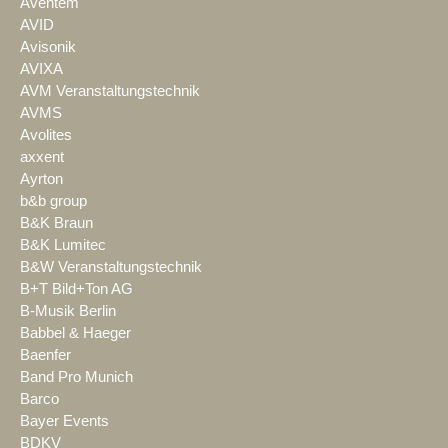
Aventem
AVID
Avisonik
AVIXA
AVM Veranstaltungstechnik
AVMS
Avolites
axxent
Ayrton
b&b group
B&K Braun
B&K Lumitec
B&W Veranstaltungstechnik
B+T Bild+Ton AG
B-Musik Berlin
Babbel & Haeger
Baenfer
Band Pro Munich
Barco
Bayer Events
BDKV