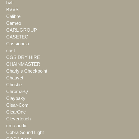
bvft
BVVS
Calibre
Cameo
CARL GROUP
CASETEC
Cassiopeia
cast
CGS DRY HIRE
CHAINMASTER
Charly's Checkpoint
Chauvet
Christie
Chroma-Q
Claypaky
Clear-Com
ClearOne
Clevertouch
cma audio
Cobra Sound Light