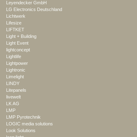
Leyendecker GmbH
LG Electronics Deutschland
Lichtwerk
Lifesize
LIFTKET
Light + Building
Light Event
lightconcept
Lightlife
Lightpower
Lightronic
Limelight
LINDY
Litepanels
livewelt
LK AG
LMP
LMP Pyrotechnik
LOGIC media solutions
Look Solutions