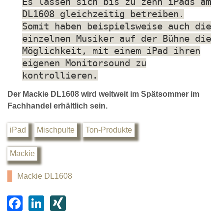
Es lassen sich bis zu zehn iPads am
DL1608 gleichzeitig betreiben.
Somit haben beispielsweise auch die
einzelnen Musiker auf der Bühne die
Möglichkeit, mit einem iPad ihren
eigenen Monitorsound zu
kontrollieren.
Der Mackie DL1608 wird weltweit im Spätsommer im
Fachhandel erhältlich sein.
iPad
Mischpulte
Ton-Produkte
Mackie
Mackie DL1608
F
Li
XI
a
n
N