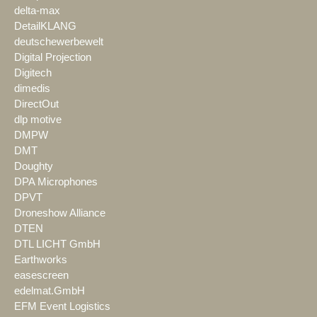
delta-max
DetailKLANG
deutschewerbewelt
Digital Projection
Digitech
dimedis
DirectOut
dlp motive
DMPW
DMT
Doughty
DPA Microphones
DPVT
Droneshow Alliance
DTEN
DTL LICHT GmbH
Earthworks
easescreen
edelmat.GmbH
EFM Event Logistics