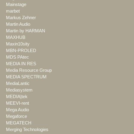
Mainstage
marbet
Markus Zehner
Martin Audio
Martin by HARMAN
MAXHUB
Maxin10sity
MBN-PROLED
MDS PAtec
MEDIA IN RES
Media Resource Group
MEDIA SPECTRUM
MediaLantic
Mediasystem
MEDIA|tek
MEEVI-rent
Mega Audio
Megaforce
MEGATECH
Merging Technologies