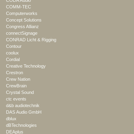
CODA Audio
COMM-TEC
Computerworks
Concept Solutions
Congress Allianz
connectSignage
CONRAD Licht & Rigging
Contour
coolux
Cordial
Creative Technology
Crestron
Crew Nation
CrewBrain
Crystal Sound
ctc events
d&b audiotechnik
DAS Audio GmbH
dblux
dBTechnologies
DEAplus