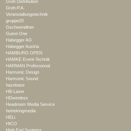
Groh Distribution
Groh-P.A.
Veranstaltungstechnik
gruppe20
Gschwendtner
Guest-One
Habegger AG
Habegger Austria
HAMBURG OPEN
HAMKE Event-Technik
HARMAN Professional
Harmonic Design
Harmonic Sound
hazebase
HB-Laser
HDwireless
Headroom Media Service
heinekingmedia
HELi
HICO
High End Systems