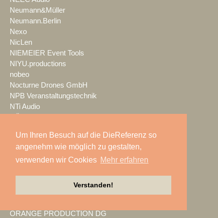
Neumann&Müller
Neumann.Berlin
Nexo
NicLen
NIEMEIER Event Tools
NIYU.productions
nobeo
Nocturne Drones GmbH
NPB Veranstaltungstechnik
NTi Audio
NÜSSLI
Oblong Industries
Um Ihren Besuch auf die DieReferenz so
Octopus
angenehm wie möglich zu gestalten,
Oehlbach Kabel
verwenden wir Cookies
Mehr erfahren
OETHG
OKG-AV
Omron
Verstanden!
Optimahl Catering
Optocore
ORANGE PRODUCTION DG