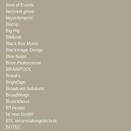
Best of Events
bestvent group
beyerdynamic
Biamp
Big Rig
Bildkraft
Black Box Music
Blackmagic Design
Blue Noise
Bose Professional
BRAINPOOL
Brand-L
BrightSign
Broadcast Solutions
BroadWeigh
Brunckhorst
BT.innotec
btl next GmbH
BTL Veranstaltungstechnik
BÜTEC