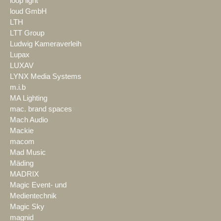
loop light
loud GmbH
LTH
LTT Group
Ludwig Kameraverleih
Lupax
LUXAV
LYNX Media Systems
m.i.b
MA Lighting
mac. brand spaces
Mach Audio
Mackie
macom
Mad Music
Mäding
MADRIX
Magic Event- und
Medientechnik
Magic Sky
magnid