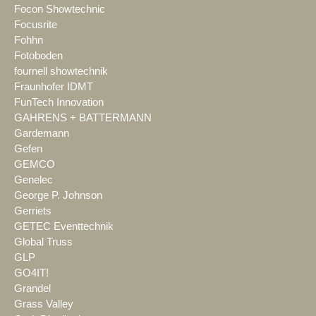
Focon Showtechnic
Focusrite
Fohhn
Fotoboden
fournell showtechnik
Fraunhofer IDMT
FunTech Innovation
GAHRENS + BATTERMANN
Gardemann
Gefen
GEMCO
Genelec
George P. Johnson
Gerriets
GETEC Eventtechnik
Global Truss
GLP
GO4IT!
Grandel
Grass Valley