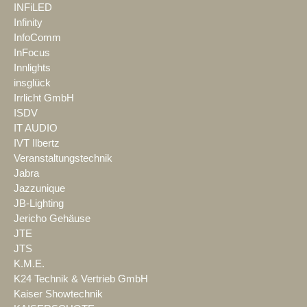
INFiLED
Infinity
InfoComm
InFocus
Innlights
insglück
Irrlicht GmbH
ISDV
IT AUDIO
IVT Ilbertz
Veranstaltungstechnik
Jabra
Jazzunique
JB-Lighting
Jericho Gehäuse
JTE
JTS
K.M.E.
K24 Technik & Vertrieb GmbH
Kaiser Showtechnik