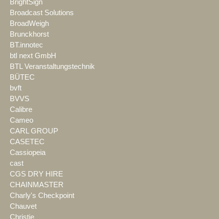
BrightSign
Broadcast Solutions
BroadWeigh
Brunckhorst
BT.innotec
btl next GmbH
BTL Veranstaltungstechnik
BÜTEC
bvft
BVVS
Calibre
Cameo
CARL GROUP
CASETEC
Cassiopeia
cast
CGS DRY HIRE
CHAINMASTER
Charly's Checkpoint
Chauvet
Christie