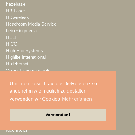
hazebase
HB-Laser
HDwireless
Headroom Media Service
heinekingmedia
HELi
HICO
High End Systems
Highlite International
Hildebrandt
Veranstaltungstechnik
HK Audio
Um Ihren Besuch auf die DieReferenz so
HKG Eventservice
Hoellstern
angenehm wie möglich zu gestalten,
HOF
verwenden wir Cookies
Mehr erfahren
Huss Licht & Ton
Hyperactive
Verstanden!
IAD Audio
ICT
IdeenReich!