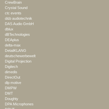
CrewBrain
Crystal Sound
ctc events
d&b audiotechnik
DAS Audio GmbH
dblux
dBTechnologies
DEAplus
delta-max
DetailKLANG
deutschewerbewelt
Digital Projection
Digitech
dimedis
DirectOut
dlp motive
DMPW
DMT
Doughty
DPA Microphones