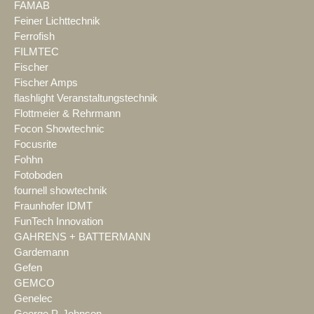
FAMAB
Feiner Lichttechnik
Ferrofish
FILMTEC
Fischer
Fischer Amps
flashlight Veranstaltungstechnik
Flottmeier & Rehrmann
Focon Showtechnic
Focusrite
Fohhn
Fotoboden
fournell showtechnik
Fraunhofer IDMT
FunTech Innovation
GAHRENS + BATTERMANN
Gardemann
Gefen
GEMCO
Genelec
George P. Johnson