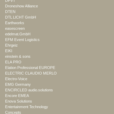
DPVT
Droneshow Alliance
DTEN
DTL LICHT GmbH
Earthworks
easescreen
edelmat.GmbH
EFM Event Logistics
Ehrgeiz
EIKI
einstein & sons
ELA PRO
Elation Professional EUROPE
ELECTRIC CLAUDIO MERLO
Electro-Voice
EMG Germany
ENCIRCLED audio.solutions
Encore EMEA
Enova Solutions
Entertainment Technology
Concepts