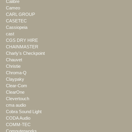
Calibre
Cameo
CARL GROUP
CASETEC
Cassiopeia
cast
CGS DRY HIRE
CHAINMASTER
Charly's Checkpoint
Chauvet
Christie
Chroma-Q
Claypaky
Clear-Com
ClearOne
Clevertouch
cma audio
Cobra Sound Light
CODA Audio
COMM-TEC
Computerworks