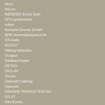
Nexo
NicLen
NIEMEIER Event Tools
NIYU.productions
nobeo
Nocturne Drones GmbH
NPB Veranstaltungstechnik
NTi Audio
NÜSSLI
Oblong Industries
Octopus
Oehlbach Kabel
OETHG
OKG-AV
Omron
Optimahl Catering
Optocore
ORANGE PRODUCTION DG
OS-VT
Otto Events