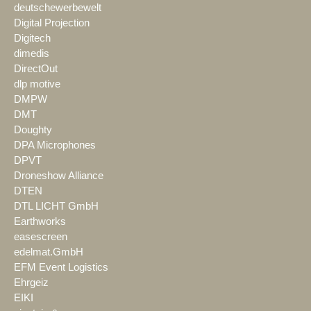
deutschewerbewelt
Digital Projection
Digitech
dimedis
DirectOut
dlp motive
DMPW
DMT
Doughty
DPA Microphones
DPVT
Droneshow Alliance
DTEN
DTL LICHT GmbH
Earthworks
easescreen
edelmat.GmbH
EFM Event Logistics
Ehrgeiz
EIKI