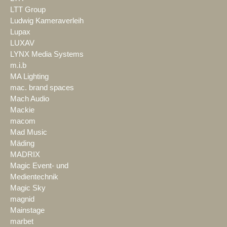
LTT Group
Ludwig Kameraverleih
Lupax
LUXAV
LYNX Media Systems
m.i.b
MA Lighting
mac. brand spaces
Mach Audio
Mackie
macom
Mad Music
Mäding
MADRIX
Magic Event- und
Medientechnik
Magic Sky
magnid
Mainstage
marbet