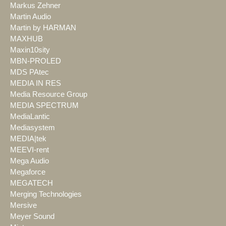
Markus Zehner
Martin Audio
Martin by HARMAN
MAXHUB
Maxin10sity
MBN-PROLED
MDS PAtec
MEDIA IN RES
Media Resource Group
MEDIA SPECTRUM
MediaLantic
Mediasystem
MEDIA|tek
MEEVI-rent
Mega Audio
Megaforce
MEGATECH
Merging Technologies
Mersive
Meyer Sound