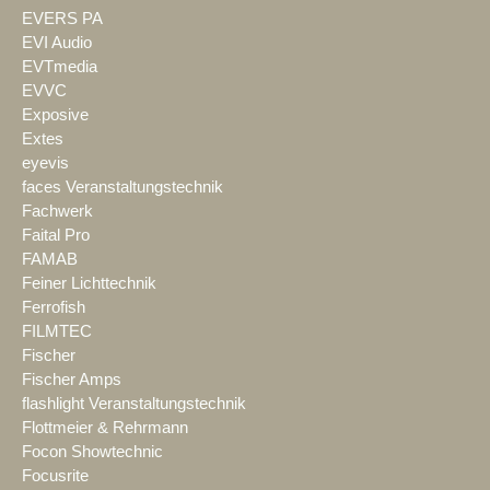
EVERS PA
EVI Audio
EVTmedia
EVVC
Exposive
Extes
eyevis
faces Veranstaltungstechnik
Fachwerk
Faital Pro
FAMAB
Feiner Lichttechnik
Ferrofish
FILMTEC
Fischer
Fischer Amps
flashlight Veranstaltungstechnik
Flottmeier & Rehrmann
Focon Showtechnic
Focusrite