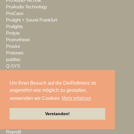
Pro Audio-Technik
ProAudio Technology
ProCase
Prolight + Sound Frankfurt
Prolights
Prolyte
Promethean
Proske
Protones
publitec
Q-SYS
QSC
Quividi
Um Ihren Besuch auf die DieReferenz so
Qvest
angenehm wie möglich zu gestalten,
Rain Age
verwenden wir Cookies
Mehr erfahren
Rauschenberger Catering
RCF
RENT EVENT TEC
Verstanden!
rent4event
RentalNet
Reprofil