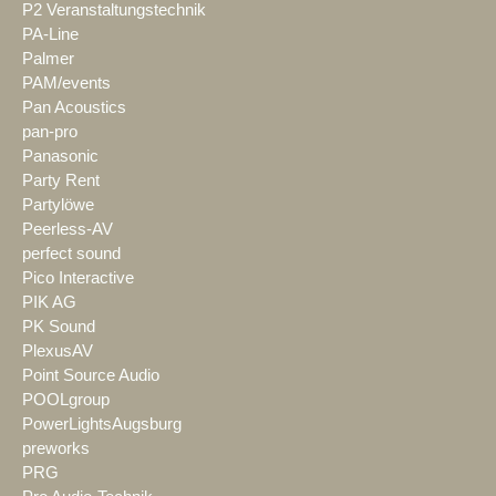
P2 Veranstaltungstechnik
PA-Line
Palmer
PAM/events
Pan Acoustics
pan-pro
Panasonic
Party Rent
Partylöwe
Peerless-AV
perfect sound
Pico Interactive
PIK AG
PK Sound
PlexusAV
Point Source Audio
POOLgroup
PowerLightsAugsburg
preworks
PRG