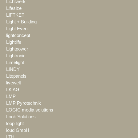
Lichtwerk
Lifesize
LIFTKET
Light + Building
Light Event
lightconcept
Lightlife
Lightpower
Lightronic
Limelight
LINDY
Litepanels
livewelt
LK AG
LMP
LMP Pyrotechnik
LOGIC media solutions
Look Solutions
loop light
loud GmbH
LTH