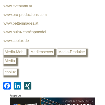
www.eventamt.at
www.pro-productions.com
www.betterimages.at
www.puls4.com/topmodel
www.coolux.de
Media-Mobil
Medienserver
Media-Produkte
Media
coolux
F
Li
XI
a
n
N
Anzeige
c
k
G