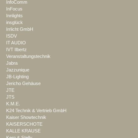
InfoComm
InFocus
Innlights
insglück
Irrlicht GmbH
ISDV
IT AUDIO
IVT Ilbertz
Veranstaltungstechnik
Jabra
Jazzunique
JB-Lighting
Jericho Gehäuse
JTE
JTS
K.M.E.
K24 Technik & Vertrieb GmbH
Kaiser Showtechnik
KAISERSCHOTE
KALLE KRAUSE
Kern & Stelly