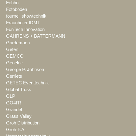
Fohhn
Fotoboden
fournell showtechnik
Fraunhofer IDMT
FunTech Innovation
GAHRENS + BATTERMANN
Gardemann
Gefen
GEMCO
Genelec
George P. Johnson
Gerriets
GETEC Eventtechnik
Global Truss
GLP
GO4IT!
Grandel
Grass Valley
Groh Distribution
Groh-P.A.