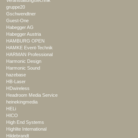
Veranstaltungstechnik
gruppe20
Gschwendtner
Guest-One
Habegger AG
Habegger Austria
HAMBURG OPEN
HAMKE Event-Technik
HARMAN Professional
Harmonic Design
Harmonic Sound
hazebase
HB-Laser
HDwireless
Headroom Media Service
heinekingmedia
HELi
HICO
High End Systems
Highlite International
Hildebrandt