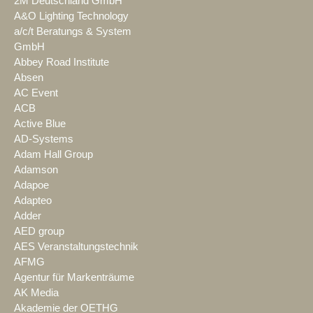
2M Deutschland GmbH
A&O Lighting Technology
a/c/t Beratungs & System
GmbH
Abbey Road Institute
Absen
AC Event
ACB
Active Blue
AD-Systems
Adam Hall Group
Adamson
Adapoe
Adapteo
Adder
AED group
AES Veranstaltungstechnik
AFMG
Agentur für Markenträume
AK Media
Akademie der OETHG