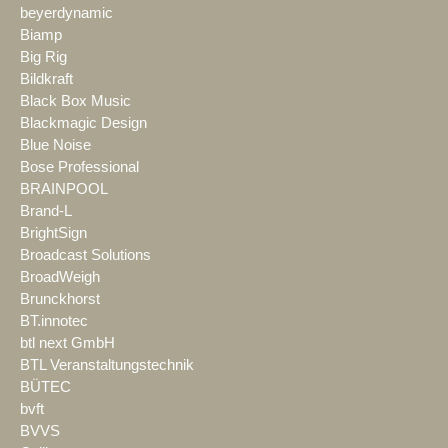
beyerdynamic
Biamp
Big Rig
Bildkraft
Black Box Music
Blackmagic Design
Blue Noise
Bose Professional
BRAINPOOL
Brand-L
BrightSign
Broadcast Solutions
BroadWeigh
Brunckhorst
BT.innotec
btl next GmbH
BTL Veranstaltungstechnik
BÜTEC
bvft
BVVS