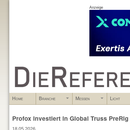
Anzeige
www.DieReferenz.de
Home
Branche
Messen
Licht
Profox investiert in Global Truss PreRig
18.05.2026