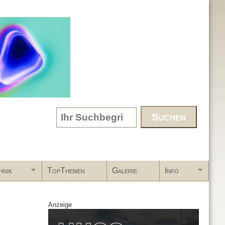
Search form
hnik
TopThemen
Galerie
Info
Anzeige