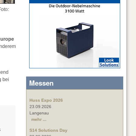
Foto:
Europe
 anderem
zend
g bei
Messen
Huss Expo 2026
23.09.2026
Langenau
mehr ...
s
S14 Solutions Day