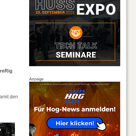
reRig
Anzeige
amit den