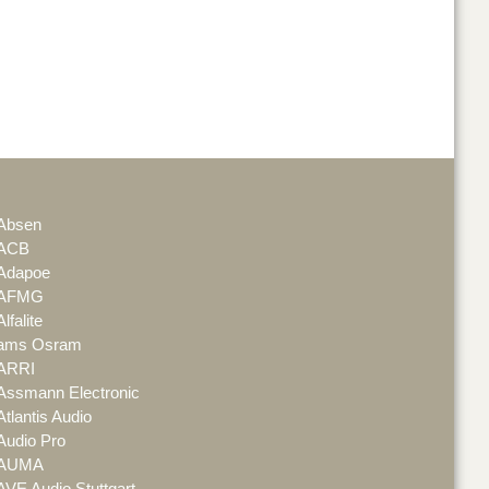
Absen
ACB
Adapoe
AFMG
Alfalite
ams Osram
ARRI
Assmann Electronic
Atlantis Audio
Audio Pro
AUMA