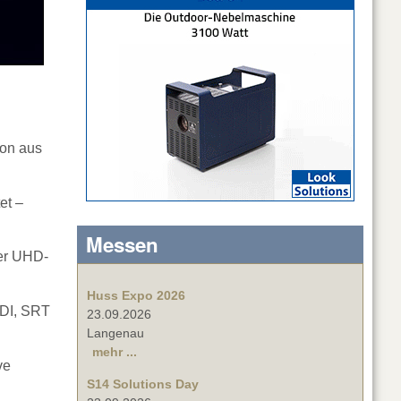
ion aus
et –
Messen
ier UHD-
Huss Expo 2026
SDI, SRT
23.09.2026
Langenau
mehr ...
ve
S14 Solutions Day