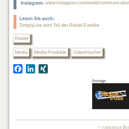
Instagram:
www.instagram.com/riedelcommunicatio
Lesen Sie auch:
SimplyLive wird Teil der Riedel-Familie
Riedel
Media
Media-Produkte
Videomischer
F
Li
XI
a
n
N
Anzeige
c
k
G
e
e
b
dI
o
n
o
< vorheriger Be