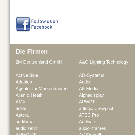
k
Die Firmen
2M Deutschland GmbH
A&O Lighting Technology
Active Blue
AD-Systems
Adapteo
Adder
Agentur für Markenträume
AK Media
Allen & Heath
Alphadisplay
AMX
APWPT
artlife
artlogic Crewpool
Astera
ATEC Pro
audiluma
Audinate
audio zenit
audio+frames