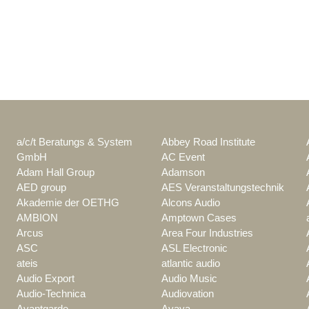
a/c/t Beratungs & System
Abbey Road Institute
GmbH
AC Event
Adam Hall Group
Adamson
AED group
AES Veranstaltungstechnik
Akademie der OETHG
Alcons Audio
AMBION
Amptown Cases
Arcus
Area Four Industries
ASC
ASL Electronic
ateis
atlantic audio
Audio Export
Audio Music
Audio-Technica
Audiovation