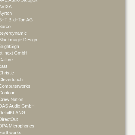
AVE Audio Stuttgart
AVIXA
Ayrton
B+T Bild+Ton AG
Barco
beyerdynamic
Blackmagic Design
BrightSign
btl next GmbH
Calibre
cast
Christie
Clevertouch
Computerworks
Contour
Crew Nation
DAS Audio GmbH
DetailKLANG
DirectOut
DPA Microphones
Earthworks