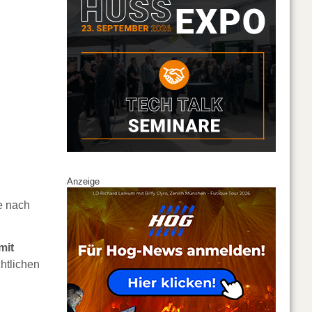
Anzeige
e nach
mit
htlichen