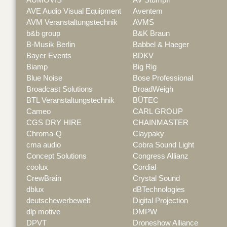
AUMOVIS
AV Stumpfl
AVE Audio Visual Equipment
Aventem
AVM Veranstaltungstechnik
AVMS
b&b group
B&K Braun
B-Musik Berlin
Babbel & Haeger
Bayer Events
BDKV
Biamp
Big Rig
Blue Noise
Bose Professional
Broadcast Solutions
BroadWeigh
BTL Veranstaltungstechnik
BÜTEC
Cameo
CARL GROUP
CGS DRY HIRE
CHAINMASTER
Chroma-Q
Claypaky
cma audio
Cobra Sound Light
Concept Solutions
Congress Allianz
coolux
Cordial
CrewBrain
Crystal Sound
dblux
dBTechnologies
deutschewerbewelt
Digital Projection
dlp motive
DMPW
DPVT
Droneshow Alliance