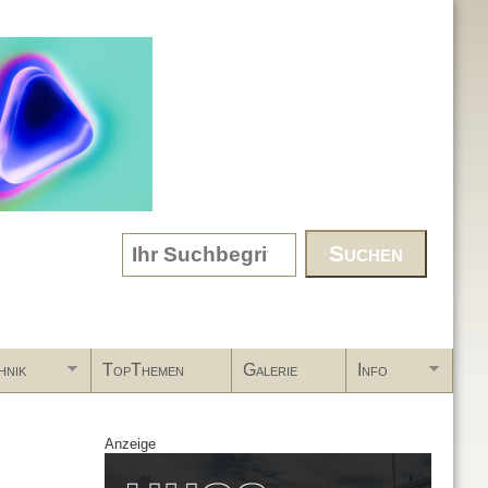
Search form
hnik
TopThemen
Galerie
Info
Anzeige