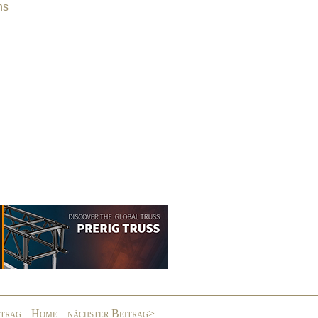
ns
itrag
Home
nächster Beitrag>