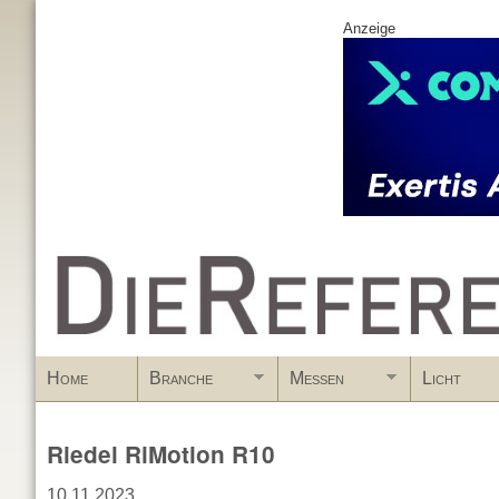
Anzeige
www.DieReferenz.de
Home
Branche
Messen
Licht
Riedel RiMotion R10
10.11.2023