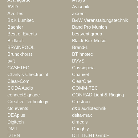
Avantgarde
Avaya
AVID
Avisonik
Avolites
axxent
B&K Lumitec
B&W Veranstaltungstechnik
Baenfer
Band Pro Munich
Best of Events
bestvent group
Bildkraft
Black Box Music
BRAINPOOL
Brand-L
Brunckhorst
BT.innotec
bvft
BVVS
CASETEC
Cassiopeia
Charly's Checkpoint
Chauvet
Clear-Com
ClearOne
CODA Audio
COMM-TEC
connectSignage
CONRAD Licht & Rigging
Creative Technology
Crestron
ctc events
d&b audiotechnik
DEAplus
delta-max
Digitech
dimedis
DMT
Doughty
DTEN
DTL LICHT GmbH