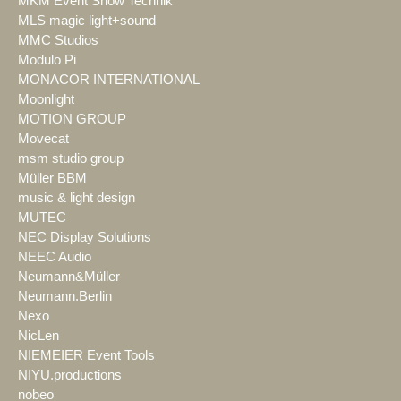
MKM Event Show Technik
MLS magic light+sound
MMC Studios
Modulo Pi
MONACOR INTERNATIONAL
Moonlight
MOTION GROUP
Movecat
msm studio group
Müller BBM
music & light design
MUTEC
NEC Display Solutions
NEEC Audio
Neumann&Müller
Neumann.Berlin
Nexo
NicLen
NIEMEIER Event Tools
NIYU.productions
nobeo