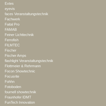
Extes
eyevis
faces Veranstaltungstechnik
Fachwerk
Faital Pro
FAMAB
Feiner Lichttechnik
Ferrofish
FILMTEC
Fischer
Fischer Amps
flashlight Veranstaltungstechnik
Flottmeier & Rehrmann
Focon Showtechnic
Focusrite
Fohhn
Fotoboden
fournell showtechnik
Fraunhofer IDMT
FunTech Innovation