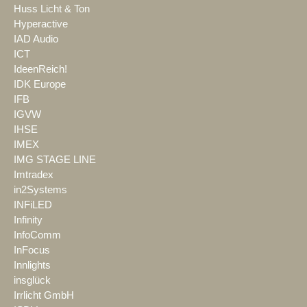
Huss Licht & Ton
Hyperactive
IAD Audio
ICT
IdeenReich!
IDK Europe
IFB
IGVW
IHSE
IMEX
IMG STAGE LINE
Imtradex
in2Systems
INFiLED
Infinity
InfoComm
InFocus
Innlights
insglück
Irrlicht GmbH