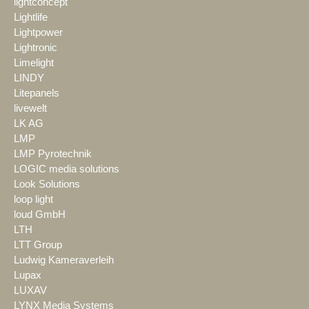
lightconcept
Lightlife
Lightpower
Lightronic
Limelight
LINDY
Litepanels
livewelt
LK AG
LMP
LMP Pyrotechnik
LOGIC media solutions
Look Solutions
loop light
loud GmbH
LTH
LTT Group
Ludwig Kameraverleih
Lupax
LUXAV
LYNX Media Systems