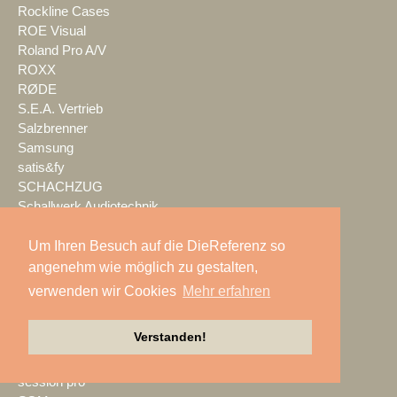
Rockline Cases
ROE Visual
Roland Pro A/V
ROXX
RØDE
S.E.A. Vertrieb
Salzbrenner
Samsung
satis&fy
SCHACHZUG
Schallwerk Audiotechnik
Scheinwurf
Schnick-Schnack-Systems
Um Ihren Besuch auf die DieReferenz so
SCHOEPS
angenehm wie möglich zu gestalten,
Screen Visions
verwenden wir Cookies
Mehr erfahren
ScreenBeam
SecuTix
Verstanden!
SEEBURG
Sennheiser
session pro