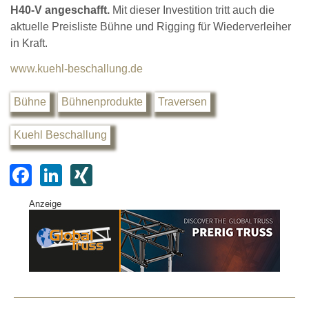
H40-V angeschafft.
Mit dieser Investition tritt auch die
aktuelle Preisliste Bühne und Rigging für Wiederverleiher
in Kraft.
www.kuehl-beschallung.de
Bühne
Bühnenprodukte
Traversen
Kuehl Beschallung
F
Li
XI
a
n
N
Anzeige
c
k
G
e
e
b
dI
o
n
o