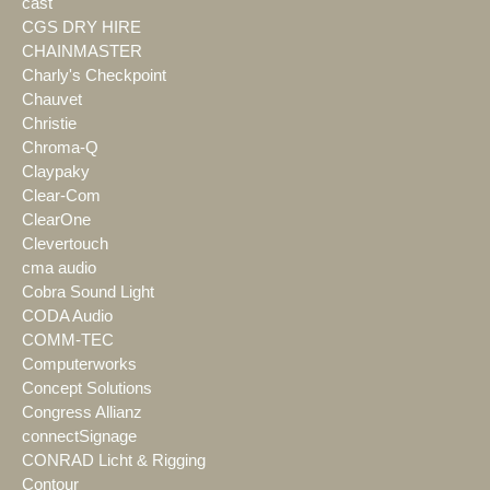
cast
CGS DRY HIRE
CHAINMASTER
Charly's Checkpoint
Chauvet
Christie
Chroma-Q
Claypaky
Clear-Com
ClearOne
Clevertouch
cma audio
Cobra Sound Light
CODA Audio
COMM-TEC
Computerworks
Concept Solutions
Congress Allianz
connectSignage
CONRAD Licht & Rigging
Contour