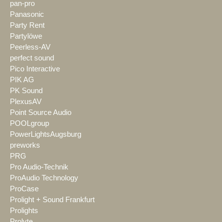
pan-pro
Panasonic
Party Rent
Partylöwe
Peerless-AV
perfect sound
Pico Interactive
PIK AG
PK Sound
PlexusAV
Point Source Audio
POOLgroup
PowerLightsAugsburg
preworks
PRG
Pro Audio-Technik
ProAudio Technology
ProCase
Prolight + Sound Frankfurt
Prolights
Prolyte