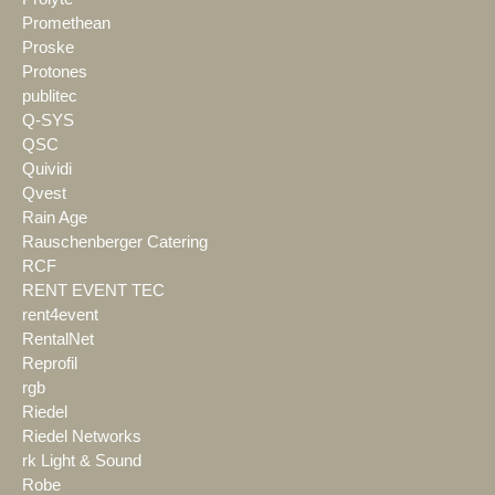
Promethean
Proske
Protones
publitec
Q-SYS
QSC
Quividi
Qvest
Rain Age
Rauschenberger Catering
RCF
RENT EVENT TEC
rent4event
RentalNet
Reprofil
rgb
Riedel
Riedel Networks
rk Light & Sound
Robe