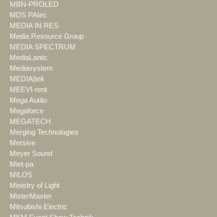
MBN-PROLED
MDS PAtec
MEDIA IN RES
Media Resource Group
MEDIA SPECTRUM
MediaLantic
Mediasystem
MEDIA|tek
MEEVI-rent
Mega Audio
Megaforce
MEGATECH
Merging Technologies
Mersive
Meyer Sound
Miet-pa
MILOS
Ministry of Light
MisterMaster
Mitsubishi Electric