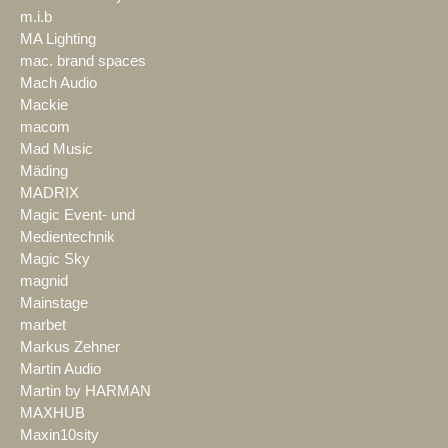
m.i.b
MA Lighting
mac. brand spaces
Mach Audio
Mackie
macom
Mad Music
Mäding
MADRIX
Magic Event- und
Medientechnik
Magic Sky
magnid
Mainstage
marbet
Markus Zehner
Martin Audio
Martin by HARMAN
MAXHUB
Maxin10sity