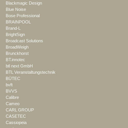
Blackmagic Design
Blue Noise
Bose Professional
BRAINPOOL
Brand-L
BrightSign
Broadcast Solutions
BroadWeigh
Brunckhorst
BT.innotec
btl next GmbH
BTL Veranstaltungstechnik
BÜTEC
bvft
BVVS
Calibre
Cameo
CARL GROUP
CASETEC
Cassiopeia