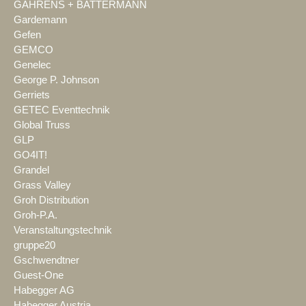
GAHRENS + BATTERMANN
Gardemann
Gefen
GEMCO
Genelec
George P. Johnson
Gerriets
GETEC Eventtechnik
Global Truss
GLP
GO4IT!
Grandel
Grass Valley
Groh Distribution
Groh-P.A.
Veranstaltungstechnik
gruppe20
Gschwendtner
Guest-One
Habegger AG
Habegger Austria