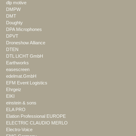
dlp motive
DMPW
DMT
Doughty
DPA Microphones
DPVT
Droneshow Alliance
DTEN
DTL LICHT GmbH
Earthworks
easescreen
edelmat.GmbH
EFM Event Logistics
Ehrgeiz
EIKI
einstein & sons
ELA PRO
Elation Professional EUROPE
ELECTRIC CLAUDIO MERLO
Electro-Voice