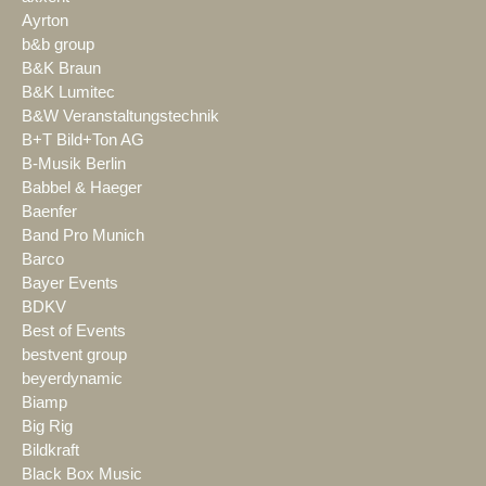
Ayrton
b&b group
B&K Braun
B&K Lumitec
B&W Veranstaltungstechnik
B+T Bild+Ton AG
B-Musik Berlin
Babbel & Haeger
Baenfer
Band Pro Munich
Barco
Bayer Events
BDKV
Best of Events
bestvent group
beyerdynamic
Biamp
Big Rig
Bildkraft
Black Box Music