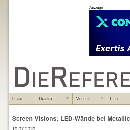
Anzeige
www.DieReferenz.de
Home
Branche
Messen
Licht
Screen Visions: LED-Wände bei Metalli
19.07.2022