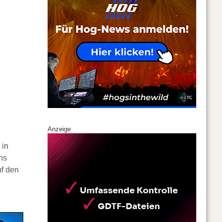
Anzeige
 in
ns
uf den