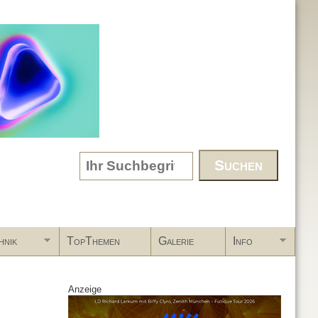
Search form
hnik
TopThemen
Galerie
Info
Anzeige