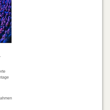
-
rte
ntage
lrahmen