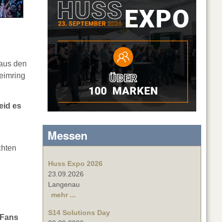
 aus den
eimring
eid es
Messen
chten
Huss Expo 2026
23.09.2026
Langenau
mehr ...
S14 Solutions Day
-Fans