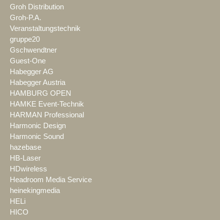
Groh Distribution
Groh-P.A.
Veranstaltungstechnik
gruppe20
Gschwendtner
Guest-One
Habegger AG
Habegger Austria
HAMBURG OPEN
HAMKE Event-Technik
HARMAN Professional
Harmonic Design
Harmonic Sound
hazebase
HB-Laser
HDwireless
Headroom Media Service
heinekingmedia
HELi
HICO