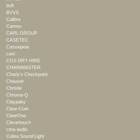
bvft
BVVS
Calibre
Cameo
CARL GROUP
CASETEC
Cassiopeia
cast
CGS DRY HIRE
CHAINMASTER
Charly's Checkpoint
Chauvet
Christie
Chroma-Q
Claypaky
Clear-Com
ClearOne
Clevertouch
cma audio
Cobra Sound Light