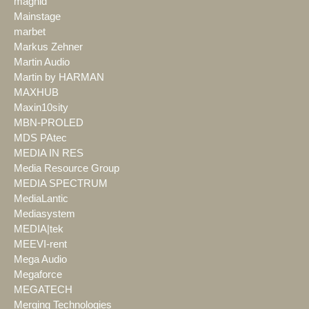
magnid
Mainstage
marbet
Markus Zehner
Martin Audio
Martin by HARMAN
MAXHUB
Maxin10sity
MBN-PROLED
MDS PAtec
MEDIA IN RES
Media Resource Group
MEDIA SPECTRUM
MediaLantic
Mediasystem
MEDIA|tek
MEEVI-rent
Mega Audio
Megaforce
MEGATECH
Merging Technologies