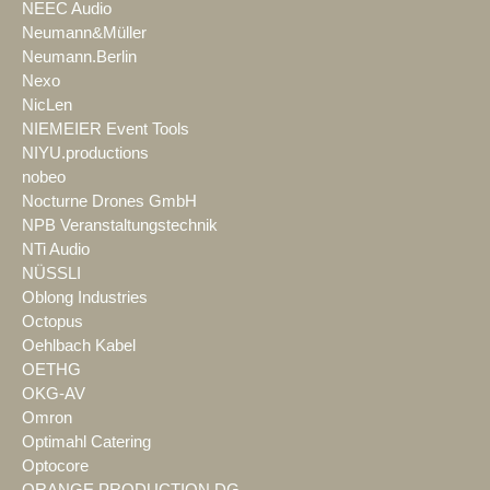
NEEC Audio
Neumann&Müller
Neumann.Berlin
Nexo
NicLen
NIEMEIER Event Tools
NIYU.productions
nobeo
Nocturne Drones GmbH
NPB Veranstaltungstechnik
NTi Audio
NÜSSLI
Oblong Industries
Octopus
Oehlbach Kabel
OETHG
OKG-AV
Omron
Optimahl Catering
Optocore
ORANGE PRODUCTION DG