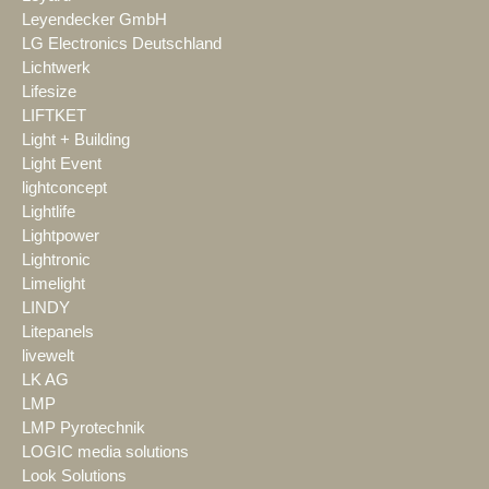
Leyendecker GmbH
LG Electronics Deutschland
Lichtwerk
Lifesize
LIFTKET
Light + Building
Light Event
lightconcept
Lightlife
Lightpower
Lightronic
Limelight
LINDY
Litepanels
livewelt
LK AG
LMP
LMP Pyrotechnik
LOGIC media solutions
Look Solutions