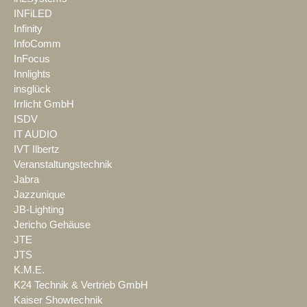
INFiLED
Infinity
InfoComm
InFocus
Innlights
insglück
Irrlicht GmbH
ISDV
IT AUDIO
IVT Ilbertz
Veranstaltungstechnik
Jabra
Jazzunique
JB-Lighting
Jericho Gehäuse
JTE
JTS
K.M.E.
K24 Technik & Vertrieb GmbH
Kaiser Showtechnik