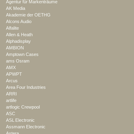
Agentur für Markenträume
AK Media
Akademie der OETHG
Alcons Audio
Alfalite
Allen & Heath
Alphadisplay
AMBION
Amptown Cases
ams Osram
AMX
APWPT
Arcus
Area Four Industries
ARRI
artlife
artlogic Crewpool
ASC
ASL Electronic
Assmann Electronic
Astera