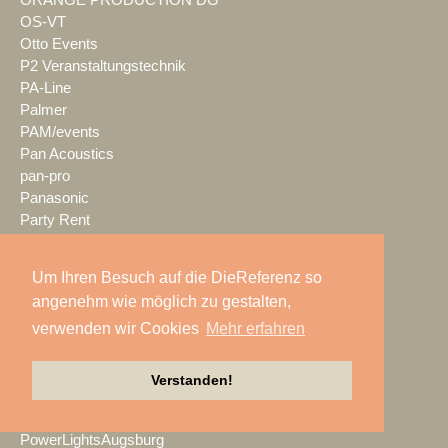
OS-VT
Otto Events
P2 Veranstaltungstechnik
PA-Line
Palmer
PAM/events
Pan Acoustics
pan-pro
Panasonic
Party Rent
Partylöwe
Peerless-AV
Um Ihren Besuch auf die DieReferenz so
perfect sound
angenehm wie möglich zu gestalten,
Pico Interactive
verwenden wir Cookies
Mehr erfahren
PIK AG
PK Sound
PlexusAV
Verstanden!
Point Source Audio
POOLgroup
PowerLightsAugsburg