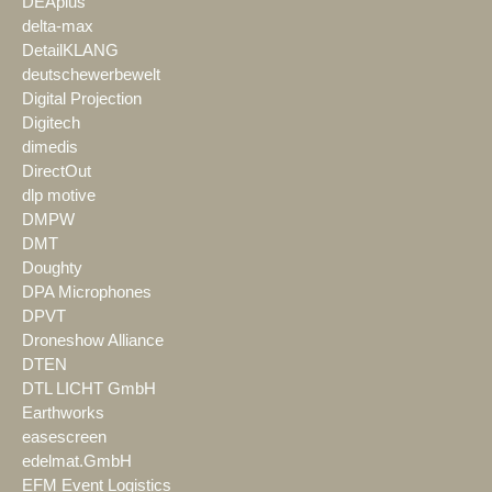
DEAplus
delta-max
DetailKLANG
deutschewerbewelt
Digital Projection
Digitech
dimedis
DirectOut
dlp motive
DMPW
DMT
Doughty
DPA Microphones
DPVT
Droneshow Alliance
DTEN
DTL LICHT GmbH
Earthworks
easescreen
edelmat.GmbH
EFM Event Logistics