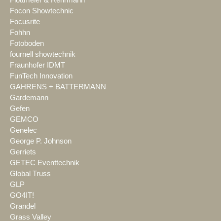
Focon Showtechnic
Focusrite
Fohhn
Fotoboden
fournell showtechnik
Fraunhofer IDMT
FunTech Innovation
GAHRENS + BATTERMANN
Gardemann
Gefen
GEMCO
Genelec
George P. Johnson
Gerriets
GETEC Eventtechnik
Global Truss
GLP
GO4IT!
Grandel
Grass Valley