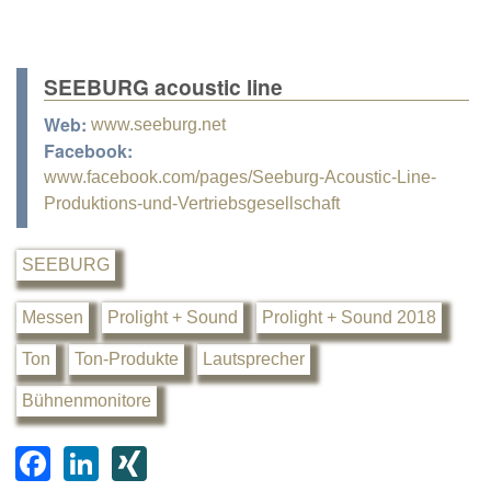
SEEBURG acoustic line
Web:
www.seeburg.net
Facebook:
www.facebook.com/pages/Seeburg-Acoustic-Line-
Produktions-und-Vertriebsgesellschaft
SEEBURG
Messen
Prolight + Sound
Prolight + Sound 2018
Ton
Ton-Produkte
Lautsprecher
Bühnenmonitore
F
Li
XI