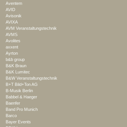
Aventem
AVID
Avisonik
AVIXA
AVM Veranstaltungstechnik
AVMS
Avolites
axxent
Ayrton
b&b group
B&K Braun
B&K Lumitec
B&W Veranstaltungstechnik
B+T Bild+Ton AG
B-Musik Berlin
Babbel & Haeger
Baenfer
Band Pro Munich
Barco
Bayer Events