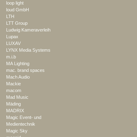
loop light
loud GmbH
LTH
LTT Group
Ludwig Kameraverleih
Lupax
LUXAV
LYNX Media Systems
m.i.b
MA Lighting
mac. brand spaces
Mach Audio
Mackie
macom
Mad Music
Mäding
MADRIX
Magic Event- und
Medientechnik
Magic Sky