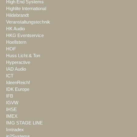
High End Systems
Highlite International
Hildebrandt
Veranstaltungstechnik
HK Audio
HKG Eventservice
Hoellstern
HOF
Huss Licht & Ton
Hyperactive
IAD Audio
ICT
IdeenReich!
IDK Europe
IFB
IGVW
IHSE
IMEX
IMG STAGE LINE
Imtradex
in2Systems