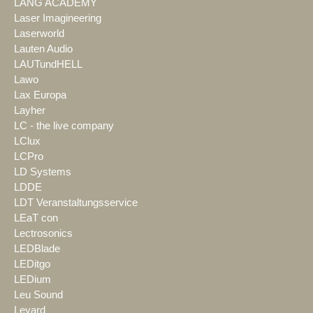
LANG ACADEMY
Laser Imagineering
Laserworld
Lauten Audio
LAUTundHELL
Lawo
Lax Europa
Layher
LC - the live company
LClux
LCPro
LD Systems
LDDE
LDT Veranstaltungsservice
LEaT con
Lectrosonics
LEDBlade
LEDitgo
LEDium
Leu Sound
Leyard