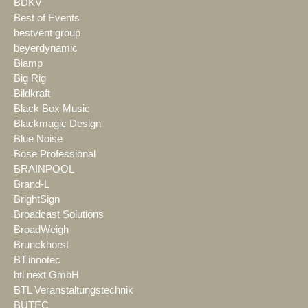
BDKV
Best of Events
bestvent group
beyerdynamic
Biamp
Big Rig
Bildkraft
Black Box Music
Blackmagic Design
Blue Noise
Bose Professional
BRAINPOOL
Brand-L
BrightSign
Broadcast Solutions
BroadWeigh
Brunckhorst
BT.innotec
btl next GmbH
BTL Veranstaltungstechnik
BÜTEC