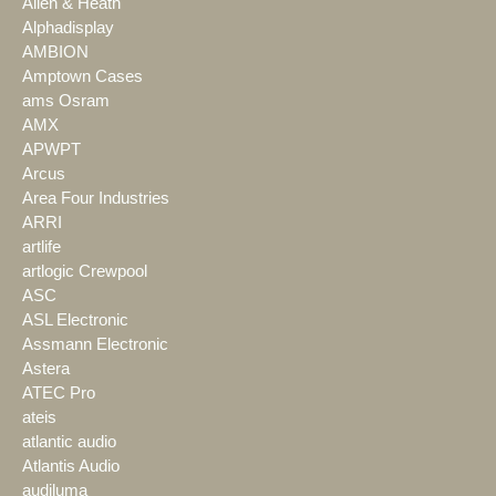
Allen & Heath
Alphadisplay
AMBION
Amptown Cases
ams Osram
AMX
APWPT
Arcus
Area Four Industries
ARRI
artlife
artlogic Crewpool
ASC
ASL Electronic
Assmann Electronic
Astera
ATEC Pro
ateis
atlantic audio
Atlantis Audio
audiluma