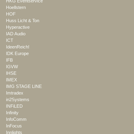
HKG Eventservice
Hoellstern
HOF
Huss Licht & Ton
Hyperactive
IAD Audio
ICT
IdeenReich!
IDK Europe
IFB
IGVW
IHSE
IMEX
IMG STAGE LINE
Imtradex
in2Systems
INFiLED
Infinity
InfoComm
InFocus
Innlights