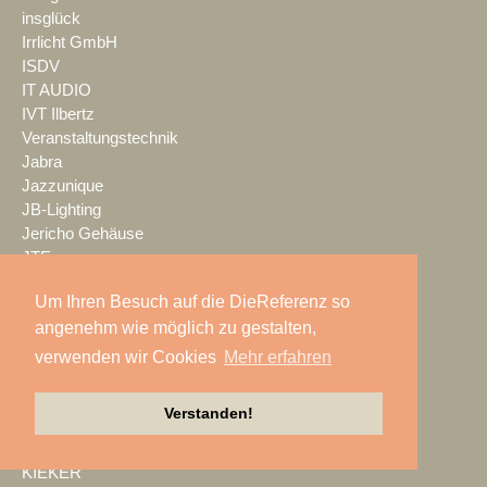
insglück
Irrlicht GmbH
ISDV
IT AUDIO
IVT Ilbertz
Veranstaltungstechnik
Jabra
Jazzunique
JB-Lighting
Jericho Gehäuse
JTE
JTS
Um Ihren Besuch auf die DieReferenz so
K.M.E.
angenehm wie möglich zu gestalten,
K24 Technik & Vertrieb GmbH
Kaiser Showtechnik
verwenden wir Cookies
Mehr erfahren
KAISERSCHOTE
KALLE KRAUSE
Verstanden!
Kern & Stelly
KFP
KIEKER