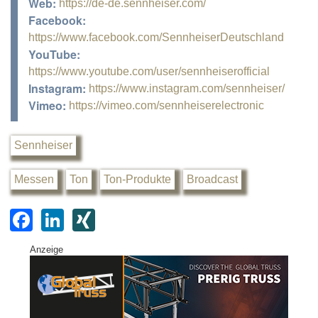
Web:
https://de-de.sennheiser.com/
Facebook:
https://www.facebook.com/SennheiserDeutschland
YouTube:
https://www.youtube.com/user/sennheiserofficial
Instagram:
https://www.instagram.com/sennheiser/
Vimeo:
https://vimeo.com/sennheiserelectronic
Sennheiser
Messen
Ton
Ton-Produkte
Broadcast
F
Li
XI
a
n
N
Anzeige
c
k
G
e
e
b
dI