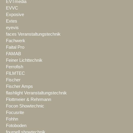
EVTmedia
EVVC
Exposive
Extes
eyevis
faces Veranstaltungstechnik
Fachwerk
Faital Pro
FAMAB
Feiner Lichttechnik
Ferrofish
FILMTEC
Fischer
Fischer Amps
flashlight Veranstaltungstechnik
Flottmeier & Rehrmann
Focon Showtechnic
Focusrite
Fohhn
Fotoboden
fournell showtechnik