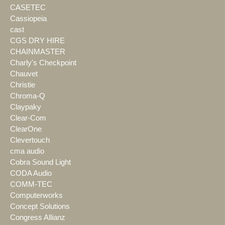
CASETEC
Cassiopeia
cast
CGS DRY HIRE
CHAINMASTER
Charly's Checkpoint
Chauvet
Christie
Chroma-Q
Claypaky
Clear-Com
ClearOne
Clevertouch
cma audio
Cobra Sound Light
CODA Audio
COMM-TEC
Computerworks
Concept Solutions
Congress Allianz