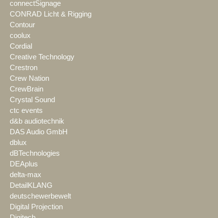
connectSignage
CONRAD Licht & Rigging
Contour
coolux
Cordial
Creative Technology
Crestron
Crew Nation
CrewBrain
Crystal Sound
ctc events
d&b audiotechnik
DAS Audio GmbH
dblux
dBTechnologies
DEAplus
delta-max
DetailKLANG
deutschewerbewelt
Digital Projection
Digitech