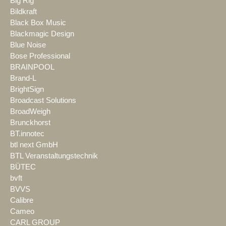
Big Rig
Bildkraft
Black Box Music
Blackmagic Design
Blue Noise
Bose Professional
BRAINPOOL
Brand-L
BrightSign
Broadcast Solutions
BroadWeigh
Brunckhorst
BT.innotec
btl next GmbH
BTL Veranstaltungstechnik
BÜTEC
bvft
BVVS
Calibre
Cameo
CARL GROUP