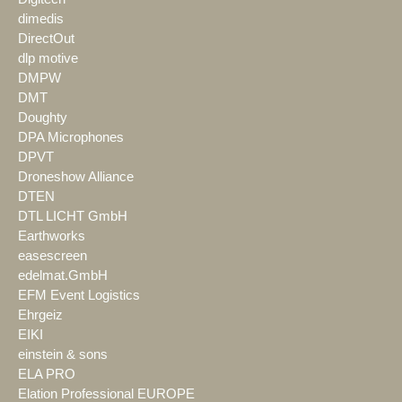
dimedis
DirectOut
dlp motive
DMPW
DMT
Doughty
DPA Microphones
DPVT
Droneshow Alliance
DTEN
DTL LICHT GmbH
Earthworks
easescreen
edelmat.GmbH
EFM Event Logistics
Ehrgeiz
EIKI
einstein & sons
ELA PRO
Elation Professional EUROPE