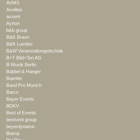
AVMS
Avolites
axxent
Ayrton
b&b group
B&K Braun
B&K Lumitec
B&W Veranstaltungstechnik
B+T Bild+Ton AG
B-Musik Berlin
Babbel & Haeger
Baenfer
Band Pro Munich
Barco
Bayer Events
BDKV
Best of Events
bestvent group
beyerdynamic
Biamp