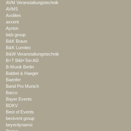
AVM Veranstaltungstechnik
AVMS
Avolites
axxent
Ayrton
b&b group
B&K Braun
B&K Lumitec
B&W Veranstaltungstechnik
B+T Bild+Ton AG
B-Musik Berlin
Babbel & Haeger
Baenfer
Band Pro Munich
Barco
Bayer Events
BDKV
Best of Events
bestvent group
beyerdynamic