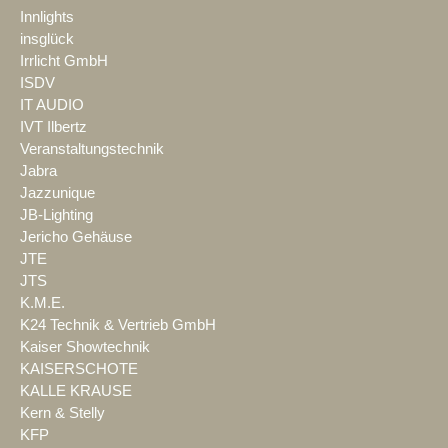
Innlights
insglück
Irrlicht GmbH
ISDV
IT AUDIO
IVT Ilbertz
Veranstaltungstechnik
Jabra
Jazzunique
JB-Lighting
Jericho Gehäuse
JTE
JTS
K.M.E.
K24 Technik & Vertrieb GmbH
Kaiser Showtechnik
KAISERSCHOTE
KALLE KRAUSE
Kern & Stelly
KFP