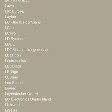
LAUTundHELL
Lawo
Lax Europa
Layher
LC - the live company
LClux
LCPro
LD Systems
LDDE
LDT Veranstaltungsservice
LEaT con
Lectrosonics
LEDBlade
LEDitgo
LEDium
Leu Sound
Leyard
Leyendecker GmbH
LG Electronics Deutschland
Lichtwerk
Lifesize