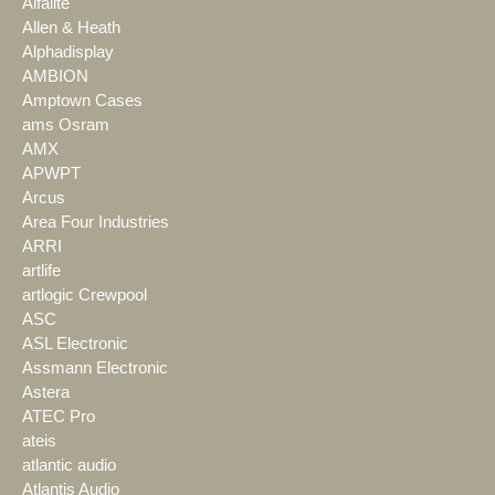
Alfalite
Allen & Heath
Alphadisplay
AMBION
Amptown Cases
ams Osram
AMX
APWPT
Arcus
Area Four Industries
ARRI
artlife
artlogic Crewpool
ASC
ASL Electronic
Assmann Electronic
Astera
ATEC Pro
ateis
atlantic audio
Atlantis Audio