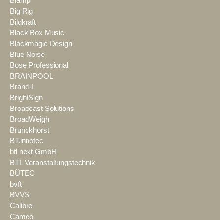
Biamp
Big Rig
Bildkraft
Black Box Music
Blackmagic Design
Blue Noise
Bose Professional
BRAINPOOL
Brand-L
BrightSign
Broadcast Solutions
BroadWeigh
Brunckhorst
BT.innotec
btl next GmbH
BTL Veranstaltungstechnik
BÜTEC
bvft
BVVS
Calibre
Cameo