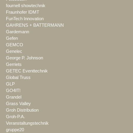
fournell showtechnik
Fraunhofer IDMT
FunTech Innovation
GAHRENS + BATTERMANN
Gardemann
Gefen
GEMCO
Genelec
George P. Johnson
Gerriets
GETEC Eventtechnik
Global Truss
GLP
GO4IT!
Grandel
Grass Valley
Groh Distribution
Groh-P.A.
Veranstaltungstechnik
gruppe20