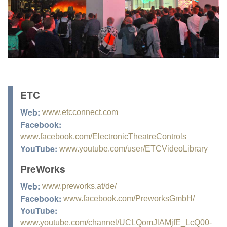
ETC
Web:
www.etcconnect.com
Facebook:
www.facebook.com/ElectronicTheatreControls
YouTube:
www.youtube.com/user/ETCVideoLibrary
PreWorks
Web:
www.preworks.at/de/
Facebook:
www.facebook.com/PreworksGmbH/
YouTube:
www.youtube.com/channel/UCLQomJlAMjfE_LcQ00-