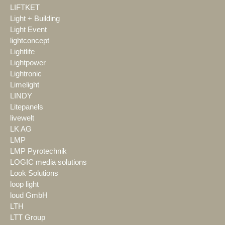
LIFTKET
Light + Building
Light Event
lightconcept
Lightlife
Lightpower
Lightronic
Limelight
LINDY
Litepanels
livewelt
LK AG
LMP
LMP Pyrotechnik
LOGIC media solutions
Look Solutions
loop light
loud GmbH
LTH
LTT Group