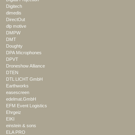
Digitech
dimedis
DirectOut
dlp motive
DMPW
DMT
Doughty
DPA Microphones
DPVT
Droneshow Alliance
DTEN
DTL LICHT GmbH
Earthworks
easescreen
edelmat.GmbH
EFM Event Logistics
Ehrgeiz
EIKI
einstein & sons
ELA PRO