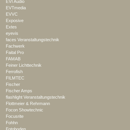
EVI Audio
EVTmedia
EVVC
Exposive
Extes
eyevis
faces Veranstaltungstechnik
Fachwerk
Faital Pro
FAMAB
Feiner Lichttechnik
Ferrofish
FILMTEC
Fischer
Fischer Amps
flashlight Veranstaltungstechnik
Flottmeier & Rehrmann
Focon Showtechnic
Focusrite
Fohhn
Fotoboden