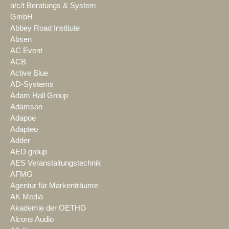
a/c/t Beratungs & System
GmbH
Abbey Road Institute
Absen
AC Event
ACB
Active Blue
AD-Systems
Adam Hall Group
Adamson
Adapoe
Adapteo
Adder
AED group
AES Veranstaltungstechnik
AFMG
Agentur für Markenträume
AK Media
Akademie der OETHG
Alcons Audio