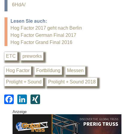
6HdA/
Lesen Sie auch:
Hog Factor 2017 geht nach Berlin
Hog Factor German Final 2017
Hog Factor Grand Final 2016
ETC
preworks
Hog Factor
Fortbildung
Messen
Prolight + Sound
Prolight + Sound 2018
F
Li
XI
a
n
N
Anzeige
c
k
G
e
e