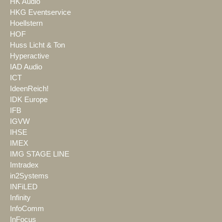
HK Audio
HKG Eventservice
Hoellstern
HOF
Huss Licht & Ton
Hyperactive
IAD Audio
ICT
IdeenReich!
IDK Europe
IFB
IGVW
IHSE
IMEX
IMG STAGE LINE
Imtradex
in2Systems
INFiLED
Infinity
InfoComm
InFocus