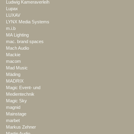
Ludwig Kameraverleih
Lupax
LUXAV
LYNX Media Systems
m.i.b
MA Lighting
mac. brand spaces
Mach Audio
Mackie
macom
Mad Music
Mäding
MADRIX
Magic Event- und
Medientechnik
Magic Sky
magnid
Mainstage
marbet
Markus Zehner
Martin Audio