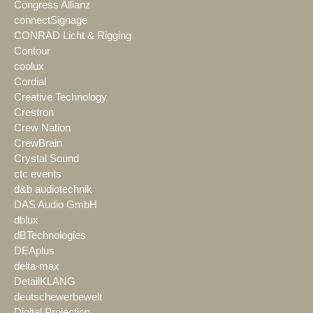
Congress Allianz
connectSignage
CONRAD Licht & Rigging
Contour
coolux
Cordial
Creative Technology
Crestron
Crew Nation
CrewBrain
Crystal Sound
ctc events
d&b audiotechnik
DAS Audio GmbH
dblux
dBTechnologies
DEAplus
delta-max
DetailKLANG
deutschewerbewelt
Digital Projection