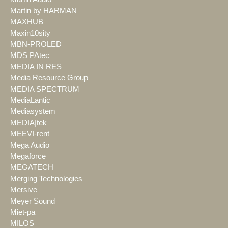
Martin by HARMAN
MAXHUB
Maxin10sity
MBN-PROLED
MDS PAtec
MEDIA IN RES
Media Resource Group
MEDIA SPECTRUM
MediaLantic
Mediasystem
MEDIA|tek
MEEVI-rent
Mega Audio
Megaforce
MEGATECH
Merging Technologies
Mersive
Meyer Sound
Miet-pa
MILOS