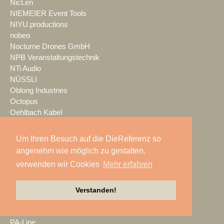
NicLen
NIEMEIER Event Tools
NIYU.productions
nobeo
Nocturne Drones GmbH
NPB Veranstaltungstechnik
NTi Audio
NÜSSLI
Oblong Industries
Octopus
Oehlbach Kabel
OETHG
OKG-AV
Um Ihren Besuch auf die DieReferenz so
Omron
angenehm wie möglich zu gestalten,
Optimahl Catering
verwenden wir Cookies
Mehr erfahren
Optocore
ORANGE PRODUCTION DG
OS-VT
Verstanden!
Otto Events
P2 Veranstaltungstechnik
PA-Line