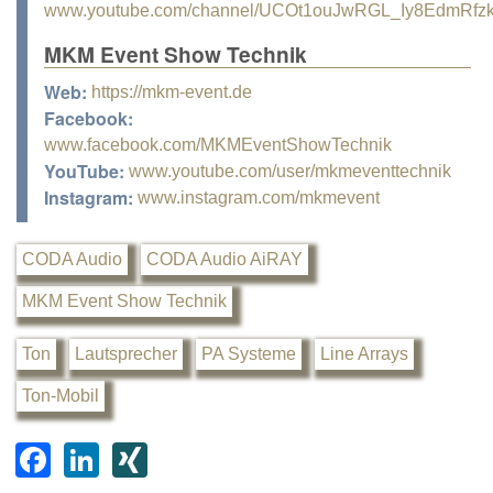
www.youtube.com/channel/UCOt1ouJwRGL_Iy8EdmRfz
MKM Event Show Technik
Web:
https://mkm-event.de
Facebook:
www.facebook.com/MKMEventShowTechnik
YouTube:
www.youtube.com/user/mkmeventtechnik
Instagram:
www.instagram.com/mkmevent
CODA Audio
CODA Audio AiRAY
MKM Event Show Technik
Ton
Lautsprecher
PA Systeme
Line Arrays
Ton-Mobil
F
Li
XI
a
n
N