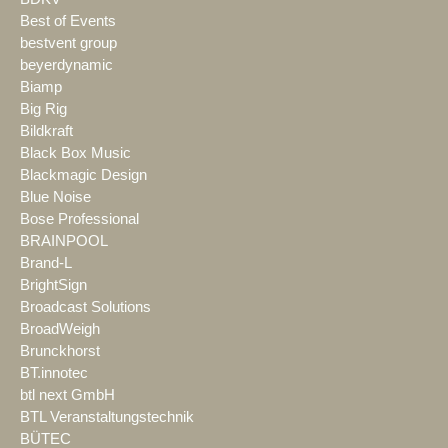
Best of Events
bestvent group
beyerdynamic
Biamp
Big Rig
Bildkraft
Black Box Music
Blackmagic Design
Blue Noise
Bose Professional
BRAINPOOL
Brand-L
BrightSign
Broadcast Solutions
BroadWeigh
Brunckhorst
BT.innotec
btl next GmbH
BTL Veranstaltungstechnik
BÜTEC