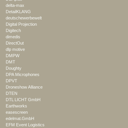
delta-max
DetailKLANG
deutschewerbewelt
Digital Projection
Digitech
dimedis
DirectOut
dlp motive
DMPW
DMT
Doughty
DPA Microphones
DPVT
Droneshow Alliance
DTEN
DTL LICHT GmbH
Earthworks
easescreen
edelmat.GmbH
EFM Event Logistics