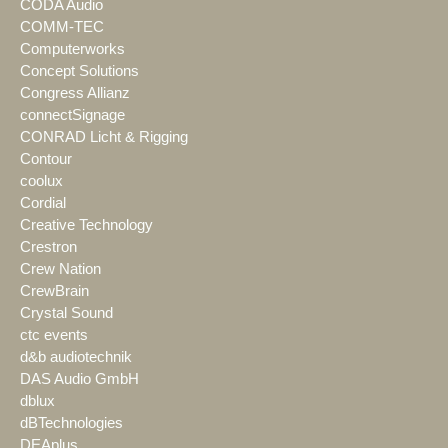
CODA Audio
COMM-TEC
Computerworks
Concept Solutions
Congress Allianz
connectSignage
CONRAD Licht & Rigging
Contour
coolux
Cordial
Creative Technology
Crestron
Crew Nation
CrewBrain
Crystal Sound
ctc events
d&b audiotechnik
DAS Audio GmbH
dblux
dBTechnologies
DEAplus