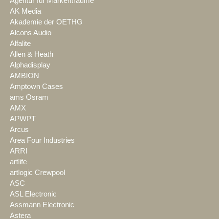
Agentur für Markenträume
AK Media
Akademie der OETHG
Alcons Audio
Alfalite
Allen & Heath
Alphadisplay
AMBION
Amptown Cases
ams Osram
AMX
APWPT
Arcus
Area Four Industries
ARRI
artlife
artlogic Crewpool
ASC
ASL Electronic
Assmann Electronic
Astera