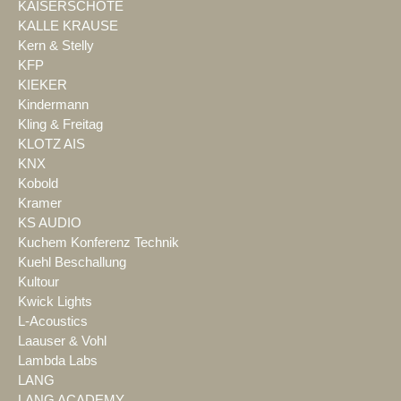
KAISERSCHOTE
KALLE KRAUSE
Kern & Stelly
KFP
KIEKER
Kindermann
Kling & Freitag
KLOTZ AIS
KNX
Kobold
Kramer
KS AUDIO
Kuchem Konferenz Technik
Kuehl Beschallung
Kultour
Kwick Lights
L-Acoustics
Laauser & Vohl
Lambda Labs
LANG
LANG ACADEMY