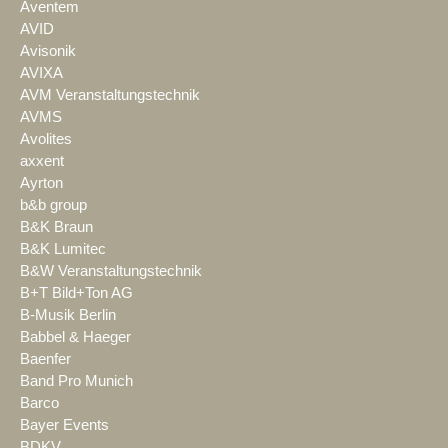
Aventem
AVID
Avisonik
AVIXA
AVM Veranstaltungstechnik
AVMS
Avolites
axxent
Ayrton
b&b group
B&K Braun
B&K Lumitec
B&W Veranstaltungstechnik
B+T Bild+Ton AG
B-Musik Berlin
Babbel & Haeger
Baenfer
Band Pro Munich
Barco
Bayer Events
BDKV