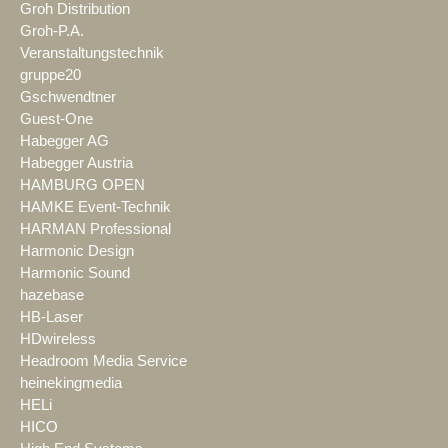
Groh Distribution
Groh-P.A.
Veranstaltungstechnik
gruppe20
Gschwendtner
Guest-One
Habegger AG
Habegger Austria
HAMBURG OPEN
HAMKE Event-Technik
HARMAN Professional
Harmonic Design
Harmonic Sound
hazebase
HB-Laser
HDwireless
Headroom Media Service
heinekingmedia
HELi
HICO