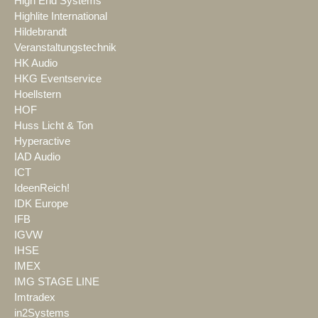
High End Systems
Highlite International
Hildebrandt
Veranstaltungstechnik
HK Audio
HKG Eventservice
Hoellstern
HOF
Huss Licht & Ton
Hyperactive
IAD Audio
ICT
IdeenReich!
IDK Europe
IFB
IGVW
IHSE
IMEX
IMG STAGE LINE
Imtradex
in2Systems