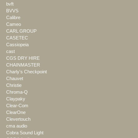
bvft
BVVS
Calibre
Cameo
CARL GROUP
CASETEC
Cassiopeia
cast
CGS DRY HIRE
CHAINMASTER
Charly's Checkpoint
Chauvet
Christie
Chroma-Q
Claypaky
Clear-Com
ClearOne
Clevertouch
cma audio
Cobra Sound Light