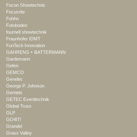
Focon Showtechnic
Focusrite
Fohhn
Fotoboden
fournell showtechnik
Fraunhofer IDMT
FunTech Innovation
GAHRENS + BATTERMANN
Gardemann
Gefen
GEMCO
Genelec
George P. Johnson
Gerriets
GETEC Eventtechnik
Global Truss
GLP
GO4IT!
Grandel
Grass Valley