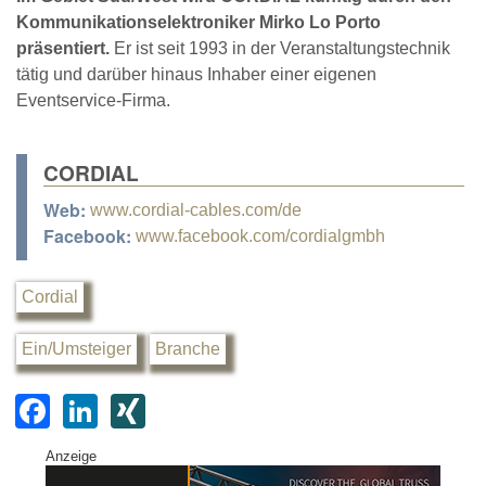
Kommunikationselektroniker Mirko Lo Porto
präsentiert.
Er ist seit 1993 in der Veranstaltungstechnik
tätig und darüber hinaus Inhaber einer eigenen
Eventservice-Firma.
CORDIAL
Web:
www.cordial-cables.com/de
Facebook:
www.facebook.com/cordialgmbh
Cordial
Ein/Umsteiger
Branche
F
Li
XI
a
n
N
Anzeige
c
k
G