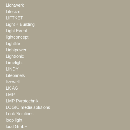
Lichtwerk
Lifesize
LIFTKET
Light + Building
Light Event
lightconcept
Lightlife
Lightpower
Lightronic
Limelight
LINDY
Litepanels
livewelt
LK AG
LMP
LMP Pyrotechnik
LOGIC media solutions
Look Solutions
loop light
loud GmbH