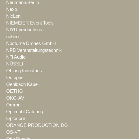
Neumann.Berlin
Nexo
NicLen
NIEMEIER Event Tools
NIYU.productions
nobeo
Nocturne Drones GmbH
NPB Veranstaltungstechnik
NTi Audio
NÜSSLI
Oblong Industries
Octopus
Oehlbach Kabel
OETHG
OKG-AV
Omron
Optimahl Catering
Optocore
ORANGE PRODUCTION DG
OS-VT