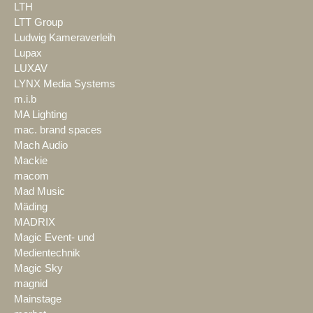
LTH
LTT Group
Ludwig Kameraverleih
Lupax
LUXAV
LYNX Media Systems
m.i.b
MA Lighting
mac. brand spaces
Mach Audio
Mackie
macom
Mad Music
Mäding
MADRIX
Magic Event- und
Medientechnik
Magic Sky
magnid
Mainstage