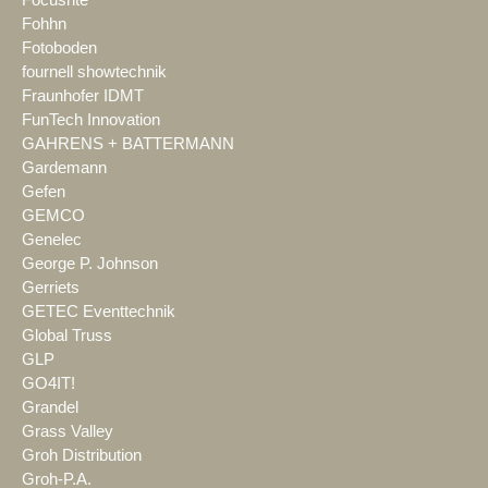
Focusrite
Fohhn
Fotoboden
fournell showtechnik
Fraunhofer IDMT
FunTech Innovation
GAHRENS + BATTERMANN
Gardemann
Gefen
GEMCO
Genelec
George P. Johnson
Gerriets
GETEC Eventtechnik
Global Truss
GLP
GO4IT!
Grandel
Grass Valley
Groh Distribution
Groh-P.A.