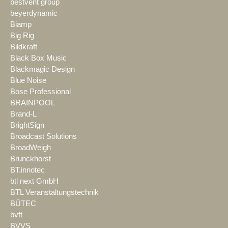
bestvent group
beyerdynamic
Biamp
Big Rig
Bildkraft
Black Box Music
Blackmagic Design
Blue Noise
Bose Professional
BRAINPOOL
Brand-L
BrightSign
Broadcast Solutions
BroadWeigh
Brunckhorst
BT.innotec
btl next GmbH
BTL Veranstaltungstechnik
BÜTEC
bvft
BVVS