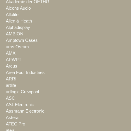
Akademie der OETHG
Alcons Audio
Alfalite
Allen & Heath
Alphadisplay
AMBION
Amptown Cases
ams Osram
AMX
APWPT
Arcus
Area Four Industries
ARRI
artlife
artlogic Crewpool
ASC
ASL Electronic
Assmann Electronic
Astera
ATEC Pro
ateis