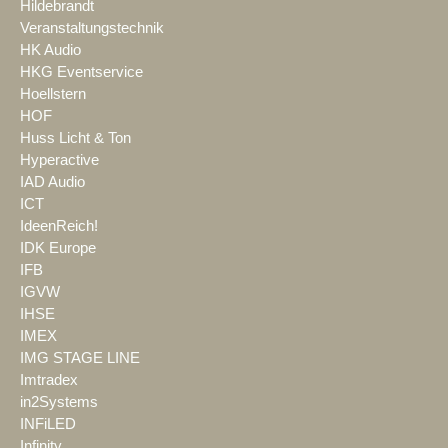
Hildebrandt
Veranstaltungstechnik
HK Audio
HKG Eventservice
Hoellstern
HOF
Huss Licht & Ton
Hyperactive
IAD Audio
ICT
IdeenReich!
IDK Europe
IFB
IGVW
IHSE
IMEX
IMG STAGE LINE
Imtradex
in2Systems
INFiLED
Infinity