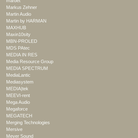
marbet
Markus Zehner
Martin Audio
Martin by HARMAN
MAXHUB
Maxin10sity
MBN-PROLED
MDS PAtec
MEDIA IN RES
Media Resource Group
MEDIA SPECTRUM
MediaLantic
Mediasystem
MEDIA|tek
MEEVI-rent
Mega Audio
Megaforce
MEGATECH
Merging Technologies
Mersive
Meyer Sound