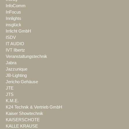
InfoComm
InFocus
Innlights
insglück
Irrlicht GmbH
ISDV
IT AUDIO
IVT Ilbertz
Veranstaltungstechnik
Jabra
Jazzunique
JB-Lighting
Jericho Gehäuse
JTE
JTS
K.M.E.
K24 Technik & Vertrieb GmbH
Kaiser Showtechnik
KAISERSCHOTE
KALLE KRAUSE