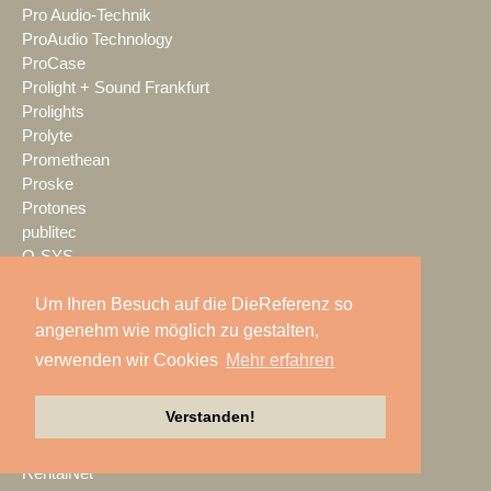
Pro Audio-Technik
ProAudio Technology
ProCase
Prolight + Sound Frankfurt
Prolights
Prolyte
Promethean
Proske
Protones
publitec
Q-SYS
QSC
Um Ihren Besuch auf die DieReferenz so
Quividi
Qvest
angenehm wie möglich zu gestalten,
Rain Age
verwenden wir Cookies
Mehr erfahren
Rauschenberger Catering
RCF
Verstanden!
RENT EVENT TEC
rent4event
RentalNet