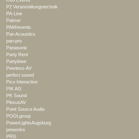
Otto Events
P2 Veranstaltungstechnik
PA-Line
Palmer
PAM/events
Pan Acoustics
pan-pro
Panasonic
Party Rent
Partylöwe
Peerless-AV
perfect sound
Pico Interactive
PIK AG
PK Sound
PlexusAV
Point Source Audio
POOLgroup
PowerLightsAugsburg
preworks
PRG