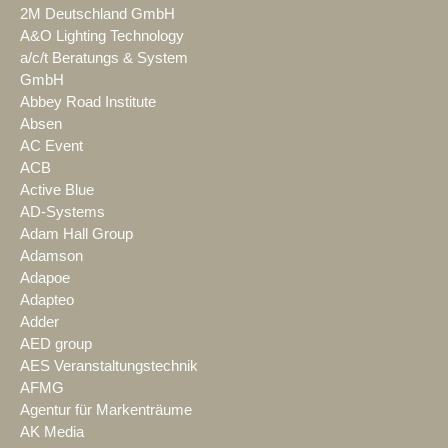
2M Deutschland GmbH
A&O Lighting Technology
a/c/t Beratungs & System
GmbH
Abbey Road Institute
Absen
AC Event
ACB
Active Blue
AD-Systems
Adam Hall Group
Adamson
Adapoe
Adapteo
Adder
AED group
AES Veranstaltungstechnik
AFMG
Agentur für Markenträume
AK Media