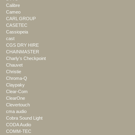
Calibre
Cameo
CARL GROUP
CASETEC
Cassiopeia
cast
CGS DRY HIRE
CHAINMASTER
Charly's Checkpoint
Chauvet
Christie
Chroma-Q
Claypaky
Clear-Com
ClearOne
Clevertouch
cma audio
Cobra Sound Light
CODA Audio
COMM-TEC