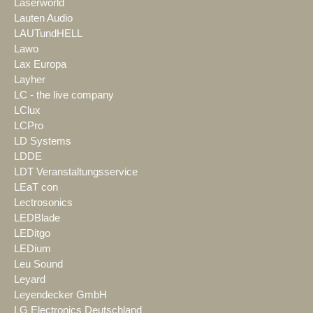
Laserworld
Lauten Audio
LAUTundHELL
Lawo
Lax Europa
Layher
LC - the live company
LClux
LCPro
LD Systems
LDDE
LDT Veranstaltungsservice
LEaT con
Lectrosonics
LEDBlade
LEDitgo
LEDium
Leu Sound
Leyard
Leyendecker GmbH
LG Electronics Deutschland