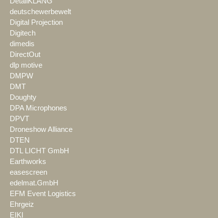
DetailKLANG
deutschewerbewelt
Digital Projection
Digitech
dimedis
DirectOut
dlp motive
DMPW
DMT
Doughty
DPA Microphones
DPVT
Droneshow Alliance
DTEN
DTL LICHT GmbH
Earthworks
easescreen
edelmat.GmbH
EFM Event Logistics
Ehrgeiz
EIKI