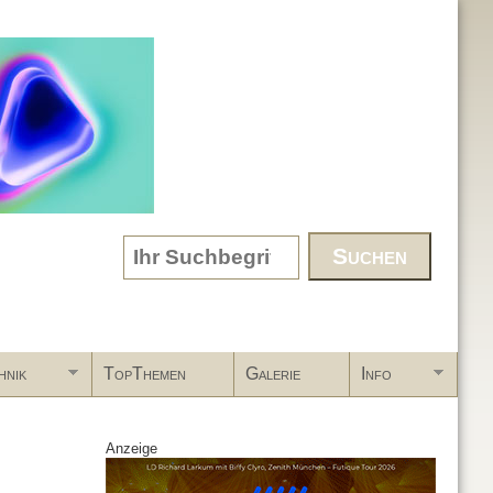
Search form
hnik
TopThemen
Galerie
Info
Anzeige