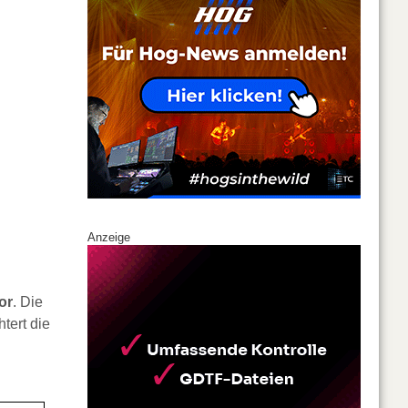
Anzeige
or
. Die
tert die