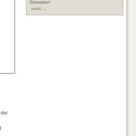
Düsseldorf
mehr ...
 der
g