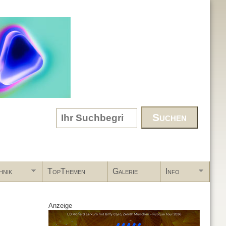
Search form
hnik
TopThemen
Galerie
Info
Anzeige