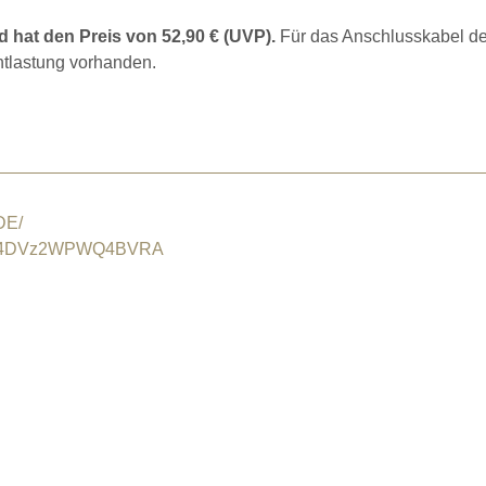
d hat den Preis von 52,90 € (UVP).
Für das Anschlusskabel d
ntlastung vorhanden.
DE/
VCV4DVz2WPWQ4BVRA