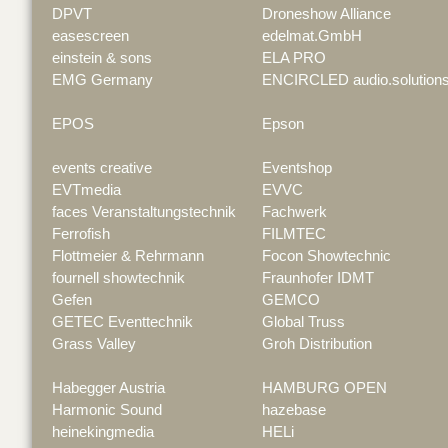
DPVT
Droneshow Alliance
easescreen
edelmat.GmbH
einstein & sons
ELA PRO
EMG Germany
ENCIRCLED audio.solution
EPOS
Epson
events creative
Eventshop
EVTmedia
EVVC
faces Veranstaltungstechnik
Fachwerk
Ferrofish
FILMTEC
Flottmeier & Rehrmann
Focon Showtechnic
fournell showtechnik
Fraunhofer IDMT
Gefen
GEMCO
GETEC Eventtechnik
Global Truss
Grass Valley
Groh Distribution
Habegger Austria
HAMBURG OPEN
Harmonic Sound
hazebase
heinekingmedia
HELi