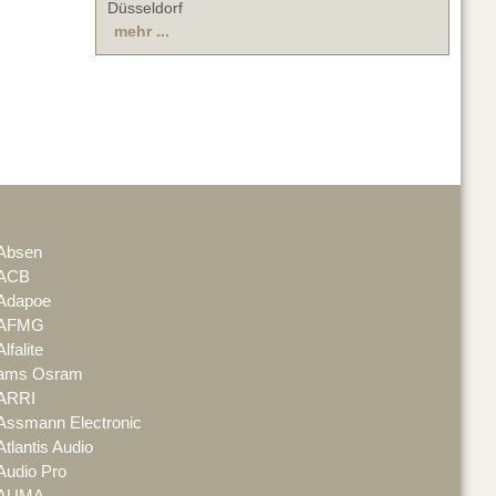
Düsseldorf
mehr ...
Absen
ACB
Adapoe
AFMG
Alfalite
ams Osram
ARRI
Assmann Electronic
Atlantis Audio
Audio Pro
AUMA