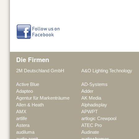
Die Firmen
2M Deutschland GmbH
A&O Lighting Technology
Active Blue
AD-Systems
Adapteo
Adder
Agentur für Markenträume
AK Media
Allen & Heath
Alphadisplay
AMX
APWPT
artlife
artlogic Crewpool
Astera
ATEC Pro
audiluma
Audinate
audio zenit
audio+frames