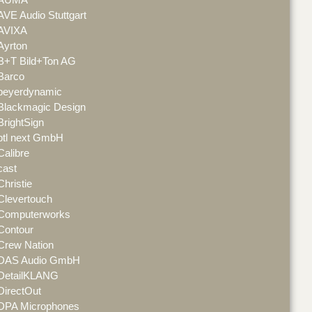
AVE Audio Stuttgart
AVIXA
Ayrton
B+T Bild+Ton AG
Barco
beyerdynamic
Blackmagic Design
BrightSign
btl next GmbH
Calibre
cast
Christie
Clevertouch
Computerworks
Contour
Crew Nation
DAS Audio GmbH
DetailKLANG
DirectOut
DPA Microphones