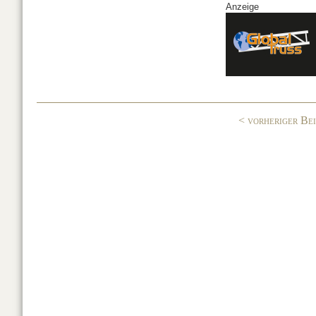
Anzeige
c
k
G
e
e
b
dI
o
n
o
< vorheriger Be
k