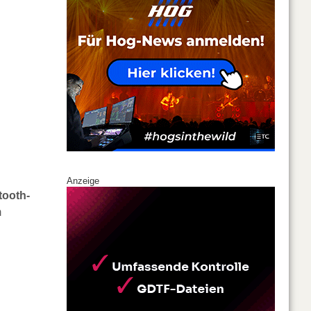
Anzeige
tooth-
m