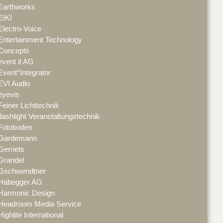
Earthworks
EIKI
Electro-Voice
Entertainment Technology
Concepts
event it AG
Event*Integrator
EVI Audio
eyevis
Feiner Lichttechnik
flashlight Veranstaltungstechnik
Fotoboden
Gardemann
Gerriets
Grandel
Gschwendtner
Habegger AG
Harmonic Design
Headroom Media Service
Highlite International