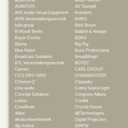
AUMOVIS
AV Stumpfl
AVE Audio Visual Equipment
Aventem
AVM Veranstaltungstechnik
AVMS
b&b group
B&K Braun
B-Musik Berlin
Babbel & Haeger
Bayer Events
BDKV
Biamp
Big Rig
Blue Noise
Bose Professional
Broadcast Solutions
BroadWeigh
BTL Veranstaltungstechnik
BÜTEC
Cameo
CARL GROUP
CGS DRY HIRE
CHAINMASTER
Chroma-Q
Claypaky
cma audio
Cobra Sound Light
Concept Solutions
Congress Allianz
coolux
Cordial
CrewBrain
Crystal Sound
dblux
dBTechnologies
deutschewerbewelt
Digital Projection
dlp motive
DMPW