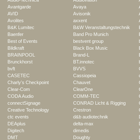
Avantgarde
Avaya
AVID
Avisonik
Avolites
axxent
B&K Lumitec
B&W Veranstaltungstechnik
Baenfer
Band Pro Munich
Best of Events
bestvent group
Bildkraft
Black Box Music
BRAINPOOL
Brand-L
Brunckhorst
BT.innotec
bvft
BVVS
CASETEC
Cassiopeia
Charly's Checkpoint
Chauvet
Clear-Com
ClearOne
CODA Audio
COMM-TEC
connectSignage
CONRAD Licht & Rigging
Creative Technology
Crestron
ctc events
d&b audiotechnik
DEAplus
delta-max
Digitech
dimedis
DMT
Doughty