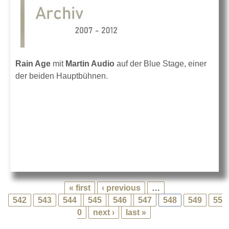
Rain Age
mit
Martin Audio
auf der Blue Stage, einer
der beiden Hauptbühnen.
« first
‹ previous
…
542
543
544
545
546
547
548
549
55
0
next ›
last »