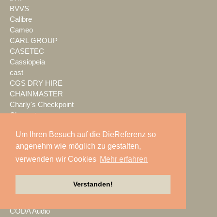
BVVS
Calibre
Cameo
CARL GROUP
CASETEC
Cassiopeia
cast
CGS DRY HIRE
CHAINMASTER
Charly's Checkpoint
Chauvet
Christie
Um Ihren Besuch auf die DieReferenz so
Chroma-Q
angenehm wie möglich zu gestalten,
Claypaky
Clear-Com
verwenden wir Cookies
Mehr erfahren
ClearOne
Clevertouch
Verstanden!
cma audio
Cobra Sound Light
CODA Audio