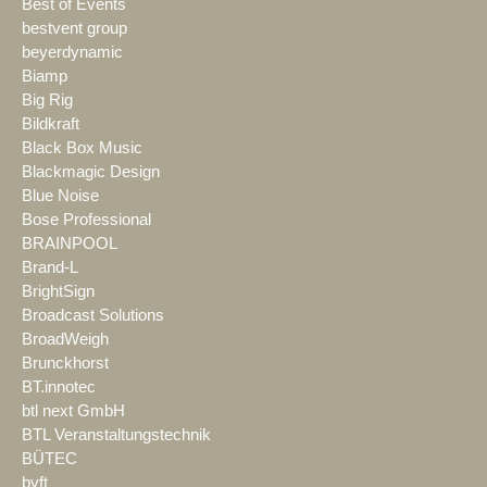
Best of Events
bestvent group
beyerdynamic
Biamp
Big Rig
Bildkraft
Black Box Music
Blackmagic Design
Blue Noise
Bose Professional
BRAINPOOL
Brand-L
BrightSign
Broadcast Solutions
BroadWeigh
Brunckhorst
BT.innotec
btl next GmbH
BTL Veranstaltungstechnik
BÜTEC
bvft