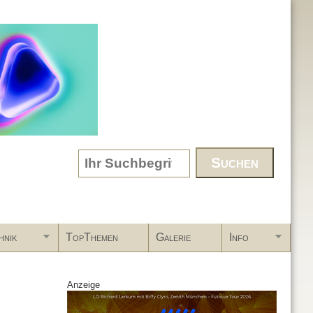
Search form
hnik
TopThemen
Galerie
Info
Anzeige