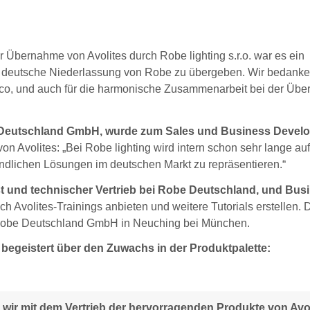
 Übernahme von Avolites durch Robe lighting s.r.o. war es ein
die deutsche Niederlassung von Robe zu übergeben. Wir bedank
endco, und auch für die harmonische Zusammenarbeit bei der Üb
be Deutschland GmbH, wurde zum Sales und Business Devel
von Avolites: „Bei Robe lighting wird intern schon sehr lange auf
eundlichen Lösungen im deutschen Markt zu repräsentieren.“
st und technischer Vertrieb bei Robe Deutschland, und Bus
h Avolites-Trainings anbieten und weitere Tutorials erstellen. 
er Robe Deutschland GmbH in Neuching bei München.
egeistert über den Zuwachs in der Produktpalette:
 wir mit dem Vertrieb der hervorragenden Produkte von Avo