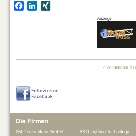
F
Li
XI
a
n
N
Anzeige
c
k
G
e
e
b
dI
o
n
o
< vorheriger Be
k
Die Firmen
2M Deutschland GmbH
A&O Lighting Technology