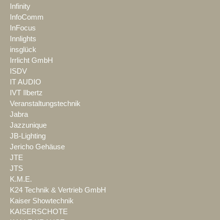
Infinity
InfoComm
InFocus
Innlights
insglück
Irrlicht GmbH
ISDV
IT AUDIO
IVT Ilbertz
Veranstaltungstechnik
Jabra
Jazzunique
JB-Lighting
Jericho Gehäuse
JTE
JTS
K.M.E.
K24 Technik & Vertrieb GmbH
Kaiser Showtechnik
KAISERSCHOTE