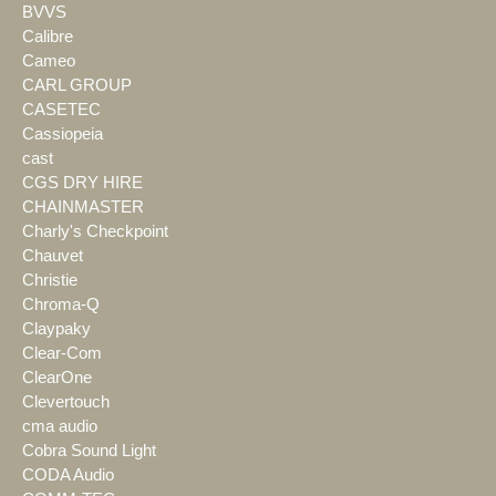
BVVS
Calibre
Cameo
CARL GROUP
CASETEC
Cassiopeia
cast
CGS DRY HIRE
CHAINMASTER
Charly's Checkpoint
Chauvet
Christie
Chroma-Q
Claypaky
Clear-Com
ClearOne
Clevertouch
cma audio
Cobra Sound Light
CODA Audio