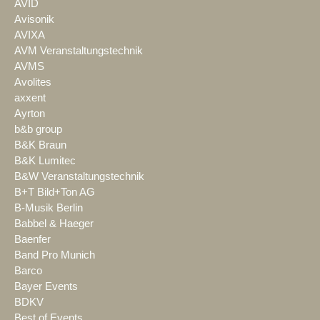
AVID
Avisonik
AVIXA
AVM Veranstaltungstechnik
AVMS
Avolites
axxent
Ayrton
b&b group
B&K Braun
B&K Lumitec
B&W Veranstaltungstechnik
B+T Bild+Ton AG
B-Musik Berlin
Babbel & Haeger
Baenfer
Band Pro Munich
Barco
Bayer Events
BDKV
Best of Events