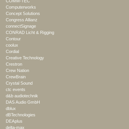
COMM-TEC
Computerworks
Concept Solutions
Congress Allianz
connectSignage
CONRAD Licht & Rigging
Contour
coolux
Cordial
Creative Technology
Crestron
Crew Nation
CrewBrain
Crystal Sound
ctc events
d&b audiotechnik
DAS Audio GmbH
dblux
dBTechnologies
DEAplus
delta-max