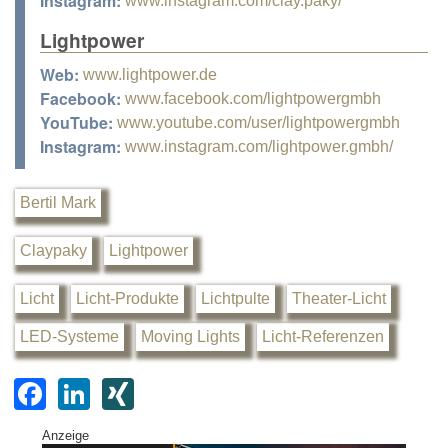
Instagram:
www.instagram.com/clay.paky/
Lightpower
Web:
www.lightpower.de
Facebook:
www.facebook.com/lightpowergmbh
YouTube:
www.youtube.com/user/lightpowergmbh
Instagram:
www.instagram.com/lightpower.gmbh/
Bertil Mark
Claypaky
Lightpower
Licht
Licht-Produkte
Lichtpulte
Theater-Licht
LED-Systeme
Moving Lights
Licht-Referenzen
F
Li
XI
a
n
N
Anzeige