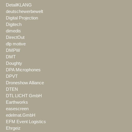
DetailKLANG
deutschewerbewelt
Digital Projection
Digitech
dimedis
DirectOut
dlp motive
DMPW
DMT
Doughty
DPA Microphones
DPVT
Droneshow Alliance
DTEN
DTL LICHT GmbH
Earthworks
easescreen
edelmat.GmbH
EFM Event Logistics
Ehrgeiz