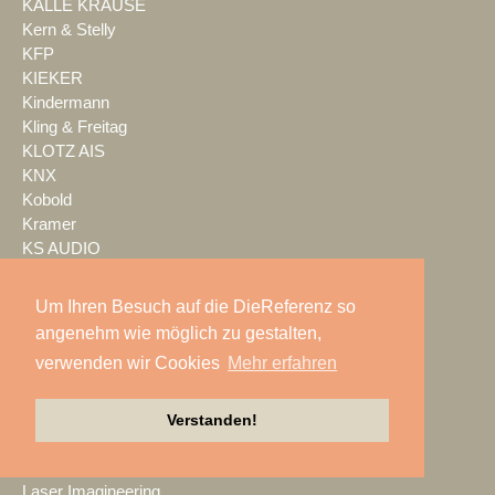
KALLE KRAUSE
Kern & Stelly
KFP
KIEKER
Kindermann
Kling & Freitag
KLOTZ AIS
KNX
Kobold
Kramer
KS AUDIO
Kuchem Konferenz Technik
Kuehl Beschallung
Um Ihren Besuch auf die DieReferenz so
Kultour
angenehm wie möglich zu gestalten,
Kwick Lights
verwenden wir Cookies
Mehr erfahren
L-Acoustics
Laauser & Vohl
Lambda Labs
Verstanden!
LANG
LANG ACADEMY
Laser Imagineering