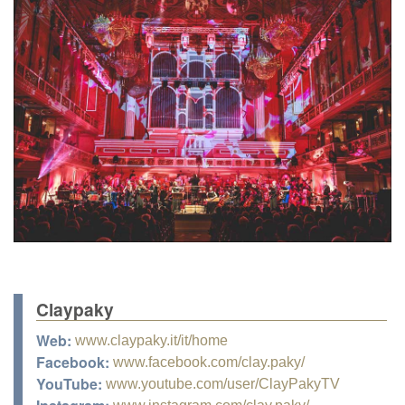
Claypaky
Web:
www.claypaky.it/it/home
Facebook:
www.facebook.com/clay.paky/
YouTube:
www.youtube.com/user/ClayPakyTV