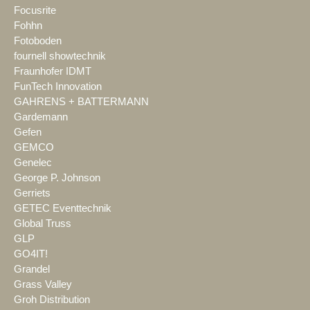
Focusrite
Fohhn
Fotoboden
fournell showtechnik
Fraunhofer IDMT
FunTech Innovation
GAHRENS + BATTERMANN
Gardemann
Gefen
GEMCO
Genelec
George P. Johnson
Gerriets
GETEC Eventtechnik
Global Truss
GLP
GO4IT!
Grandel
Grass Valley
Groh Distribution