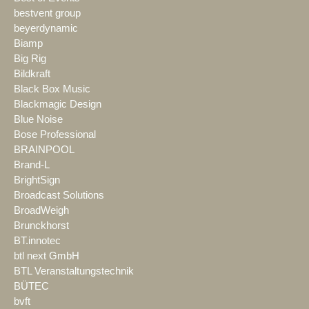
bestvent group
beyerdynamic
Biamp
Big Rig
Bildkraft
Black Box Music
Blackmagic Design
Blue Noise
Bose Professional
BRAINPOOL
Brand-L
BrightSign
Broadcast Solutions
BroadWeigh
Brunckhorst
BT.innotec
btl next GmbH
BTL Veranstaltungstechnik
BÜTEC
bvft