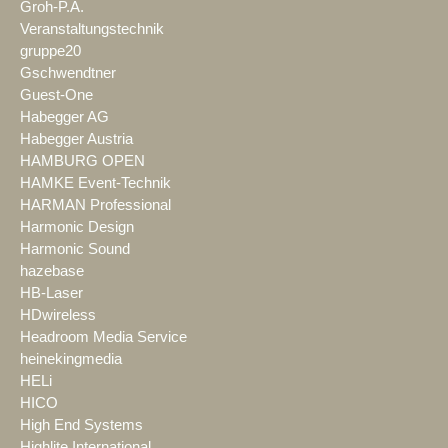
Groh-P.A.
Veranstaltungstechnik
gruppe20
Gschwendtner
Guest-One
Habegger AG
Habegger Austria
HAMBURG OPEN
HAMKE Event-Technik
HARMAN Professional
Harmonic Design
Harmonic Sound
hazebase
HB-Laser
HDwireless
Headroom Media Service
heinekingmedia
HELi
HICO
High End Systems
Highlite International