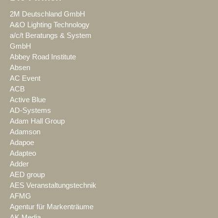
2M Deutschland GmbH
A&O Lighting Technology
a/c/t Beratungs & System
GmbH
Abbey Road Institute
Absen
AC Event
ACB
Active Blue
AD-Systems
Adam Hall Group
Adamson
Adapoe
Adapteo
Adder
AED group
AES Veranstaltungstechnik
AFMG
Agentur für Markenträume
AK Media