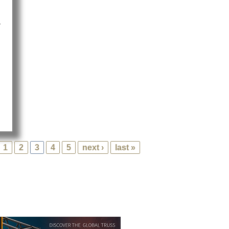
-
out Light Pro investiert
1
2
3
4
5
next ›
last »