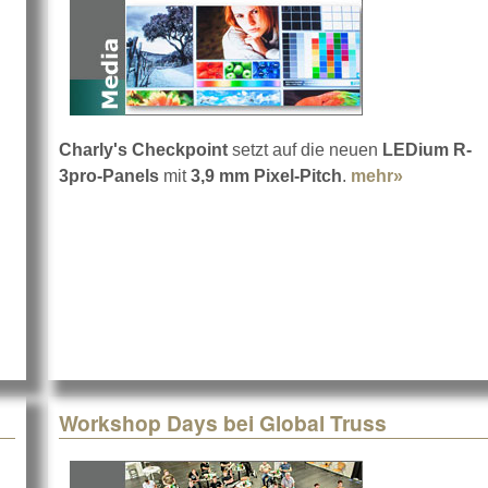
Charly's Checkpoint
setzt auf die neuen
LEDium R-
m LEDs bei OKG-AV
3pro-Panels
mit
3,9 mm Pixel-Pitch
.
mehr»
about LE
Workshop Days bei Global Truss