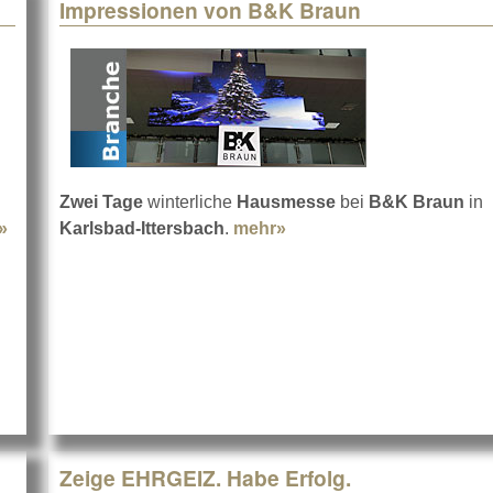
Impressionen von B&K Braun
Zwei Tage
winterliche
Hausmesse
bei
B&K Braun
in
»
about W&W setzt auf LEDium
Karlsbad-Ittersbach
.
mehr»
about Impressionen vo
Zeige EHRGEIZ. Habe Erfolg.