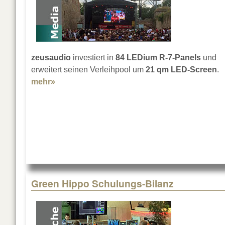
zeusaudio
investiert in
84 LEDium R-7-Panels
und
erweitert seinen Verleihpool um
21 qm LED-Screen
.
mehr»
about 21 qm LEDs für zeusaudio
Green Hippo Schulungs-Bilanz