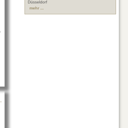
Düsseldorf
mehr ...
f
ipmunk