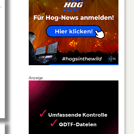
n B&K Braun
Anzeige