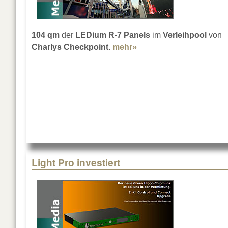
104 qm
der
LEDium R-7 Panels
im
Verleihpool
von
Charlys Checkpoint
.
mehr»
about Charlys Checkpo
Light Pro investiert