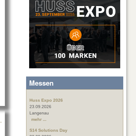
Dium R-3pro
Messen
Huss Expo 2026
23.09.2026
Langenau
mehr ...
S14 Solutions Day