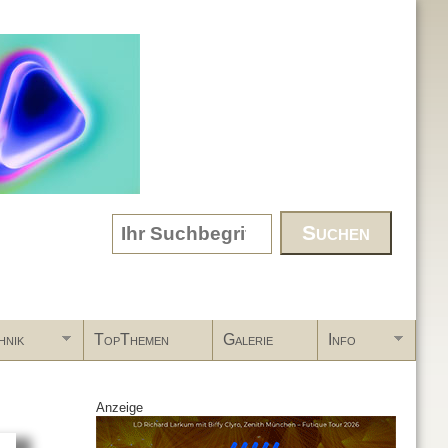
Search form
hnik
TopThemen
Galerie
Info
Anzeige