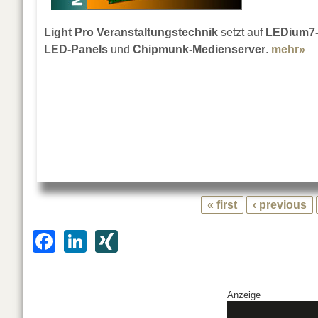
Light Pro Veranstaltungstechnik
setzt auf
LEDium7
LED-Panels
und
Chipmunk-Medienserver
.
mehr»
ab
« first
‹ previous
F
Li
XI
a
n
N
c
k
G
Anzeige
e
e