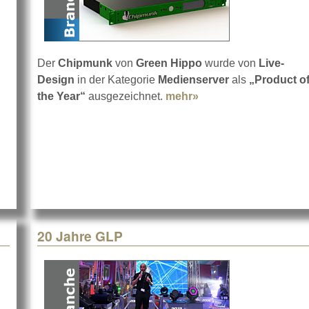
Der
Chipmunk
von
Green Hippo
wurde von
Live-
hulungs-Bilanz
Design
in der Kategorie
Medienserver
als
„Product o
the Year“
ausgezeichnet.
mehr»
about Award für Ch
20 Jahre GLP