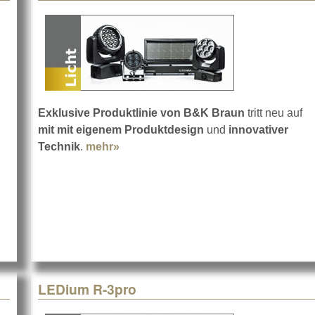
Exklusive Produktlinie von B&K Braun
tritt neu auf
mit mit eigenem Produktdesign
und
innovativer
out Basiswissen über Global Truss
Technik
.
mehr»
about Zeige EHRGEIZ. Habe Erfolg.
LEDium R-3pro