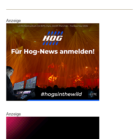
o
k
Anzeige
Anzeige