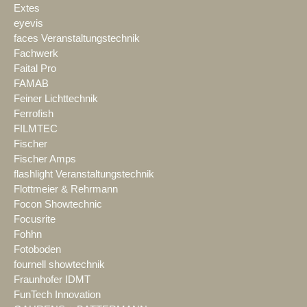
Extes
eyevis
faces Veranstaltungstechnik
Fachwerk
Faital Pro
FAMAB
Feiner Lichttechnik
Ferrofish
FILMTEC
Fischer
Fischer Amps
flashlight Veranstaltungstechnik
Flottmeier & Rehrmann
Focon Showtechnic
Focusrite
Fohhn
Fotoboden
fournell showtechnik
Fraunhofer IDMT
FunTech Innovation