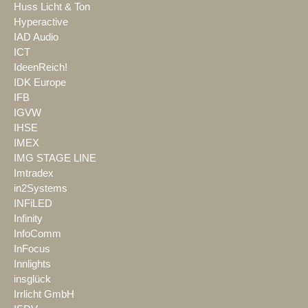
Huss Licht & Ton
Hyperactive
IAD Audio
ICT
IdeenReich!
IDK Europe
IFB
IGVW
IHSE
IMEX
IMG STAGE LINE
Imtradex
in2Systems
INFiLED
Infinity
InfoComm
InFocus
Innlights
insglück
Irrlicht GmbH