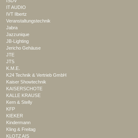
ISDV
IT AUDIO
IVT Ilbertz
Veranstaltungstechnik
Jabra
Jazzunique
JB-Lighting
Jericho Gehäuse
JTE
JTS
K.M.E.
K24 Technik & Vertrieb GmbH
Kaiser Showtechnik
KAISERSCHOTE
KALLE KRAUSE
Kern & Stelly
KFP
KIEKER
Kindermann
Kling & Freitag
KLOTZ AIS