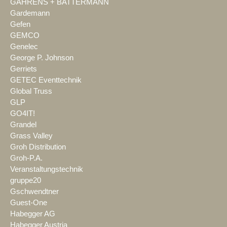
GAHRENS + BATTERMANN
Gardemann
Gefen
GEMCO
Genelec
George P. Johnson
Gerriets
GETEC Eventtechnik
Global Truss
GLP
GO4IT!
Grandel
Grass Valley
Groh Distribution
Groh-P.A.
Veranstaltungstechnik
gruppe20
Gschwendtner
Guest-One
Habegger AG
Habegger Austria