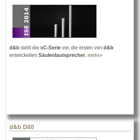
d&b
stellt die
xC-Serie
vor, die ersten von
d&b
entwickelten
Säulenlautsprecher
.
mehr»
about d&b
enthüllt die xC-
Serie
d&b D80