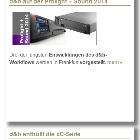
d&b auf der Prolight + Sound 2014
Pages
Drei der jüngsten
Entwicklungen des d&b-
Workflows
werden in Frankfurt
vorgestellt
.
mehr»
about
d&b au
der
Proligh
+
Sound
2014
d&b enthüllt die xC-Serie