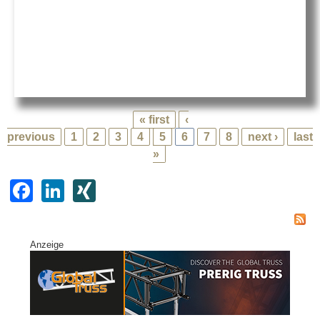
« first
‹
previous
1
2
3
4
5
6
7
8
next ›
last
»
F
Li
XI
a
n
N
c
k
G
Anzeige
e
e
b
dI
o
n