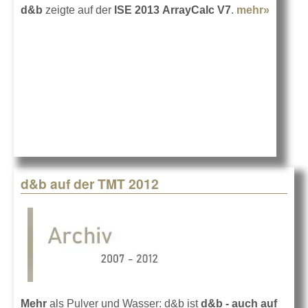
d&b
zeigte auf der
ISE 2013
ArrayCalc V7
.
mehr»
about
Guten
Klang
sichtba
gemac
d&b auf der TMT 2012
Mehr
als Pulver und Wasser: d&b ist
d&b - auch auf