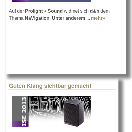
Auf der
Prolight + Sound
widmet sich
d&b
dem
Thema
NaVigation
.
Unter anderem ...
mehr»
about d&b
audio in
Frankfurt
2013
Guten Klang sichtbar gemacht