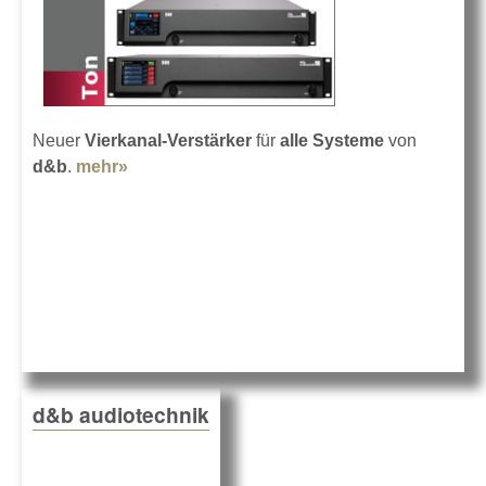
Neuer
Vierkanal-Verstärker
für
alle Systeme
von
d&b
.
mehr»
about d&b D80
d&b audiotechnik