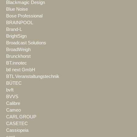
Blackmagic Design
Blue Noise
Bose Professional
BRAINPOOL
Brand-L
BrightSign
Broadcast Solutions
BroadWeigh
Brunckhorst
BT.innotec
btl next GmbH
BTL Veranstaltungstechnik
BÜTEC
bvft
BVVS
Calibre
Cameo
CARL GROUP
CASETEC
Cassiopeia