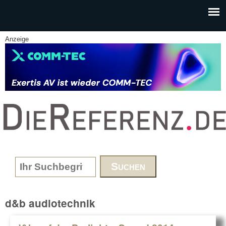
Skip to main content
Anzeige
www.DieReferenz.de
Search form
d&b audiotechnik