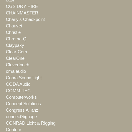
cast
CGS DRY HIRE
CHAINMASTER
Charly's Checkpoint
Chauvet
Christie
Chroma-Q
Claypaky
Clear-Com
ClearOne
Clevertouch
cma audio
Cobra Sound Light
CODA Audio
COMM-TEC
Computerworks
Concept Solutions
Congress Allianz
connectSignage
CONRAD Licht & Rigging
Contour