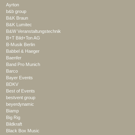
Ayrton
b&b group
B&K Braun
B&K Lumitec
B&W Veranstaltungstechnik
B+T Bild+Ton AG
B-Musik Berlin
Babbel & Haeger
Baenfer
Band Pro Munich
Barco
Bayer Events
BDKV
Best of Events
bestvent group
beyerdynamic
Biamp
Big Rig
Bildkraft
Black Box Music