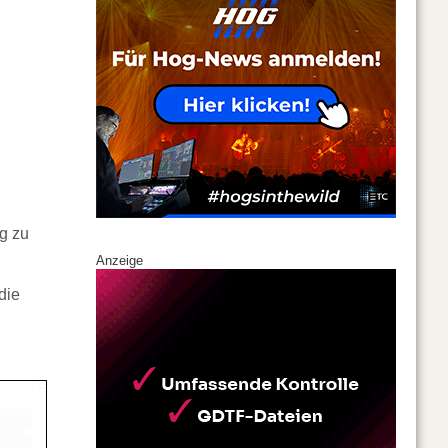
g zu
Anzeige
die