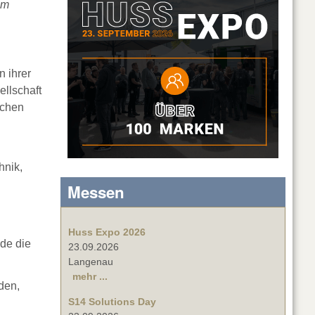
um
 ihrer
llschaft
ichen
hnik,
Messen
Huss Expo 2026
nde die
23.09.2026
Langenau
mehr ...
den,
S14 Solutions Day