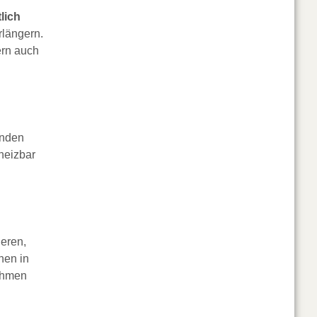
lich
rlängern.
ern auch
enden
heizbar
ieren,
nen in
nahmen