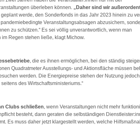
veranstaltungen überleben können.
„Daher sind wir außerordent
geplant werde, den Sonderfonds in das Jahr 2023 hinein zu ve
tige pandemiebedingte Veranstaltungsabsagen abzusichern, sond
innen zu schützen.“ Es sei völlig unverantwortlich, wenn man
 im Regen stehen ließe, klagt Michow.
essebetriebe
, die es ihnen ermöglichen, bei den ständig steig
llionen Quadratmeter Ausstellungs- und Aktionsfläche müssen be
esuchen werden. Die Energiepreise stehen der Nutzung jedoch
seitens des Wirtschaftsministeriums.“
nn Clubs schließen
, wenn Veranstaltungen nicht mehr funktion
licht besteht, dann geraten die selbständigen Dienstleister:in
mmt. Es muss daher jetzt klargestellt werden, welche Hilfsmaß