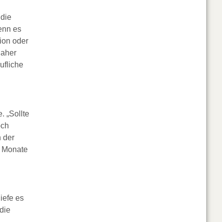
 die
enn es
ion oder
daher
ufliche
. „Sollte
och
n der
n Monate
iefe es
die