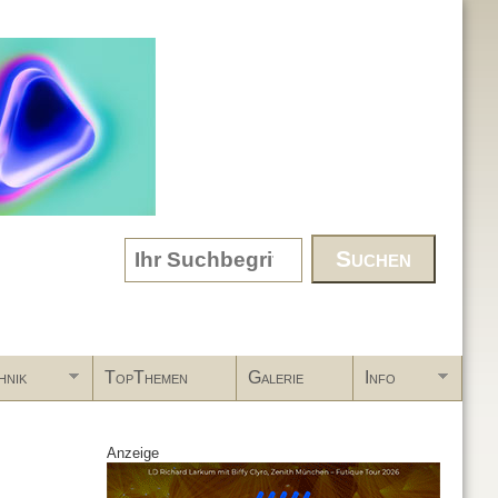
Search form
hnik
TopThemen
Galerie
Info
Anzeige