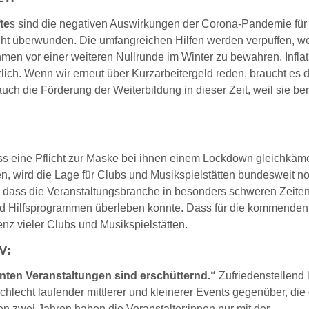
te
s sind die negativen Auswirkungen der Corona-Pandemie für
icht überwunden. Die umfangreichen Hilfen werden verpuffen, w
men vor einer weiteren Nullrunde im Winter zu bewahren. Inflat
lich. Wenn wir erneut über Kurzarbeitergeld reden, braucht es 
uch die Förderung der Weiterbildung in dieser Zeit, weil sie ber
ss eine Pflicht zur Maske bei ihnen einem Lockdown gleichkäme
ten, wird die Lage für Clubs und Musikspielstätten bundesweit n
mt, dass die Veranstaltungsbranche in besonders schweren Zeite
und Hilfsprogrammen überleben konnte. Dass für die kommende
enz vieler Clubs und Musikspielstätten.
V:
anten Veranstaltungen sind erschütternd.“
Zufriedenstellend l
lecht laufender mittlerer und kleinerer Events gegenüber, die 
nen zwei Jahren haben die Veranstalter:innen nur mit der