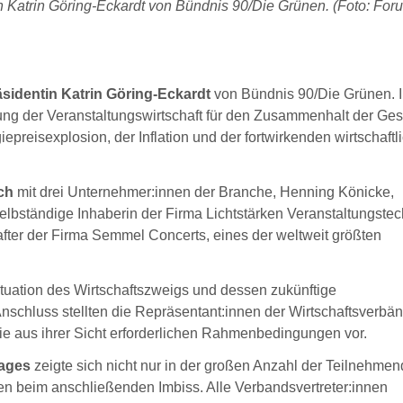
 Katrin Göring-Eckardt von Bündnis 90/Die Grünen. (Foto: For
sidentin Katrin Göring-Eckardt
von Bündnis 90/Die Grünen. In
ng der Veranstaltungswirtschaft für den Zusammenhalt der Gese
preisexplosion, der Inflation und der fortwirkenden wirtschaftl
ch
mit drei Unternehmer:innen der Branche, Henning Könicke,
bständige Inhaberin der Firma Lichtstärken Veranstaltungstec
ter der Firma Semmel Concerts, eines der weltweit größten
ituation des Wirtschaftszweigs und dessen zukünftige
nschluss stellten die Repräsentant:innen der Wirtschaftsverbä
ie aus ihrer Sicht erforderlichen Rahmenbedingungen vor.
tages
zeigte sich nicht nur in der großen Anzahl der Teilnehmen
 beim anschließenden Imbiss. Alle Verbandsvertreter:innen