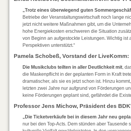
„Trotz eines überwiegend guten Sommergeschäf
Betriebe der Veranstaltungswirtschaft noch lange n
jetzt nicht weitere Maßnahmen gibt, um die Unterneh
hohe Energiekosten erschweren die Situation zusätz
von Beginn an aufgestockte Leistungen. Wichtig ist a
Perspektiven unterstützt.“
Pamela Schobeß, Vorstand der LiveKomm:
Die Musikclubs teilten in aller Deutlichkeit mit
, da
die Maskenpflicht in der geplanten Form in Kraft tre
dramatischer, als sie es jetzt schon ist. Hinzu kom
letzten zwei Jahre nur aufgrund von Förderungen 
keine Förderungen geplant sind, gefährdet die Exist
Professor Jens Michow, Präsident des BDK
„Die Ticketverkäufe bei in diesem Jahr neu gepl
nur bei den Top-Acts. Dem stünden aber Tausende sch
kulturelle Vielfalt gewährleisteten. In den vergange