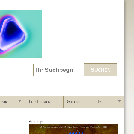
Search form
hnik
TopThemen
Galerie
Info
Anzeige