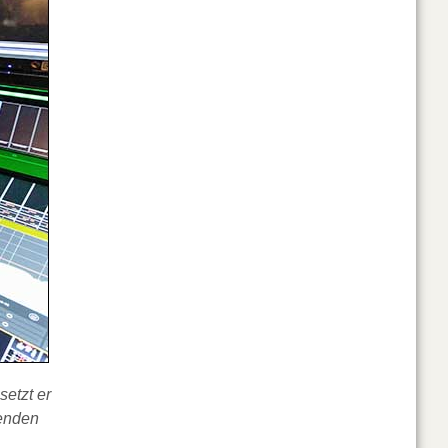
etzt er
senden