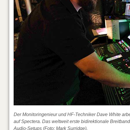
Der Monitoringenieur und HF-Techniker Dave White arbei
auf Spectera. Das weltweit erste bidirektionale Breitba
Audio-Setups (Foto: Mark Surridge).