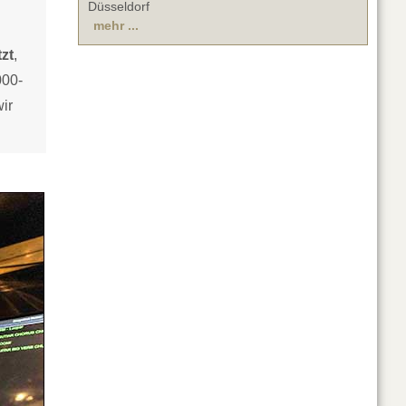
Düsseldorf
mehr ...
zt
,
000-
ir