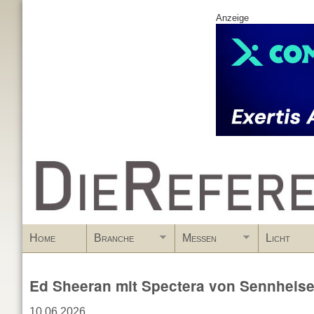
Anzeige
www.DieReferenz.de
Home
Branche
Messen
Licht
Ed Sheeran mit Spectera von Sennheise
10.06.2026