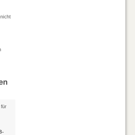
nicht
n
en
 für
B-