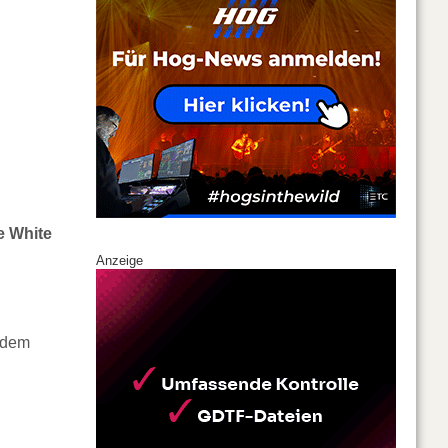
e White
Anzeige
f dem