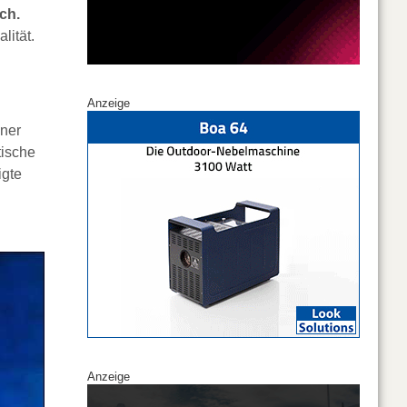
ch.
lität.
Anzeige
ner
tische
igte
Anzeige