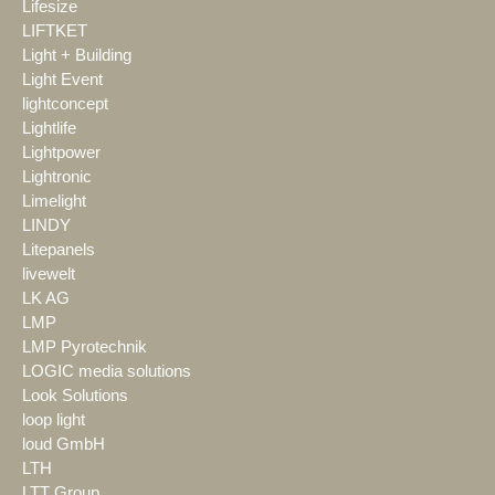
Lifesize
LIFTKET
Light + Building
Light Event
lightconcept
Lightlife
Lightpower
Lightronic
Limelight
LINDY
Litepanels
livewelt
LK AG
LMP
LMP Pyrotechnik
LOGIC media solutions
Look Solutions
loop light
loud GmbH
LTH
LTT Group