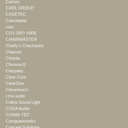
Cameo
CARL GROUP
CASETEC
Cassiopeia
cast
CGS DRY HIRE
CHAINMASTER
Charly's Checkpoint
Chauvet
Christie
Chroma-Q
Claypaky
Clear-Com
ClearOne
Clevertouch
cma audio
Cobra Sound Light
CODA Audio
COMM-TEC
Computerworks
Concept Solutions