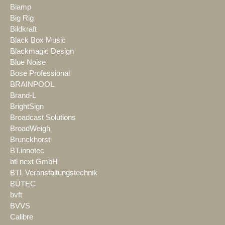
Biamp
Big Rig
Bildkraft
Black Box Music
Blackmagic Design
Blue Noise
Bose Professional
BRAINPOOL
Brand-L
BrightSign
Broadcast Solutions
BroadWeigh
Brunckhorst
BT.innotec
btl next GmbH
BTL Veranstaltungstechnik
BÜTEC
bvft
BVVS
Calibre