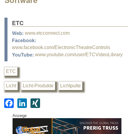
ETC
Web:
www.etcconnect.com
Facebook:
www.facebook.com/ElectronicTheatreControls
YouTube:
www.youtube.com/user/ETCVideoLibrary
ETC
Licht
Licht-Produkte
Lichtpulte
F
Li
XI
a
n
N
Anzeige
c
k
G
e
e