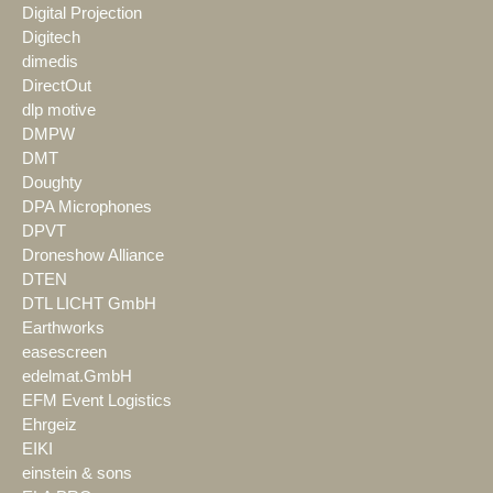
Digital Projection
Digitech
dimedis
DirectOut
dlp motive
DMPW
DMT
Doughty
DPA Microphones
DPVT
Droneshow Alliance
DTEN
DTL LICHT GmbH
Earthworks
easescreen
edelmat.GmbH
EFM Event Logistics
Ehrgeiz
EIKI
einstein & sons