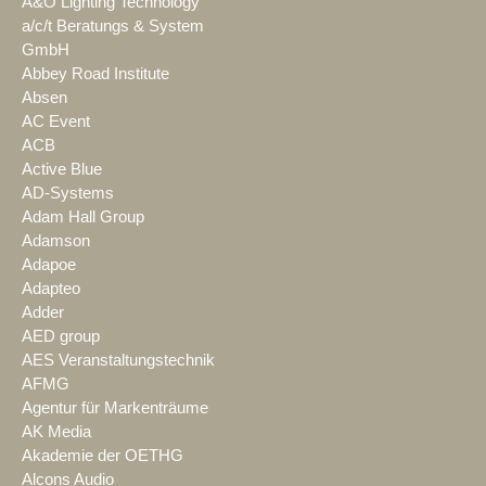
A&O Lighting Technology
a/c/t Beratungs & System
GmbH
Abbey Road Institute
Absen
AC Event
ACB
Active Blue
AD-Systems
Adam Hall Group
Adamson
Adapoe
Adapteo
Adder
AED group
AES Veranstaltungstechnik
AFMG
Agentur für Markenträume
AK Media
Akademie der OETHG
Alcons Audio