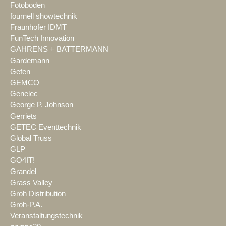
Fotoboden
fournell showtechnik
Fraunhofer IDMT
FunTech Innovation
GAHRENS + BATTERMANN
Gardemann
Gefen
GEMCO
Genelec
George P. Johnson
Gerriets
GETEC Eventtechnik
Global Truss
GLP
GO4IT!
Grandel
Grass Valley
Groh Distribution
Groh-P.A.
Veranstaltungstechnik