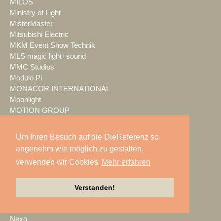
MILOS
Ministry of Light
MisterMaster
Mitsubishi Electric
MKM Event Show Technik
MLS magic light+sound
MMC Studios
Modulo Pi
MONACOR INTERNATIONAL
Moonlight
MOTION GROUP
Movecat
msm studio group
Um Ihren Besuch auf die DieReferenz so
Müller BBM
angenehm wie möglich zu gestalten,
music & light design
verwenden wir Cookies
Mehr erfahren
MUTEC
NEC Display Solutions
NEEC Audio
Verstanden!
Neumann&Müller
Neumann.Berlin
Nexo