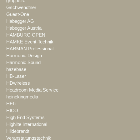
gruppe20
Gschwendtner
Guest-One
Habegger AG
Habegger Austria
HAMBURG OPEN
HAMKE Event-Technik
HARMAN Professional
Harmonic Design
Harmonic Sound
hazebase
HB-Laser
HDwireless
Headroom Media Service
heinekingmedia
HELi
HICO
High End Systems
Highlite International
Hildebrandt
Veranstaltungstechnik