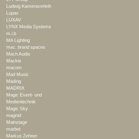
Ludwig Kameraverleih
Lupax
LUXAV
LYNX Media Systems
m.i.b
MA Lighting
mac. brand spaces
Mach Audio
Mackie
macom
Mad Music
Mäding
MADRIX
Magic Event- und
Medientechnik
Magic Sky
magnid
Mainstage
marbet
Markus Zehner