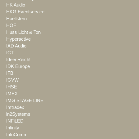
HK Audio
HKG Eventservice
Hoellstern
HOF
Huss Licht & Ton
Hyperactive
IAD Audio
ICT
IdeenReich!
IDK Europe
IFB
IGVW
IHSE
IMEX
IMG STAGE LINE
Imtradex
in2Systems
INFiLED
Infinity
InfoComm