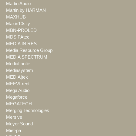
Martin Audio
Martin by HARMAN
MAXHUB
Maxin10sity
MBN-PROLED
MDS PAtec
MEDIA IN RES
Media Resource Group
MEDIA SPECTRUM
MediaLantic
Mediasystem
MEDIA|tek
MEEVI-rent
Mega Audio
Megaforce
MEGATECH
Merging Technologies
Mersive
Meyer Sound
Miet-pa