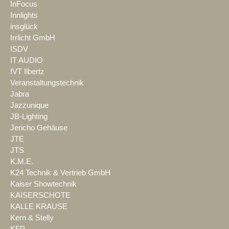
InFocus
Innlights
insglück
Irrlicht GmbH
ISDV
IT AUDIO
IVT Ilbertz
Veranstaltungstechnik
Jabra
Jazzunique
JB-Lighting
Jericho Gehäuse
JTE
JTS
K.M.E.
K24 Technik & Vertrieb GmbH
Kaiser Showtechnik
KAISERSCHOTE
KALLE KRAUSE
Kern & Stelly
KFP