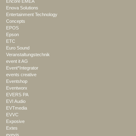
Encore EMEA
Enova Solutions
Entertainment Technology
Concepts
EPOS
Epson
ETC
Euro Sound
Veranstaltungstechnik
event it AG
Event*Integrator
events creative
Eventshop
Eventworx
EVERS PA
EVI Audio
EVTmedia
EVVC
Exposive
Extes
eyevis