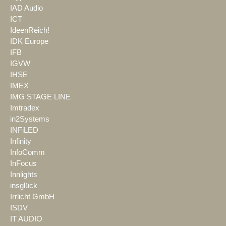
IAD Audio
ICT
IdeenReich!
IDK Europe
IFB
IGVW
IHSE
IMEX
IMG STAGE LINE
Imtradex
in2Systems
INFiLED
Infinity
InfoComm
InFocus
Innlights
insglück
Irrlicht GmbH
ISDV
IT AUDIO