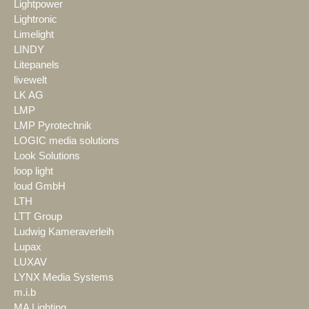
Lightpower
Lightronic
Limelight
LINDY
Litepanels
livewelt
LK AG
LMP
LMP Pyrotechnik
LOGIC media solutions
Look Solutions
loop light
loud GmbH
LTH
LTT Group
Ludwig Kameraverleih
Lupax
LUXAV
LYNX Media Systems
m.i.b
MA Lighting