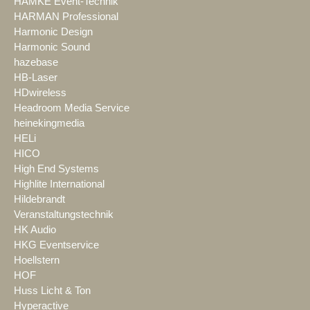
HAMKE Event-Technik
HARMAN Professional
Harmonic Design
Harmonic Sound
hazebase
HB-Laser
HDwireless
Headroom Media Service
heinekingmedia
HELi
HICO
High End Systems
Highlite International
Hildebrandt
Veranstaltungstechnik
HK Audio
HKG Eventservice
Hoellstern
HOF
Huss Licht & Ton
Hyperactive