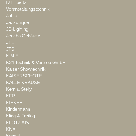
IVT Ilbertz
Veranstaltungstechnik
Jabra
Jazzunique
JB-Lighting
Jericho Gehäuse
JTE
JTS
K.M.E.
K24 Technik & Vertrieb GmbH
Kaiser Showtechnik
KAISERSCHOTE
KALLE KRAUSE
Kern & Stelly
KFP
KIEKER
Kindermann
Kling & Freitag
KLOTZ AIS
KNX
Kobold