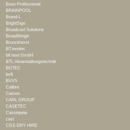
Bose Professional
BRAINPOOL
Brand-L
BrightSign
Broadcast Solutions
BroadWeigh
Brunckhorst
BT.innotec
btl next GmbH
BTL Veranstaltungstechnik
BÜTEC
bvft
BVVS
Calibre
Cameo
CARL GROUP
CASETEC
Cassiopeia
cast
CGS DRY HIRE