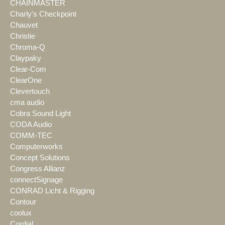
CHAINMASTER
Charly's Checkpoint
Chauvet
Christie
Chroma-Q
Claypaky
Clear-Com
ClearOne
Clevertouch
cma audio
Cobra Sound Light
CODA Audio
COMM-TEC
Computerworks
Concept Solutions
Congress Allianz
connectSignage
CONRAD Licht & Rigging
Contour
coolux
Cordial