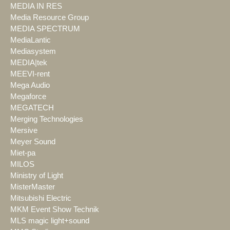
MEDIA IN RES
Media Resource Group
MEDIA SPECTRUM
MediaLantic
Mediasystem
MEDIA|tek
MEEVI-rent
Mega Audio
Megaforce
MEGATECH
Merging Technologies
Mersive
Meyer Sound
Miet-pa
MILOS
Ministry of Light
MisterMaster
Mitsubishi Electric
MKM Event Show Technik
MLS magic light+sound