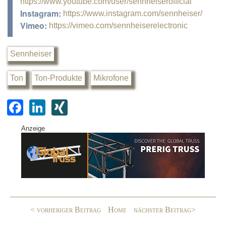
https://www.youtube.com/user/sennheiserofficial
Instagram:
https://www.instagram.com/sennheiser/
Vimeo:
https://vimeo.com/sennheiserelectronic
Sennheiser
Ton
Ton-Produkte
Mikrofone
F
Li
XI
a
n
N
Anzeige
c
k
G
e
e
b
dI
o
n
o
< vorheriger Beitrag
Home
nächster Beitrag>
k