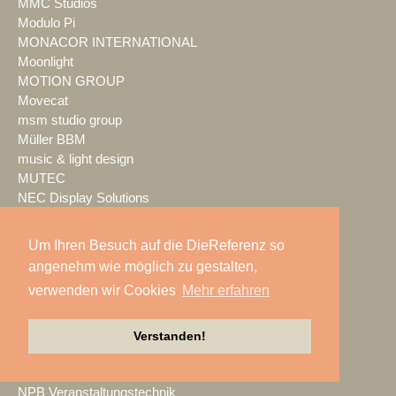
MMC Studios
Modulo Pi
MONACOR INTERNATIONAL
Moonlight
MOTION GROUP
Movecat
msm studio group
Müller BBM
music & light design
MUTEC
NEC Display Solutions
NEEC Audio
Neumann&Müller
Um Ihren Besuch auf die DieReferenz so
Neumann.Berlin
angenehm wie möglich zu gestalten,
Nexo
verwenden wir Cookies
Mehr erfahren
NicLen
NIEMEIER Event Tools
NIYU.productions
Verstanden!
nobeo
Nocturne Drones GmbH
NPB Veranstaltungstechnik