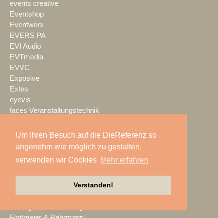
events creative
Eventshop
Eventworx
EVERS PA
EVI Audio
EVTmedia
EVVC
Exposive
Extes
eyevis
faces Veranstaltungstechnik
Fachwerk
Faital Pro
Um Ihren Besuch auf die DieReferenz so
FAMAB
angenehm wie möglich zu gestalten,
Feiner Lichttechnik
verwenden wir Cookies
Mehr erfahren
Ferrofish
FILMTEC
Verstanden!
Fischer
Fischer Amps
flashlight Veranstaltungstechnik
Flottmeier & Rehrmann