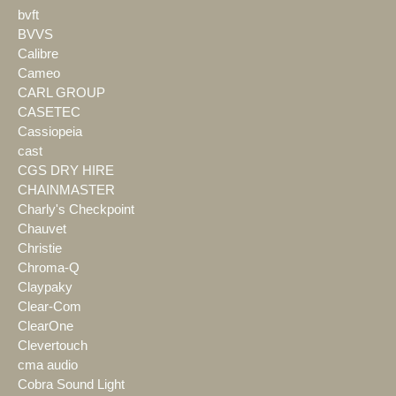
bvft
BVVS
Calibre
Cameo
CARL GROUP
CASETEC
Cassiopeia
cast
CGS DRY HIRE
CHAINMASTER
Charly's Checkpoint
Chauvet
Christie
Chroma-Q
Claypaky
Clear-Com
ClearOne
Clevertouch
cma audio
Cobra Sound Light