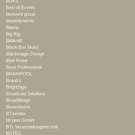
BDKV
Best of Events
bestvent group
beyerdynamic
Biamp
Big Rig
Bildkraft
Black Box Music
Blackmagic Design
Blue Noise
Bose Professional
BRAINPOOL
Brand-L
BrightSign
Broadcast Solutions
BroadWeigh
Brunckhorst
BT.innotec
btl next GmbH
BTL Veranstaltungstechnik
BÜTEC