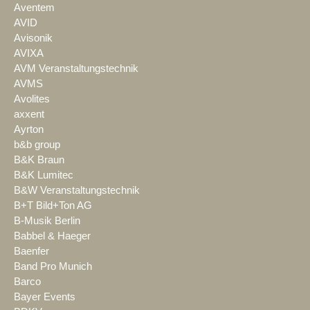
Aventem
AVID
Avisonik
AVIXA
AVM Veranstaltungstechnik
AVMS
Avolites
axxent
Ayrton
b&b group
B&K Braun
B&K Lumitec
B&W Veranstaltungstechnik
B+T Bild+Ton AG
B-Musik Berlin
Babbel & Haeger
Baenfer
Band Pro Munich
Barco
Bayer Events