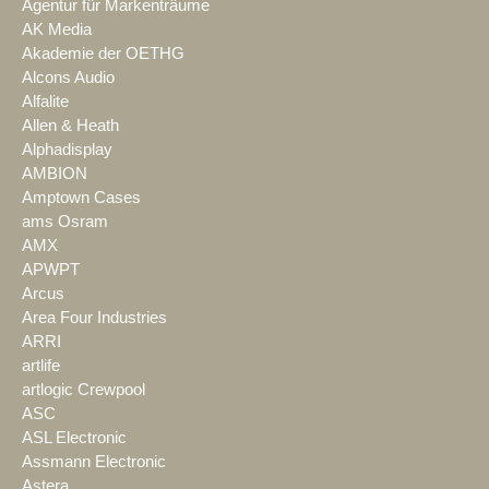
Agentur für Markenträume
AK Media
Akademie der OETHG
Alcons Audio
Alfalite
Allen & Heath
Alphadisplay
AMBION
Amptown Cases
ams Osram
AMX
APWPT
Arcus
Area Four Industries
ARRI
artlife
artlogic Crewpool
ASC
ASL Electronic
Assmann Electronic
Astera