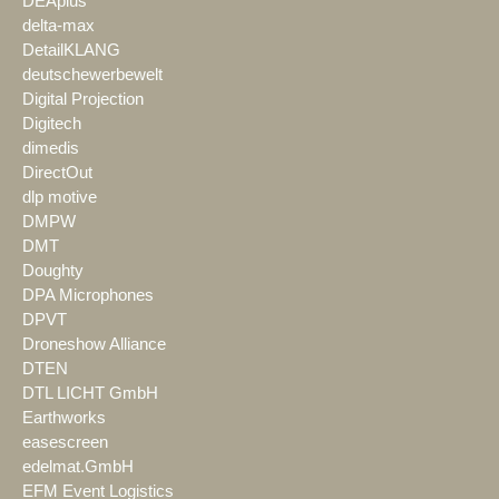
DEAplus
delta-max
DetailKLANG
deutschewerbewelt
Digital Projection
Digitech
dimedis
DirectOut
dlp motive
DMPW
DMT
Doughty
DPA Microphones
DPVT
Droneshow Alliance
DTEN
DTL LICHT GmbH
Earthworks
easescreen
edelmat.GmbH
EFM Event Logistics