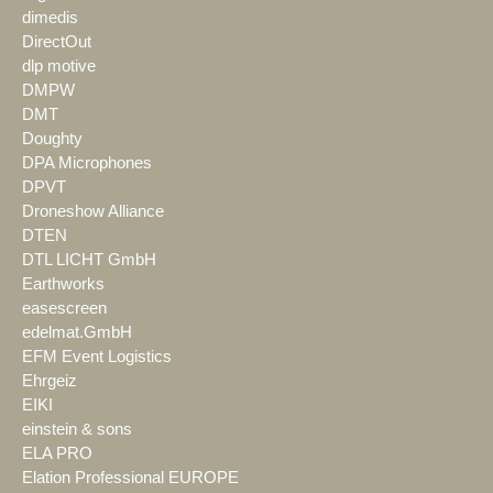
dimedis
DirectOut
dlp motive
DMPW
DMT
Doughty
DPA Microphones
DPVT
Droneshow Alliance
DTEN
DTL LICHT GmbH
Earthworks
easescreen
edelmat.GmbH
EFM Event Logistics
Ehrgeiz
EIKI
einstein & sons
ELA PRO
Elation Professional EUROPE