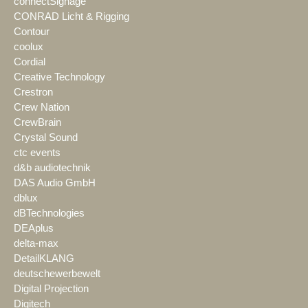
connectSignage
CONRAD Licht & Rigging
Contour
coolux
Cordial
Creative Technology
Crestron
Crew Nation
CrewBrain
Crystal Sound
ctc events
d&b audiotechnik
DAS Audio GmbH
dblux
dBTechnologies
DEAplus
delta-max
DetailKLANG
deutschewerbewelt
Digital Projection
Digitech