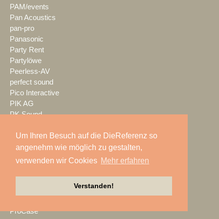
PAM/events
Pan Acoustics
pan-pro
Panasonic
Party Rent
Partylöwe
Peerless-AV
perfect sound
Pico Interactive
PIK AG
PK Sound
PlexusAV
Um Ihren Besuch auf die DieReferenz so
Point Source Audio
POOLgroup
angenehm wie möglich zu gestalten,
PowerLightsAugsburg
verwenden wir Cookies
Mehr erfahren
preworks
PRG
Verstanden!
Pro Audio-Technik
ProAudio Technology
ProCase