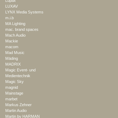
Lupax
LUXAV
LYNX Media Systems
m.i.b
MA Lighting
mac. brand spaces
Mach Audio
Mackie
macom
Mad Music
Mäding
MADRIX
Magic Event- und
Medientechnik
Magic Sky
magnid
Mainstage
marbet
Markus Zehner
Martin Audio
Martin by HARMAN