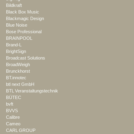
Bildkraft
Black Box Music
Blackmagic Design
Blue Noise
Bose Professional
BRAINPOOL
Brand-L
BrightSign
Broadcast Solutions
BroadWeigh
Brunckhorst
BT.innotec
btl next GmbH
BTL Veranstaltungstechnik
BÜTEC
bvft
BVVS
Calibre
Cameo
CARL GROUP