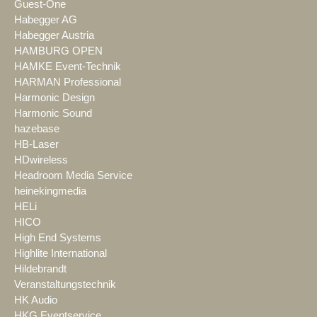
Guest-One
Habegger AG
Habegger Austria
HAMBURG OPEN
HAMKE Event-Technik
HARMAN Professional
Harmonic Design
Harmonic Sound
hazebase
HB-Laser
HDwireless
Headroom Media Service
heinekingmedia
HELi
HICO
High End Systems
Highlite International
Hildebrandt
Veranstaltungstechnik
HK Audio
HKG Eventservice