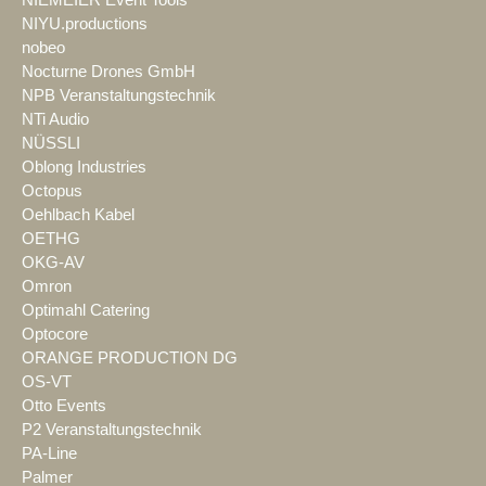
NIEMEIER Event Tools
NIYU.productions
nobeo
Nocturne Drones GmbH
NPB Veranstaltungstechnik
NTi Audio
NÜSSLI
Oblong Industries
Octopus
Oehlbach Kabel
OETHG
OKG-AV
Omron
Optimahl Catering
Optocore
ORANGE PRODUCTION DG
OS-VT
Otto Events
P2 Veranstaltungstechnik
PA-Line
Palmer