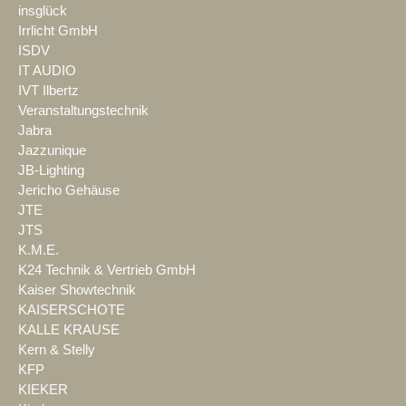
insglück
Irrlicht GmbH
ISDV
IT AUDIO
IVT Ilbertz
Veranstaltungstechnik
Jabra
Jazzunique
JB-Lighting
Jericho Gehäuse
JTE
JTS
K.M.E.
K24 Technik & Vertrieb GmbH
Kaiser Showtechnik
KAISERSCHOTE
KALLE KRAUSE
Kern & Stelly
KFP
KIEKER