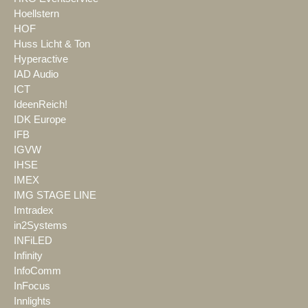
Hoellstern
HOF
Huss Licht & Ton
Hyperactive
IAD Audio
ICT
IdeenReich!
IDK Europe
IFB
IGVW
IHSE
IMEX
IMG STAGE LINE
Imtradex
in2Systems
INFiLED
Infinity
InfoComm
InFocus
Innlights