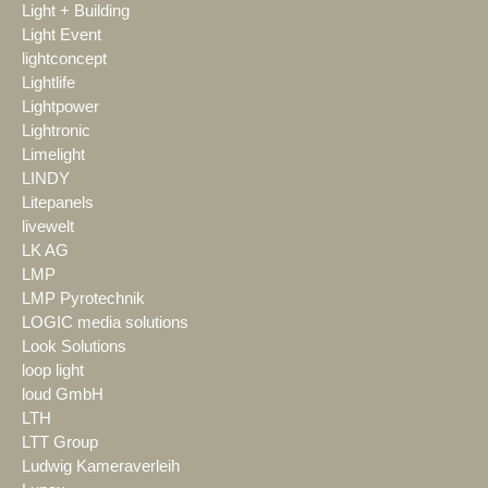
Light + Building
Light Event
lightconcept
Lightlife
Lightpower
Lightronic
Limelight
LINDY
Litepanels
livewelt
LK AG
LMP
LMP Pyrotechnik
LOGIC media solutions
Look Solutions
loop light
loud GmbH
LTH
LTT Group
Ludwig Kameraverleih