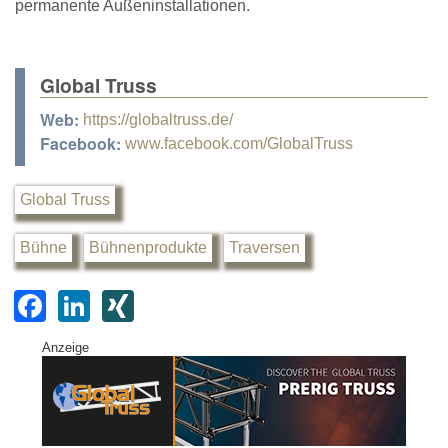
permanente Außeninstallationen.
Global Truss
Web:
https://globaltruss.de/
Facebook:
www.facebook.com/GlobalTruss
Global Truss
Bühne
Bühnenprodukte
Traversen
F
Li
XI
a
n
N
Anzeige
c
k
G
e
e
b
dI