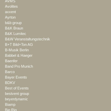
AVMS
Avolites
axxent
Ayrton
b&b group
B&K Braun
B&K Lumitec
B&W Veranstaltungstechnik
B+T Bild+Ton AG
B-Musik Berlin
Babbel & Haeger
Baenfer
Band Pro Munich
Barco
Bayer Events
BDKV
Best of Events
bestvent group
beyerdynamic
Biamp
Big Rig