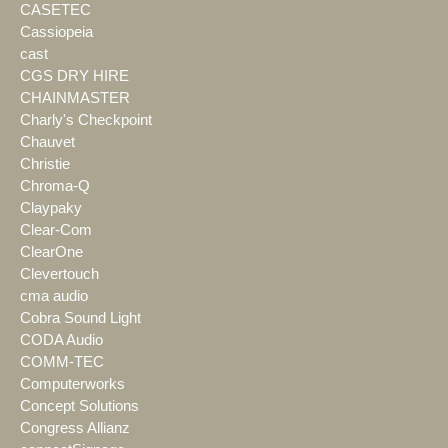
CASETEC
Cassiopeia
cast
CGS DRY HIRE
CHAINMASTER
Charly's Checkpoint
Chauvet
Christie
Chroma-Q
Claypaky
Clear-Com
ClearOne
Clevertouch
cma audio
Cobra Sound Light
CODA Audio
COMM-TEC
Computerworks
Concept Solutions
Congress Allianz