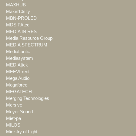
MAXHUB
Maxin10sity
MBN-PROLED
MDS PAtec
MEDIA IN RES
Media Resource Group
MEDIA SPECTRUM
MediaLantic
Mediasystem
MEDIA|tek
MEEVI-rent
Mega Audio
Megaforce
MEGATECH
Merging Technologies
Mersive
Meyer Sound
Miet-pa
MILOS
Ministry of Light