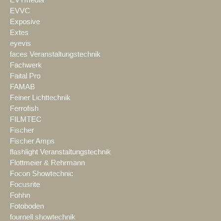
EVTmedia
EVVC
Exposive
Extes
eyevis
faces Veranstaltungstechnik
Fachwerk
Faital Pro
FAMAB
Feiner Lichttechnik
Ferrofish
FILMTEC
Fischer
Fischer Amps
flashlight Veranstaltungstechnik
Flottmeier & Rehrmann
Focon Showtechnic
Focusrite
Fohhn
Fotoboden
fournell showtechnik