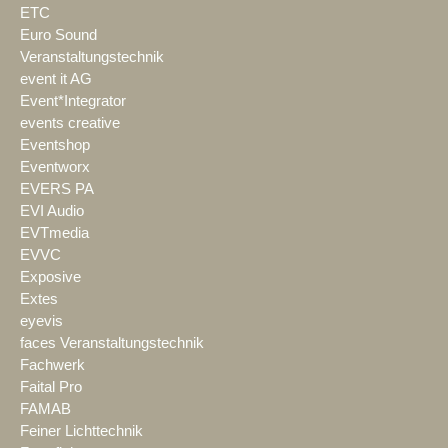
ETC
Euro Sound
Veranstaltungstechnik
event it AG
Event*Integrator
events creative
Eventshop
Eventworx
EVERS PA
EVI Audio
EVTmedia
EVVC
Exposive
Extes
eyevis
faces Veranstaltungstechnik
Fachwerk
Faital Pro
FAMAB
Feiner Lichttechnik