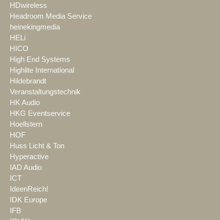
HDwireless
Headroom Media Service
heinekingmedia
HELi
HICO
High End Systems
Highlite International
Hildebrandt
Veranstaltungstechnik
HK Audio
HKG Eventservice
Hoellstern
HOF
Huss Licht & Ton
Hyperactive
IAD Audio
ICT
IdeenReich!
IDK Europe
IFB