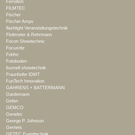
Ferrofish
FILMTEC
Fischer
Fischer Amps
flashlight Veranstaltungstechnik
Flottmeier & Rehrmann
Focon Showtechnic
Focusrite
Fohhn
Fotoboden
fournell showtechnik
Fraunhofer IDMT
FunTech Innovation
GAHRENS + BATTERMANN
Gardemann
Gefen
GEMCO
Genelec
George P. Johnson
Gerriets
GETEC Eventtechnik