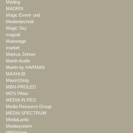
Mäding
MADRIX
Magic Event- und
Medientechnik
Magic Sky
magnid
Mainstage
marbet
Markus Zehner
Martin Audio
Martin by HARMAN
MAXHUB
Maxin10sity
MBN-PROLED
MDS PAtec
MEDIA IN RES
Media Resource Group
MEDIA SPECTRUM
MediaLantic
Mediasystem
MEDIA|tek