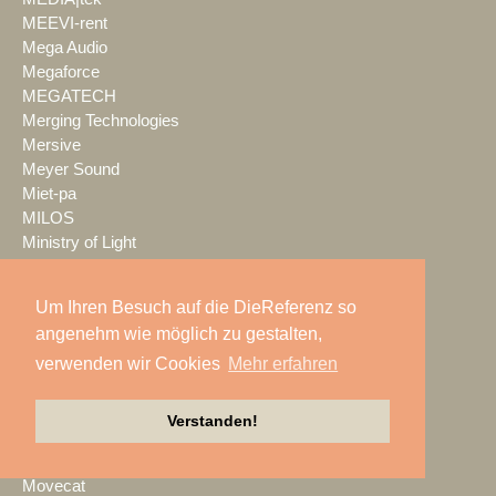
MEEVI-rent
Mega Audio
Megaforce
MEGATECH
Merging Technologies
Mersive
Meyer Sound
Miet-pa
MILOS
Ministry of Light
MisterMaster
Mitsubishi Electric
Um Ihren Besuch auf die DieReferenz so
MKM Event Show Technik
angenehm wie möglich zu gestalten,
MLS magic light+sound
verwenden wir Cookies
Mehr erfahren
MMC Studios
Modulo Pi
MONACOR INTERNATIONAL
Verstanden!
Moonlight
MOTION GROUP
Movecat