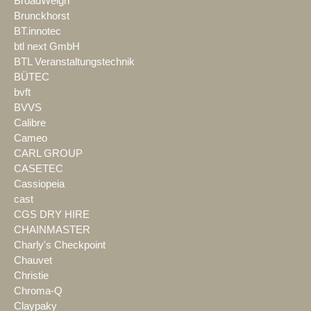
BroadWeigh
Brunckhorst
BT.innotec
btl next GmbH
BTL Veranstaltungstechnik
BÜTEC
bvft
BVVS
Calibre
Cameo
CARL GROUP
CASETEC
Cassiopeia
cast
CGS DRY HIRE
CHAINMASTER
Charly's Checkpoint
Chauvet
Christie
Chroma-Q
Claypaky