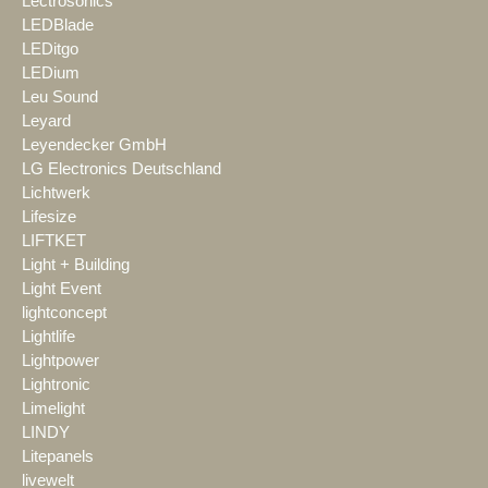
Lectrosonics
LEDBlade
LEDitgo
LEDium
Leu Sound
Leyard
Leyendecker GmbH
LG Electronics Deutschland
Lichtwerk
Lifesize
LIFTKET
Light + Building
Light Event
lightconcept
Lightlife
Lightpower
Lightronic
Limelight
LINDY
Litepanels
livewelt