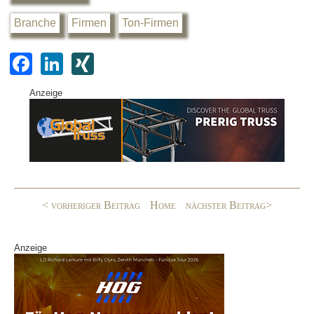
Branche
Firmen
Ton-Firmen
F
Li
XI
a
n
N
Anzeige
c
k
G
e
e
b
dI
o
n
o
< vorheriger Beitrag
Home
nächster Beitrag>
k
Anzeige