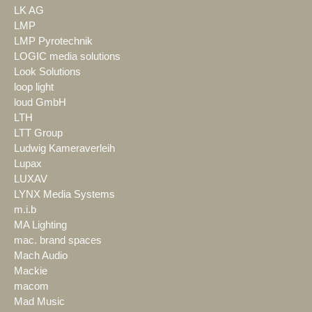
LK AG
LMP
LMP Pyrotechnik
LOGIC media solutions
Look Solutions
loop light
loud GmbH
LTH
LTT Group
Ludwig Kameraverleih
Lupax
LUXAV
LYNX Media Systems
m.i.b
MA Lighting
mac. brand spaces
Mach Audio
Mackie
macom
Mad Music