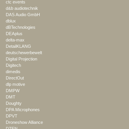
ctc events
d&b audiotechnik
DAS Audio GmbH
dblux
dBTechnologies
DEAplus
delta-max
DetailKLANG
deutschewerbewelt
Digital Projection
Digitech
dimedis
DirectOut
dlp motive
DMPW
DMT
Doughty
DPA Microphones
DPVT
Droneshow Alliance
DTEN