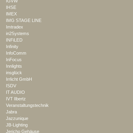
IGVW
IHSE
IMEX
IMG STAGE LINE
Imtradex
in2Systems
INFiLED
Infinity
InfoComm
InFocus
Innlights
insglück
Irrlicht GmbH
ISDV
IT AUDIO
IVT Ilbertz
Veranstaltungstechnik
Jabra
Jazzunique
JB-Lighting
Jericho Gehäuse