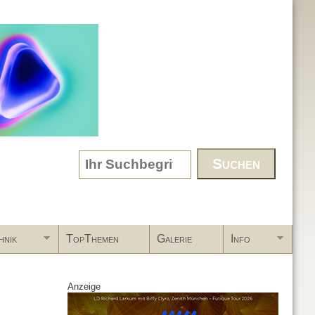
Search form
hnik
TopThemen
Galerie
Info
Anzeige