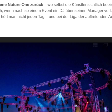
gene Nature One zurück
– wo selbst die Künstler sichtlich beei
ich, wenn nach so einem Event ein DJ über seinen Manager verl
 hört man nicht jeden Tag – und bei der Liga der auftretenden Ac