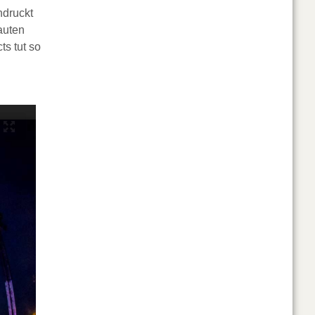
ndruckt
auten
ts tut so