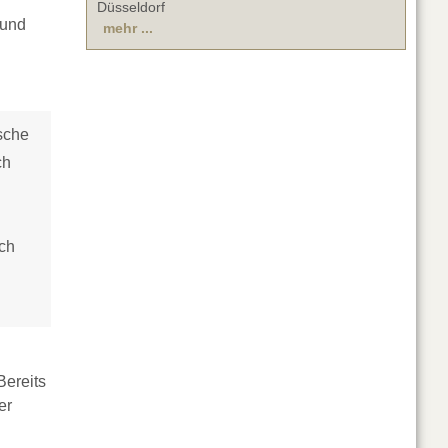
Düsseldorf
 und
mehr ...
sche
ch
ich
 Bereits
er