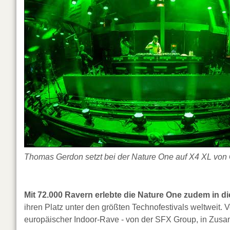
Thomas Gerdon setzt bei der Nature One auf X4 XL von
Mit 72.000 Ravern erlebte die Nature One zudem in 
ihren Platz unter den größten Technofestivals weltweit. 
europäischer Indoor-Rave - von der SFX Group, in Zusa