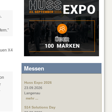
.
ern."
euen X4
Messen
don
Huss Expo 2026
r
23.09.2026
r
Langenau
mehr ...
S14 Solutions Day