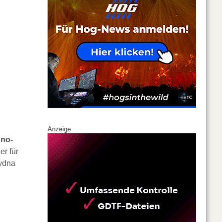
Anzeige
hno-
er für
Pydna