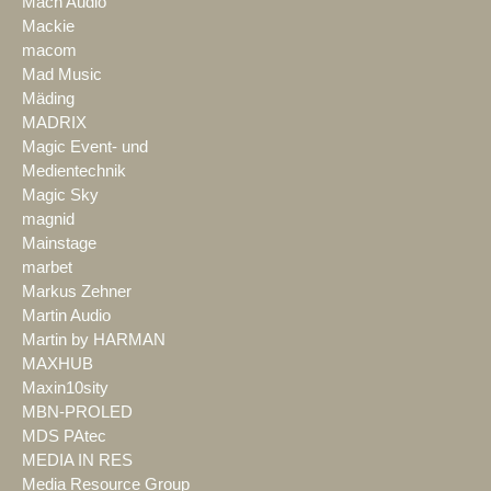
Mach Audio
Mackie
macom
Mad Music
Mäding
MADRIX
Magic Event- und
Medientechnik
Magic Sky
magnid
Mainstage
marbet
Markus Zehner
Martin Audio
Martin by HARMAN
MAXHUB
Maxin10sity
MBN-PROLED
MDS PAtec
MEDIA IN RES
Media Resource Group