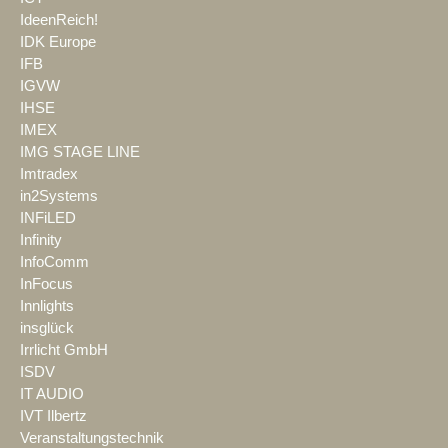
IdeenReich!
IDK Europe
IFB
IGVW
IHSE
IMEX
IMG STAGE LINE
Imtradex
in2Systems
INFiLED
Infinity
InfoComm
InFocus
Innlights
insglück
Irrlicht GmbH
ISDV
IT AUDIO
IVT Ilbertz
Veranstaltungstechnik