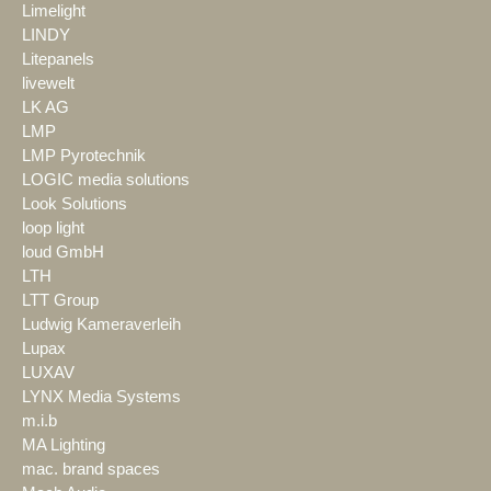
Limelight
LINDY
Litepanels
livewelt
LK AG
LMP
LMP Pyrotechnik
LOGIC media solutions
Look Solutions
loop light
loud GmbH
LTH
LTT Group
Ludwig Kameraverleih
Lupax
LUXAV
LYNX Media Systems
m.i.b
MA Lighting
mac. brand spaces