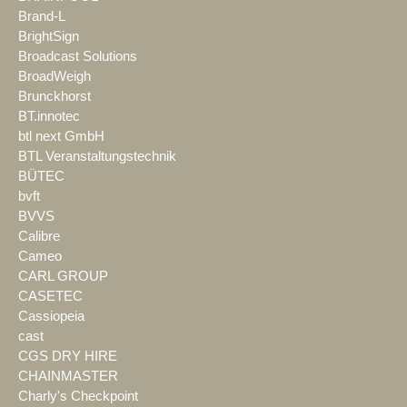
Brand-L
BrightSign
Broadcast Solutions
BroadWeigh
Brunckhorst
BT.innotec
btl next GmbH
BTL Veranstaltungstechnik
BÜTEC
bvft
BVVS
Calibre
Cameo
CARL GROUP
CASETEC
Cassiopeia
cast
CGS DRY HIRE
CHAINMASTER
Charly's Checkpoint