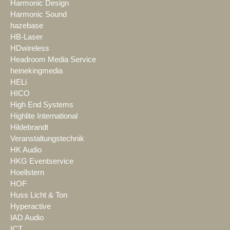
Harmonic Design
Harmonic Sound
hazebase
HB-Laser
HDwireless
Headroom Media Service
heinekingmedia
HELi
HICO
High End Systems
Highlite International
Hildebrandt
Veranstaltungstechnik
HK Audio
HKG Eventservice
Hoellstern
HOF
Huss Licht & Ton
Hyperactive
IAD Audio
ICT