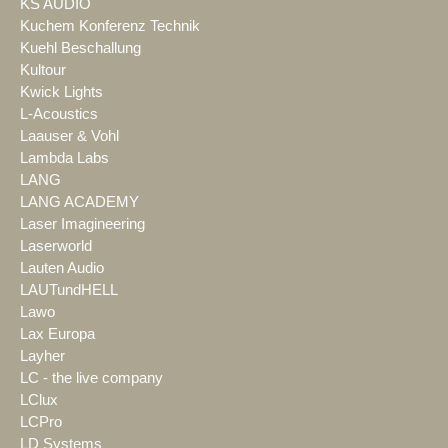
KS AUDIO
Kuchem Konferenz Technik
Kuehl Beschallung
Kultour
Kwick Lights
L-Acoustics
Laauser & Vohl
Lambda Labs
LANG
LANG ACADEMY
Laser Imagineering
Laserworld
Lauten Audio
LAUTundHELL
Lawo
Lax Europa
Layher
LC - the live company
LClux
LCPro
LD Systems