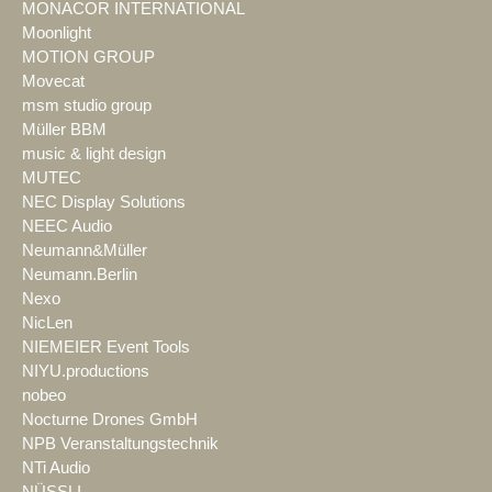
MONACOR INTERNATIONAL
Moonlight
MOTION GROUP
Movecat
msm studio group
Müller BBM
music & light design
MUTEC
NEC Display Solutions
NEEC Audio
Neumann&Müller
Neumann.Berlin
Nexo
NicLen
NIEMEIER Event Tools
NIYU.productions
nobeo
Nocturne Drones GmbH
NPB Veranstaltungstechnik
NTi Audio
NÜSSLI