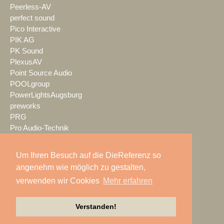
Peerless-AV
perfect sound
Pico Interactive
PIK AG
PK Sound
PlexusAV
Point Source Audio
POOLgroup
PowerLightsAugsburg
preworks
PRG
Pro Audio-Technik
ProAudio Technology
ProCase
Um Ihren Besuch auf die DieReferenz so
Prolight + Sound Frankfurt
angenehm wie möglich zu gestalten,
Prolights
verwenden wir Cookies
Mehr erfahren
Prolyte
Promethean
Proske
Verstanden!
Protones