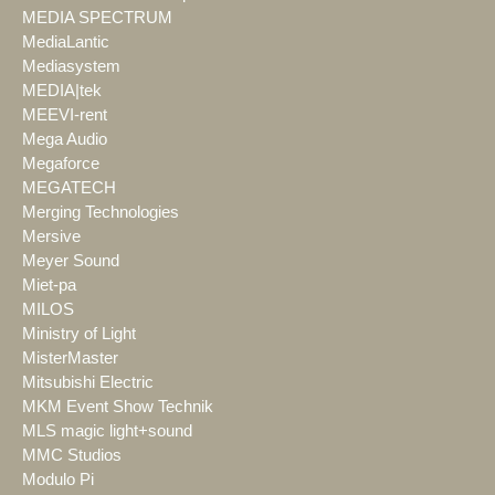
MEDIA SPECTRUM
MediaLantic
Mediasystem
MEDIA|tek
MEEVI-rent
Mega Audio
Megaforce
MEGATECH
Merging Technologies
Mersive
Meyer Sound
Miet-pa
MILOS
Ministry of Light
MisterMaster
Mitsubishi Electric
MKM Event Show Technik
MLS magic light+sound
MMC Studios
Modulo Pi