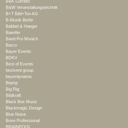
B&K Lumitec
B&W Veranstaltungstechnik
B+T Bild+Ton AG
B-Musik Berlin
Babbel & Haeger
Baenfer
Band Pro Munich
Barco
Bayer Events
BDKV
Best of Events
bestvent group
beyerdynamic
Biamp
Big Rig
Bildkraft
Black Box Music
Blackmagic Design
Blue Noise
Bose Professional
BRAINPOOL