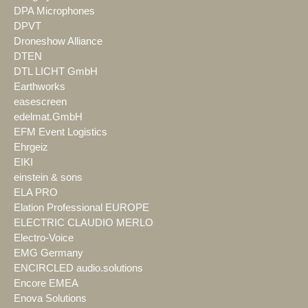
DPA Microphones
DPVT
Droneshow Alliance
DTEN
DTL LICHT GmbH
Earthworks
easescreen
edelmat.GmbH
EFM Event Logistics
Ehrgeiz
EIKI
einstein & sons
ELA PRO
Elation Professional EUROPE
ELECTRIC CLAUDIO MERLO
Electro-Voice
EMG Germany
ENCIRCLED audio.solutions
Encore EMEA
Enova Solutions