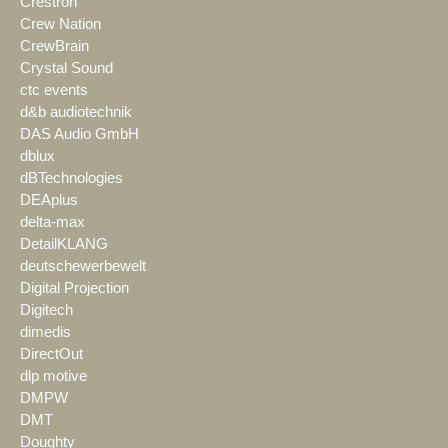
Crestron
Crew Nation
CrewBrain
Crystal Sound
ctc events
d&b audiotechnik
DAS Audio GmbH
dblux
dBTechnologies
DEAplus
delta-max
DetailKLANG
deutschewerbewelt
Digital Projection
Digitech
dimedis
DirectOut
dlp motive
DMPW
DMT
Doughty