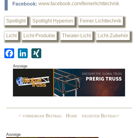
Facebook:
www.facebook.com/feinerlichttechnik
Spotlight
Spotlight Hyperion
Feiner Lichttechnik
Licht
Licht-Produkte
Theater-Licht
Licht-Zubehör
F
Li
XI
a
n
N
Anzeige
c
k
G
e
e
b
dI
o
n
o
< vorheriger Beitrag
Home
nächster Beitrag>
k
Anzeige