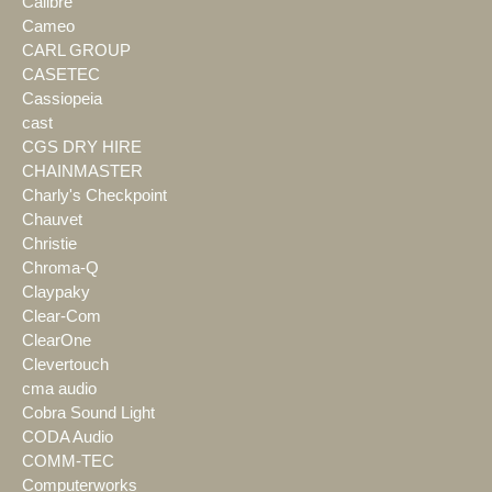
Calibre
Cameo
CARL GROUP
CASETEC
Cassiopeia
cast
CGS DRY HIRE
CHAINMASTER
Charly's Checkpoint
Chauvet
Christie
Chroma-Q
Claypaky
Clear-Com
ClearOne
Clevertouch
cma audio
Cobra Sound Light
CODA Audio
COMM-TEC
Computerworks