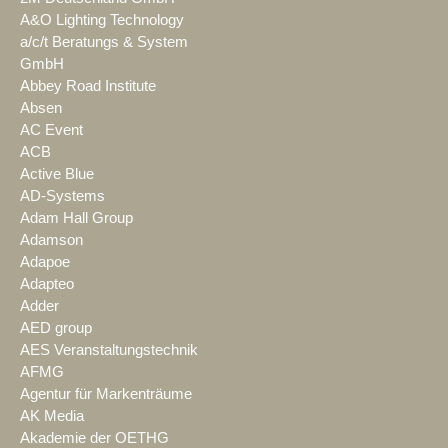
A&O Lighting Technology
a/c/t Beratungs & System
GmbH
Abbey Road Institute
Absen
AC Event
ACB
Active Blue
AD-Systems
Adam Hall Group
Adamson
Adapoe
Adapteo
Adder
AED group
AES Veranstaltungstechnik
AFMG
Agentur für Markenträume
AK Media
Akademie der OETHG