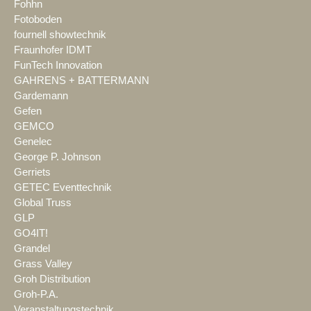
Fohhn
Fotoboden
fournell showtechnik
Fraunhofer IDMT
FunTech Innovation
GAHRENS + BATTERMANN
Gardemann
Gefen
GEMCO
Genelec
George P. Johnson
Gerriets
GETEC Eventtechnik
Global Truss
GLP
GO4IT!
Grandel
Grass Valley
Groh Distribution
Groh-P.A.
Veranstaltungstechnik