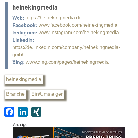
heinekingmedia
Web:
https://heinekingmedia.de
Facebook:
www.facebook.com/heinekingmedia
Instagram:
www.instagram.com/heinekingmedia
LinkedIn:
https://de.linkedin.com/company/heinekingmedia-
gmbh
Xing:
www.xing.com/pages/heinekingmedia
heinekingmedia
Branche
Ein/Umsteiger
F
Li
XI
a
n
N
Anzeige
c
k
G