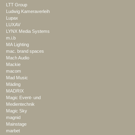
LTT Group
Ludwig Kameraverleih
Lupax
LUXAV
LYNX Media Systems
m.i.b
MA Lighting
mac. brand spaces
Mach Audio
Mackie
macom
Mad Music
Mäding
MADRIX
Magic Event- und
Medientechnik
Magic Sky
magnid
Mainstage
marbet