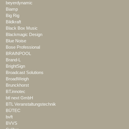
beyerdynamic
Biamp
Big Rig
Bildkraft
Black Box Music
Blackmagic Design
Blue Noise
Bose Professional
BRAINPOOL
Brand-L
BrightSign
Broadcast Solutions
BroadWeigh
Brunckhorst
BT.innotec
btl next GmbH
BTL Veranstaltungstechnik
BÜTEC
bvft
BVVS