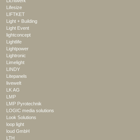
Lichtwerk
Lifesize
LIFTKET
Light + Building
Light Event
lightconcept
Lightlife
Lightpower
Lightronic
Limelight
LINDY
Litepanels
livewelt
LK AG
LMP
LMP Pyrotechnik
LOGIC media solutions
Look Solutions
loop light
loud GmbH
LTH