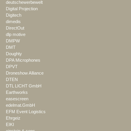
deutschewerbewelt
Digital Projection
Digitech
dimedis
DirectOut
dlp motive
DMPW
DMT
Doughty
DPA Microphones
DPVT
Droneshow Alliance
DTEN
DTL LICHT GmbH
Earthworks
easescreen
edelmat.GmbH
EFM Event Logistics
Ehrgeiz
EIKI
einstein & sons