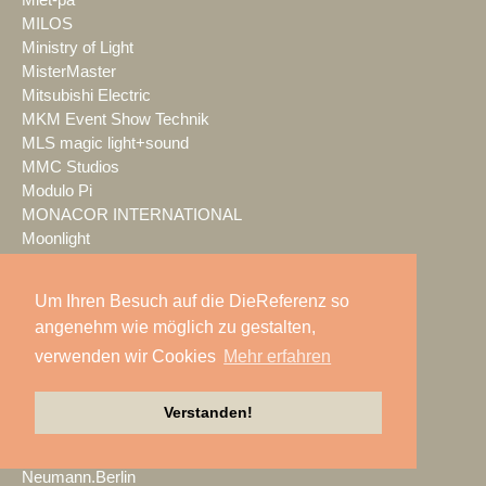
MILOS
Ministry of Light
MisterMaster
Mitsubishi Electric
MKM Event Show Technik
MLS magic light+sound
MMC Studios
Modulo Pi
MONACOR INTERNATIONAL
Moonlight
MOTION GROUP
Movecat
Um Ihren Besuch auf die DieReferenz so
msm studio group
angenehm wie möglich zu gestalten,
Müller BBM
verwenden wir Cookies
Mehr erfahren
music & light design
MUTEC
NEC Display Solutions
Verstanden!
NEEC Audio
Neumann&Müller
Neumann.Berlin