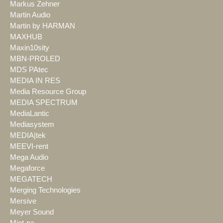
Markus Zehner
Martin Audio
Martin by HARMAN
MAXHUB
Maxin10sity
MBN-PROLED
MDS PAtec
MEDIA IN RES
Media Resource Group
MEDIA SPECTRUM
MediaLantic
Mediasystem
MEDIA|tek
MEEVI-rent
Mega Audio
Megaforce
MEGATECH
Merging Technologies
Mersive
Meyer Sound
Miet-pa