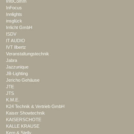
InfoComm
InFocus
Innlights
insglück
Irrlicht GmbH
ISDV
IT AUDIO
IVT Ilbertz
Veranstaltungstechnik
Jabra
Jazzunique
JB-Lighting
Jericho Gehäuse
JTE
JTS
K.M.E.
K24 Technik & Vertrieb GmbH
Kaiser Showtechnik
KAISERSCHOTE
KALLE KRAUSE
Kern & Stelly