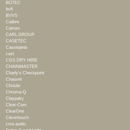
BÜTEC
bvft
BVVS
Calibre
Cameo
CARL GROUP
CASETEC
Cassiopeia
cast
CGS DRY HIRE
CHAINMASTER
Charly's Checkpoint
Chauvet
Christie
Chroma-Q
Claypaky
Clear-Com
ClearOne
Clevertouch
cma audio