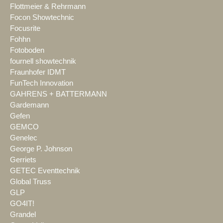
Flottmeier & Rehrmann
Focon Showtechnic
Focusrite
Fohhn
Fotoboden
fournell showtechnik
Fraunhofer IDMT
FunTech Innovation
GAHRENS + BATTERMANN
Gardemann
Gefen
GEMCO
Genelec
George P. Johnson
Gerriets
GETEC Eventtechnik
Global Truss
GLP
GO4IT!
Grandel