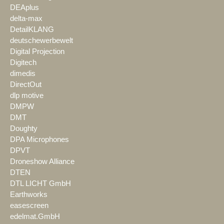
DEAplus
delta-max
DetailKLANG
deutschewerbewelt
Digital Projection
Digitech
dimedis
DirectOut
dlp motive
DMPW
DMT
Doughty
DPA Microphones
DPVT
Droneshow Alliance
DTEN
DTL LICHT GmbH
Earthworks
easescreen
edelmat.GmbH