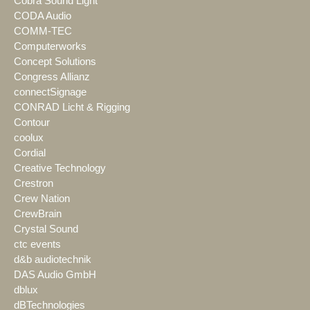
Cobra Sound Light
CODA Audio
COMM-TEC
Computerworks
Concept Solutions
Congress Allianz
connectSignage
CONRAD Licht & Rigging
Contour
coolux
Cordial
Creative Technology
Crestron
Crew Nation
CrewBrain
Crystal Sound
ctc events
d&b audiotechnik
DAS Audio GmbH
dblux
dBTechnologies