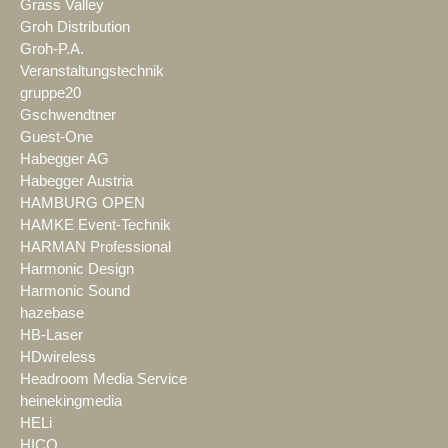
Grass Valley
Groh Distribution
Groh-P.A.
Veranstaltungstechnik
gruppe20
Gschwendtner
Guest-One
Habegger AG
Habegger Austria
HAMBURG OPEN
HAMKE Event-Technik
HARMAN Professional
Harmonic Design
Harmonic Sound
hazebase
HB-Laser
HDwireless
Headroom Media Service
heinekingmedia
HELi
HICO