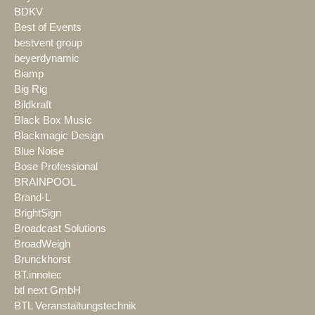
BDKV
Best of Events
bestvent group
beyerdynamic
Biamp
Big Rig
Bildkraft
Black Box Music
Blackmagic Design
Blue Noise
Bose Professional
BRAINPOOL
Brand-L
BrightSign
Broadcast Solutions
BroadWeigh
Brunckhorst
BT.innotec
btl next GmbH
BTL Veranstaltungstechnik