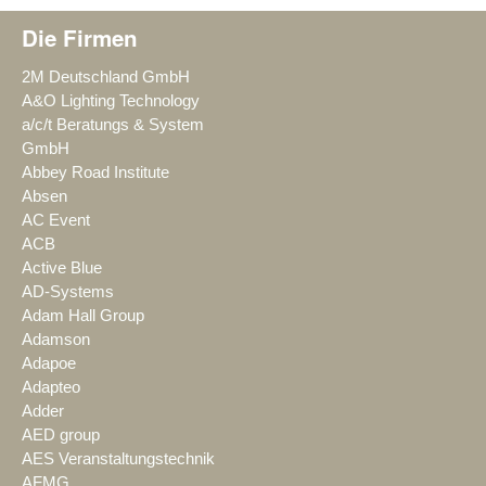
Die Firmen
2M Deutschland GmbH
A&O Lighting Technology
a/c/t Beratungs & System
GmbH
Abbey Road Institute
Absen
AC Event
ACB
Active Blue
AD-Systems
Adam Hall Group
Adamson
Adapoe
Adapteo
Adder
AED group
AES Veranstaltungstechnik
AFMG