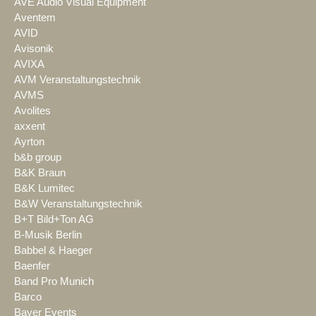
AVE Audio Visual Equipment
Aventem
AVID
Avisonik
AVIXA
AVM Veranstaltungstechnik
AVMS
Avolites
axxent
Ayrton
b&b group
B&K Braun
B&K Lumitec
B&W Veranstaltungstechnik
B+T Bild+Ton AG
B-Musik Berlin
Babbel & Haeger
Baenfer
Band Pro Munich
Barco
Bayer Events