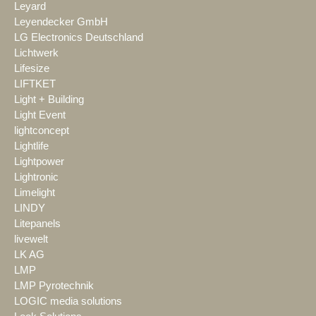
Leyard
Leyendecker GmbH
LG Electronics Deutschland
Lichtwerk
Lifesize
LIFTKET
Light + Building
Light Event
lightconcept
Lightlife
Lightpower
Lightronic
Limelight
LINDY
Litepanels
livewelt
LK AG
LMP
LMP Pyrotechnik
LOGIC media solutions