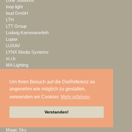
Look Solutions
loop light
loud GmbH
LTH
LTT Group
Ludwig Kameraverleih
Lupax
LUXAV
LYNX Media Systems
m.i.b
MA Lighting
mac. brand spaces
Mach Audio
Um Ihren Besuch auf die DieReferenz so
Mackie
angenehm wie möglich zu gestalten,
macom
verwenden wir Cookies
Mehr erfahren
Mad Music
Mäding
MADRIX
Verstanden!
Magic Event- und
Medientechnik
Magic Sky