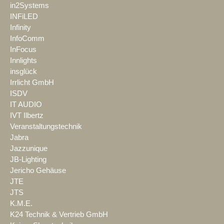
in2Systems
INFiLED
Infinity
InfoComm
InFocus
Innlights
insglück
Irrlicht GmbH
ISDV
IT AUDIO
IVT Ilbertz
Veranstaltungstechnik
Jabra
Jazzunique
JB-Lighting
Jericho Gehäuse
JTE
JTS
K.M.E.
K24 Technik & Vertrieb GmbH