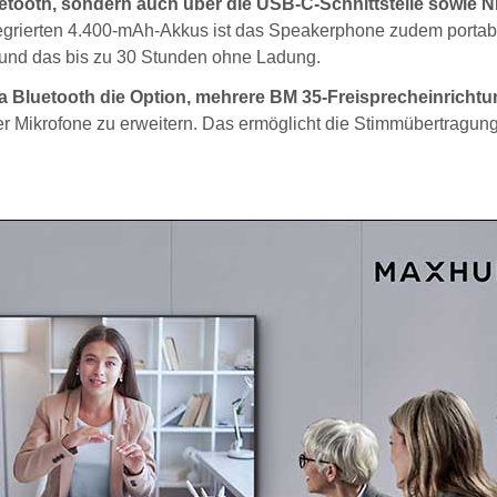
tooth, sondern auch über die USB-C-Schnittstelle sowie N
egrierten 4.400-mAh-Akkus ist das Speakerphone zudem portab
– und das bis zu 30 Stunden ohne Ladung.
ia Bluetooth die Option, mehrere BM 35-Freisprecheinricht
 Mikrofone zu erweitern. Das ermöglicht die Stimmübertragun