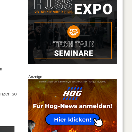
om
Anzeige
enzen so