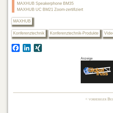
MAXHUB Speakerphone BM35
MAXHUB UC BM21 Zoom-zertifiziert
MAXHUB
Konferenztechnik
Konferenztechnik-Produkte
Vide
F
Li
XI
a
n
N
Anzeige
c
k
G
e
e
b
dI
o
n
o
< vorheriger Be
k