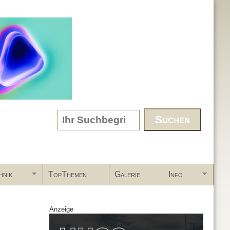
Search form
hnik
TopThemen
Galerie
Info
Anzeige