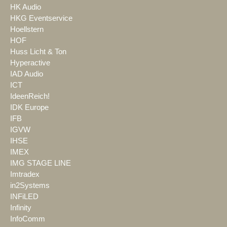
HK Audio
HKG Eventservice
Hoellstern
HOF
Huss Licht & Ton
Hyperactive
IAD Audio
ICT
IdeenReich!
IDK Europe
IFB
IGVW
IHSE
IMEX
IMG STAGE LINE
Imtradex
in2Systems
INFiLED
Infinity
InfoComm