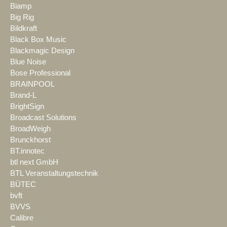
Biamp
Big Rig
Bildkraft
Black Box Music
Blackmagic Design
Blue Noise
Bose Professional
BRAINPOOL
Brand-L
BrightSign
Broadcast Solutions
BroadWeigh
Brunckhorst
BT.innotec
btl next GmbH
BTL Veranstaltungstechnik
BÜTEC
bvft
BVVS
Calibre