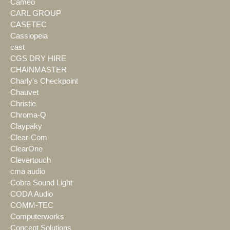
Cameo
CARL GROUP
CASETEC
Cassiopeia
cast
CGS DRY HIRE
CHAINMASTER
Charly's Checkpoint
Chauvet
Christie
Chroma-Q
Claypaky
Clear-Com
ClearOne
Clevertouch
cma audio
Cobra Sound Light
CODA Audio
COMM-TEC
Computerworks
Concept Solutions