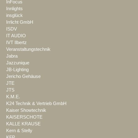
InFocus
Innlights
insglück
Irrlicht GmbH
ISDV
IT AUDIO
IVT Ilbertz
Veranstaltungstechnik
Jabra
Jazzunique
JB-Lighting
Jericho Gehäuse
JTE
JTS
K.M.E.
K24 Technik & Vertrieb GmbH
Kaiser Showtechnik
KAISERSCHOTE
KALLE KRAUSE
Kern & Stelly
KFP