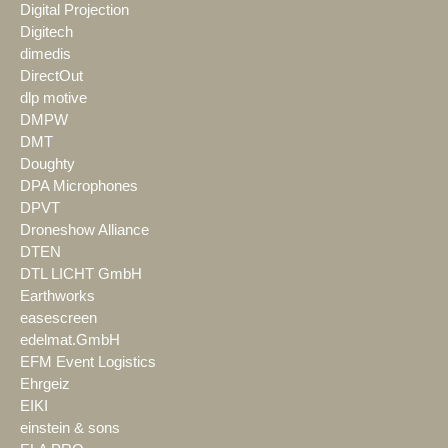
Digital Projection
Digitech
dimedis
DirectOut
dlp motive
DMPW
DMT
Doughty
DPA Microphones
DPVT
Droneshow Alliance
DTEN
DTL LICHT GmbH
Earthworks
easescreen
edelmat.GmbH
EFM Event Logistics
Ehrgeiz
EIKI
einstein & sons