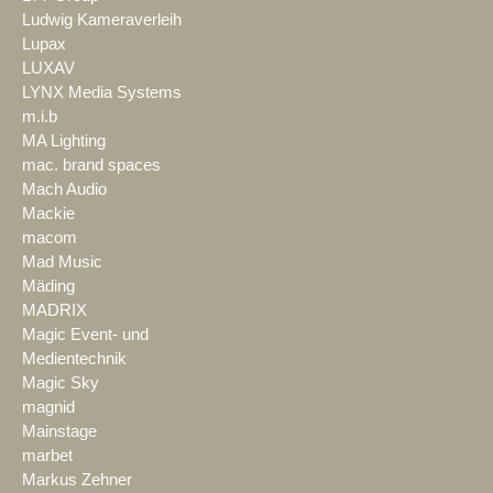
Ludwig Kameraverleih
Lupax
LUXAV
LYNX Media Systems
m.i.b
MA Lighting
mac. brand spaces
Mach Audio
Mackie
macom
Mad Music
Mäding
MADRIX
Magic Event- und
Medientechnik
Magic Sky
magnid
Mainstage
marbet
Markus Zehner