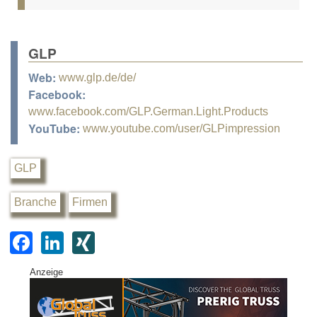
GLP
Web:
www.glp.de/de/
Facebook:
www.facebook.com/GLP.German.Light.Products
YouTube:
www.youtube.com/user/GLPimpression
GLP
Branche
Firmen
F
Li
XI
a
n
N
Anzeige
c
k
G
e
e