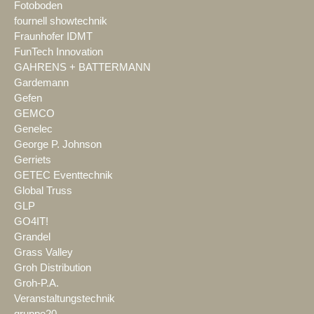
Fotoboden
fournell showtechnik
Fraunhofer IDMT
FunTech Innovation
GAHRENS + BATTERMANN
Gardemann
Gefen
GEMCO
Genelec
George P. Johnson
Gerriets
GETEC Eventtechnik
Global Truss
GLP
GO4IT!
Grandel
Grass Valley
Groh Distribution
Groh-P.A.
Veranstaltungstechnik
gruppe20