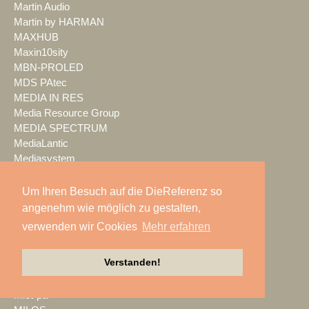
Martin Audio
Martin by HARMAN
MAXHUB
Maxin10sity
MBN-PROLED
MDS PAtec
MEDIA IN RES
Media Resource Group
MEDIA SPECTRUM
MediaLantic
Mediasystem
MEDIA|tek
MEEVI-rent
Um Ihren Besuch auf die DieReferenz so
Mega Audio
angenehm wie möglich zu gestalten,
Megaforce
verwenden wir Cookies
Mehr erfahren
MEGATECH
Merging Technologies
Verstanden!
Mersive
Meyer Sound
Miet-pa