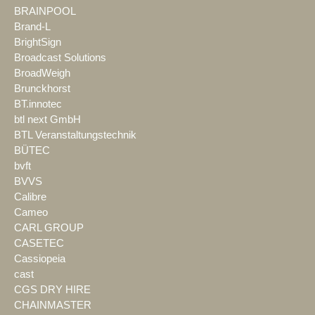
BRAINPOOL
Brand-L
BrightSign
Broadcast Solutions
BroadWeigh
Brunckhorst
BT.innotec
btl next GmbH
BTL Veranstaltungstechnik
BÜTEC
bvft
BVVS
Calibre
Cameo
CARL GROUP
CASETEC
Cassiopeia
cast
CGS DRY HIRE
CHAINMASTER