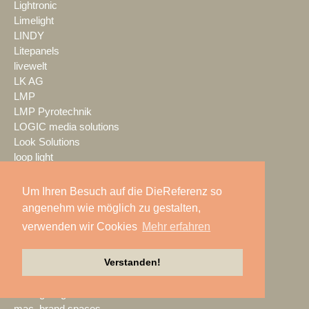
Lightronic
Limelight
LINDY
Litepanels
livewelt
LK AG
LMP
LMP Pyrotechnik
LOGIC media solutions
Look Solutions
loop light
loud GmbH
LTH
Um Ihren Besuch auf die DieReferenz so
LTT Group
angenehm wie möglich zu gestalten,
Ludwig Kameraverleih
verwenden wir Cookies
Mehr erfahren
Lupax
LUXAV
Verstanden!
LYNX Media Systems
m.i.b
MA Lighting
mac. brand spaces