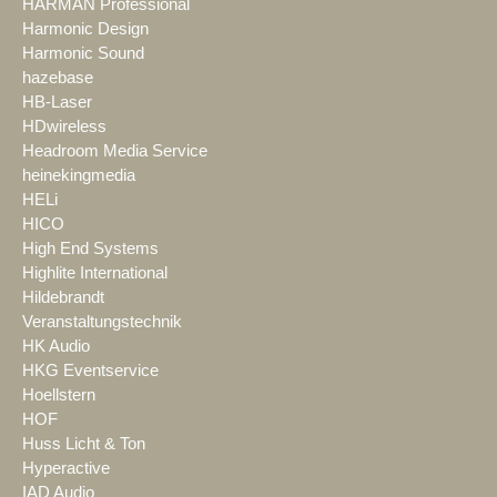
HARMAN Professional
Harmonic Design
Harmonic Sound
hazebase
HB-Laser
HDwireless
Headroom Media Service
heinekingmedia
HELi
HICO
High End Systems
Highlite International
Hildebrandt
Veranstaltungstechnik
HK Audio
HKG Eventservice
Hoellstern
HOF
Huss Licht & Ton
Hyperactive
IAD Audio