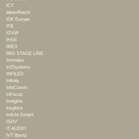
ICT
IdeenReich!
IDK Europe
IFB
IGVW
IHSE
IMEX
IMG STAGE LINE
Imtradex
in2Systems
INFiLED
Infinity
InfoComm
InFocus
Innlights
insglück
Irrlicht GmbH
ISDV
IT AUDIO
IVT Ilbertz