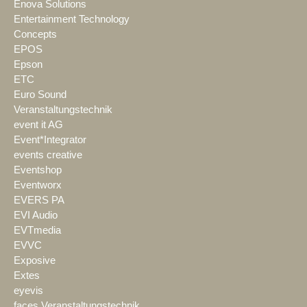
Enova Solutions
Entertainment Technology
Concepts
EPOS
Epson
ETC
Euro Sound
Veranstaltungstechnik
event it AG
Event*Integrator
events creative
Eventshop
Eventworx
EVERS PA
EVI Audio
EVTmedia
EVVC
Exposive
Extes
eyevis
faces Veranstaltungstechnik