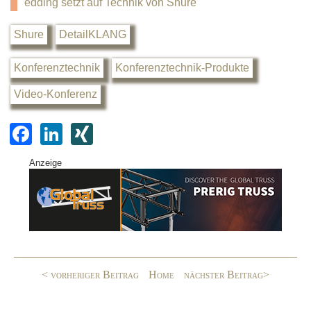
edding setzt auf Technik von Shure
Shure
DetailKLANG
Konferenztechnik
Konferenztechnik-Produkte
Video-Konferenz
F
Li
XI
a
n
N
Anzeige
c
k
G
e
e
b
dI
o
n
o
< vorheriger Beitrag
Home
nächster Beitrag>
k