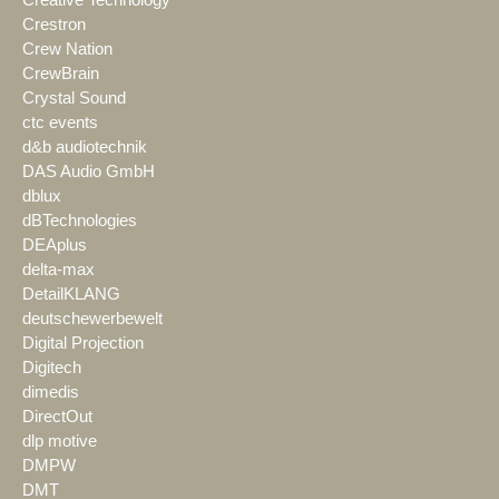
Crestron
Crew Nation
CrewBrain
Crystal Sound
ctc events
d&b audiotechnik
DAS Audio GmbH
dblux
dBTechnologies
DEAplus
delta-max
DetailKLANG
deutschewerbewelt
Digital Projection
Digitech
dimedis
DirectOut
dlp motive
DMPW
DMT