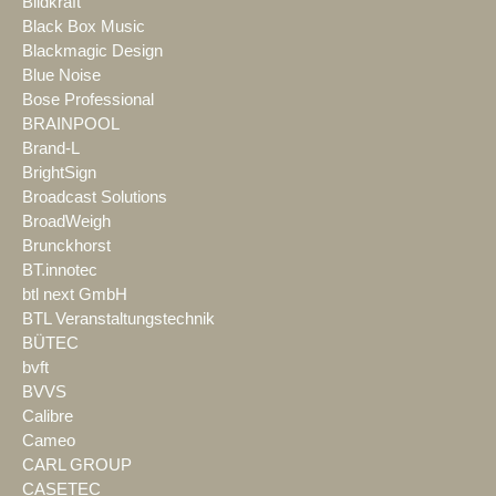
Bildkraft
Black Box Music
Blackmagic Design
Blue Noise
Bose Professional
BRAINPOOL
Brand-L
BrightSign
Broadcast Solutions
BroadWeigh
Brunckhorst
BT.innotec
btl next GmbH
BTL Veranstaltungstechnik
BÜTEC
bvft
BVVS
Calibre
Cameo
CARL GROUP
CASETEC