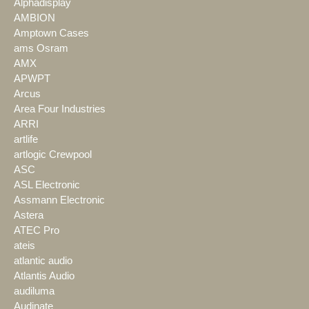
Alphadisplay
AMBION
Amptown Cases
ams Osram
AMX
APWPT
Arcus
Area Four Industries
ARRI
artlife
artlogic Crewpool
ASC
ASL Electronic
Assmann Electronic
Astera
ATEC Pro
ateis
atlantic audio
Atlantis Audio
audiluma
Audinate