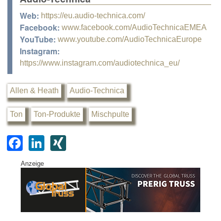
Web:
https://eu.audio-technica.com/
Facebook:
www.facebook.com/AudioTechnicaEMEA
YouTube:
www.youtube.com/AudioTechnicaEurope
Instagram:
https://www.instagram.com/audiotechnica_eu/
Allen & Heath
Audio-Technica
Ton
Ton-Produkte
Mischpulte
F
Li
XI
a
n
N
Anzeige
c
k
G
e
e
b
dI
o
n