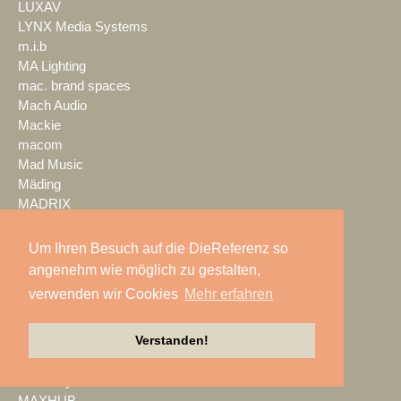
LUXAV
LYNX Media Systems
m.i.b
MA Lighting
mac. brand spaces
Mach Audio
Mackie
macom
Mad Music
Mäding
MADRIX
Magic Event- und
Medientechnik
Um Ihren Besuch auf die DieReferenz so
Magic Sky
angenehm wie möglich zu gestalten,
magnid
verwenden wir Cookies
Mehr erfahren
Mainstage
marbet
Verstanden!
Markus Zehner
Martin Audio
Martin by HARMAN