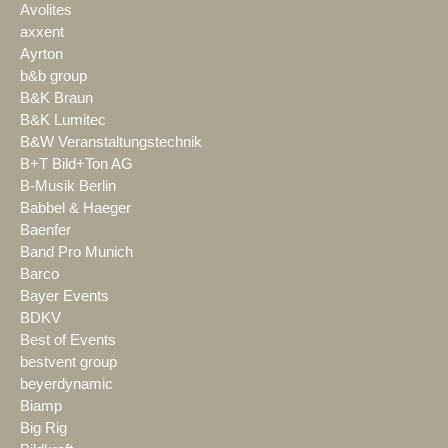
Avolites
axxent
Ayrton
b&b group
B&K Braun
B&K Lumitec
B&W Veranstaltungstechnik
B+T Bild+Ton AG
B-Musik Berlin
Babbel & Haeger
Baenfer
Band Pro Munich
Barco
Bayer Events
BDKV
Best of Events
bestvent group
beyerdynamic
Biamp
Big Rig