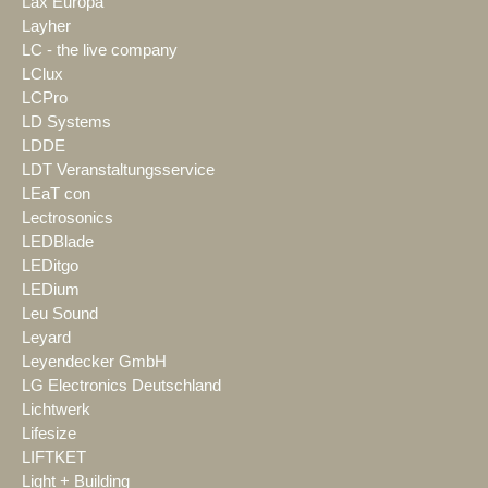
Lax Europa
Layher
LC - the live company
LClux
LCPro
LD Systems
LDDE
LDT Veranstaltungsservice
LEaT con
Lectrosonics
LEDBlade
LEDitgo
LEDium
Leu Sound
Leyard
Leyendecker GmbH
LG Electronics Deutschland
Lichtwerk
Lifesize
LIFTKET
Light + Building