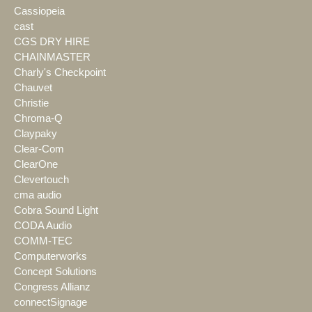
Cassiopeia
cast
CGS DRY HIRE
CHAINMASTER
Charly's Checkpoint
Chauvet
Christie
Chroma-Q
Claypaky
Clear-Com
ClearOne
Clevertouch
cma audio
Cobra Sound Light
CODA Audio
COMM-TEC
Computerworks
Concept Solutions
Congress Allianz
connectSignage