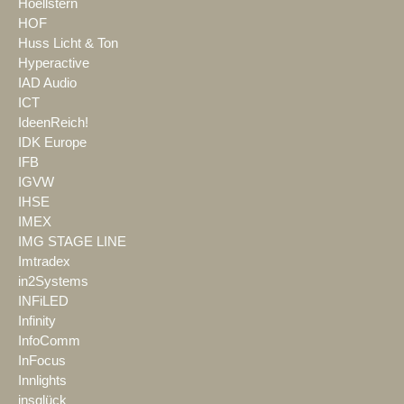
Hoellstern
HOF
Huss Licht & Ton
Hyperactive
IAD Audio
ICT
IdeenReich!
IDK Europe
IFB
IGVW
IHSE
IMEX
IMG STAGE LINE
Imtradex
in2Systems
INFiLED
Infinity
InfoComm
InFocus
Innlights
insglück