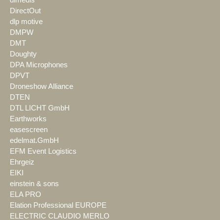
dimedis
DirectOut
dlp motive
DMPW
DMT
Doughty
DPA Microphones
DPVT
Droneshow Alliance
DTEN
DTL LICHT GmbH
Earthworks
easescreen
edelmat.GmbH
EFM Event Logistics
Ehrgeiz
EIKI
einstein & sons
ELA PRO
Elation Professional EUROPE
ELECTRIC CLAUDIO MERLO