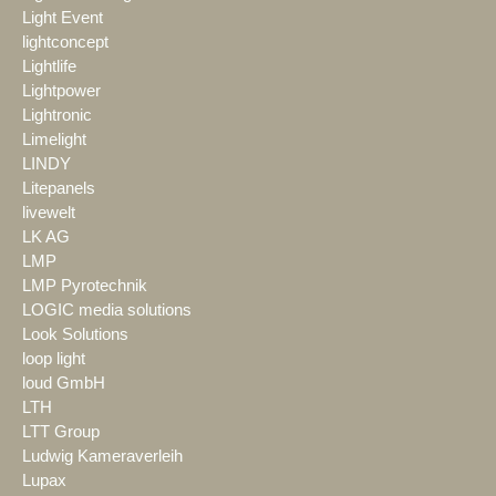
Light Event
lightconcept
Lightlife
Lightpower
Lightronic
Limelight
LINDY
Litepanels
livewelt
LK AG
LMP
LMP Pyrotechnik
LOGIC media solutions
Look Solutions
loop light
loud GmbH
LTH
LTT Group
Ludwig Kameraverleih
Lupax