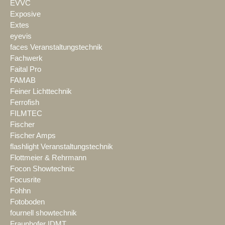
EVVC
Exposive
Extes
eyevis
faces Veranstaltungstechnik
Fachwerk
Faital Pro
FAMAB
Feiner Lichttechnik
Ferrofish
FILMTEC
Fischer
Fischer Amps
flashlight Veranstaltungstechnik
Flottmeier & Rehrmann
Focon Showtechnic
Focusrite
Fohhn
Fotoboden
fournell showtechnik
Fraunhofer IDMT