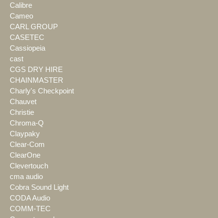
Calibre
Cameo
CARL GROUP
CASETEC
Cassiopeia
cast
CGS DRY HIRE
CHAINMASTER
Charly's Checkpoint
Chauvet
Christie
Chroma-Q
Claypaky
Clear-Com
ClearOne
Clevertouch
cma audio
Cobra Sound Light
CODA Audio
COMM-TEC