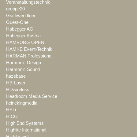
Veranstaltungstechnik
gruppe20
Gschwendtner
Guest-One
Habegger AG
Habegger Austria
HAMBURG OPEN
HAMKE Event-Technik
HARMAN Professional
Harmonic Design
Harmonic Sound
hazebase
HB-Laser
HDwireless
Headroom Media Service
heinekingmedia
HELi
HICO
High End Systems
Highlite International
Hildebrandt