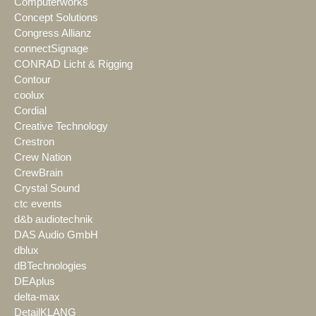
Computerworks
Concept Solutions
Congress Allianz
connectSignage
CONRAD Licht & Rigging
Contour
coolux
Cordial
Creative Technology
Crestron
Crew Nation
CrewBrain
Crystal Sound
ctc events
d&b audiotechnik
DAS Audio GmbH
dblux
dBTechnologies
DEAplus
delta-max
DetailKLANG