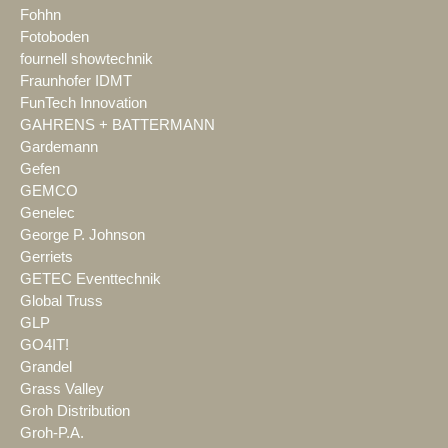
Fohhn
Fotoboden
fournell showtechnik
Fraunhofer IDMT
FunTech Innovation
GAHRENS + BATTERMANN
Gardemann
Gefen
GEMCO
Genelec
George P. Johnson
Gerriets
GETEC Eventtechnik
Global Truss
GLP
GO4IT!
Grandel
Grass Valley
Groh Distribution
Groh-P.A.