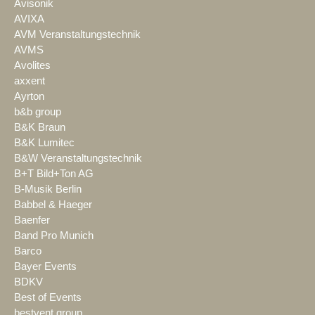
Avisonik
AVIXA
AVM Veranstaltungstechnik
AVMS
Avolites
axxent
Ayrton
b&b group
B&K Braun
B&K Lumitec
B&W Veranstaltungstechnik
B+T Bild+Ton AG
B-Musik Berlin
Babbel & Haeger
Baenfer
Band Pro Munich
Barco
Bayer Events
BDKV
Best of Events
bestvent group