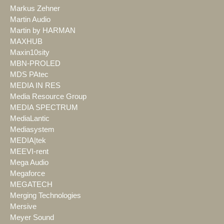
Markus Zehner
Martin Audio
Martin by HARMAN
MAXHUB
Maxin10sity
MBN-PROLED
MDS PAtec
MEDIA IN RES
Media Resource Group
MEDIA SPECTRUM
MediaLantic
Mediasystem
MEDIA|tek
MEEVI-rent
Mega Audio
Megaforce
MEGATECH
Merging Technologies
Mersive
Meyer Sound