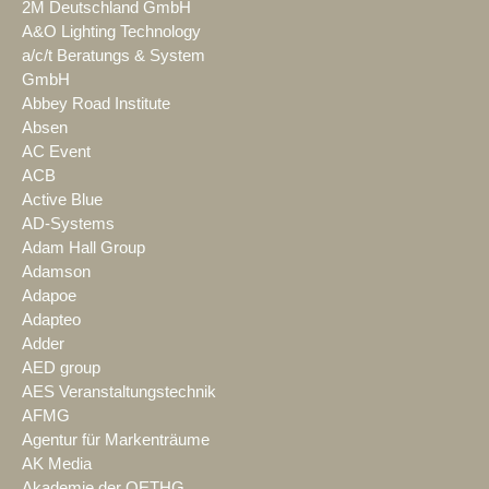
2M Deutschland GmbH
A&O Lighting Technology
a/c/t Beratungs & System
GmbH
Abbey Road Institute
Absen
AC Event
ACB
Active Blue
AD-Systems
Adam Hall Group
Adamson
Adapoe
Adapteo
Adder
AED group
AES Veranstaltungstechnik
AFMG
Agentur für Markenträume
AK Media
Akademie der OETHG