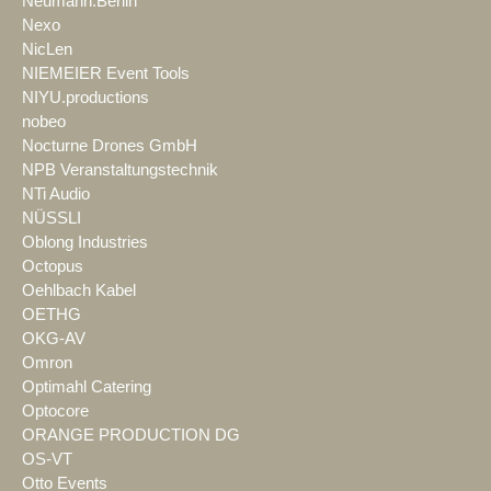
Neumann.Berlin
Nexo
NicLen
NIEMEIER Event Tools
NIYU.productions
nobeo
Nocturne Drones GmbH
NPB Veranstaltungstechnik
NTi Audio
NÜSSLI
Oblong Industries
Octopus
Oehlbach Kabel
OETHG
OKG-AV
Omron
Optimahl Catering
Optocore
ORANGE PRODUCTION DG
OS-VT
Otto Events