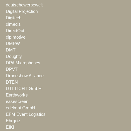
deutschewerbewelt
Digital Projection
Digitech
dimedis
DirectOut
dlp motive
DMPW
DMT
Doughty
DPA Microphones
DPVT
Droneshow Alliance
DTEN
DTL LICHT GmbH
Earthworks
easescreen
edelmat.GmbH
EFM Event Logistics
Ehrgeiz
EIKI