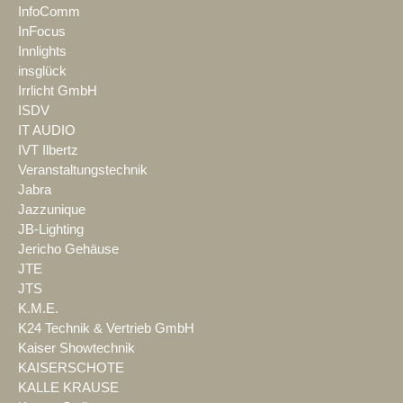
InfoComm
InFocus
Innlights
insglück
Irrlicht GmbH
ISDV
IT AUDIO
IVT Ilbertz
Veranstaltungstechnik
Jabra
Jazzunique
JB-Lighting
Jericho Gehäuse
JTE
JTS
K.M.E.
K24 Technik & Vertrieb GmbH
Kaiser Showtechnik
KAISERSCHOTE
KALLE KRAUSE