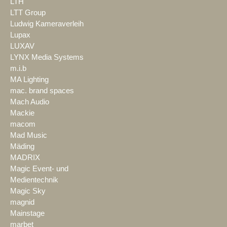
LTH
LTT Group
Ludwig Kameraverleih
Lupax
LUXAV
LYNX Media Systems
m.i.b
MA Lighting
mac. brand spaces
Mach Audio
Mackie
macom
Mad Music
Mäding
MADRIX
Magic Event- und
Medientechnik
Magic Sky
magnid
Mainstage
marbet