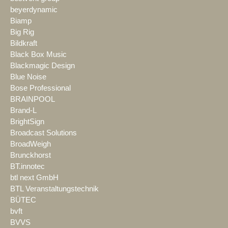
beyerdynamic
Biamp
Big Rig
Bildkraft
Black Box Music
Blackmagic Design
Blue Noise
Bose Professional
BRAINPOOL
Brand-L
BrightSign
Broadcast Solutions
BroadWeigh
Brunckhorst
BT.innotec
btl next GmbH
BTL Veranstaltungstechnik
BÜTEC
bvft
BVVS