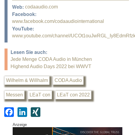
Web:
codaaudio.com
Facebook:
www.facebook.com/codaaudiointernational
YouTube:
www.youtube.com/channel/UCOt1ouJwRGL_Iy8EdmRfz
Lesen Sie auch:
Jede Menge CODA Audio in München
Highend Audio Days 2022 bei WWVT
Wilhelm & Willhalm
CODA Audio
Messen
LEaT con
LEaT con 2022
F
Li
XI
a
n
N
Anzeige
c
k
G