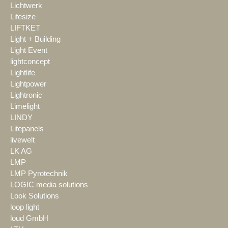
Lichtwerk
Lifesize
LIFTKET
Light + Building
Light Event
lightconcept
Lightlife
Lightpower
Lightronic
Limelight
LINDY
Litepanels
livewelt
LK AG
LMP
LMP Pyrotechnik
LOGIC media solutions
Look Solutions
loop light
loud GmbH