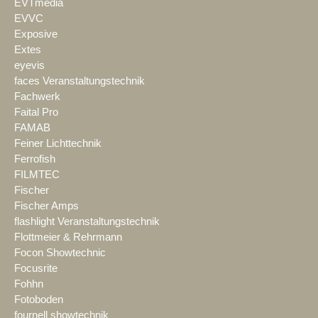
EVTmedia
EVVC
Exposive
Extes
eyevis
faces Veranstaltungstechnik
Fachwerk
Faital Pro
FAMAB
Feiner Lichttechnik
Ferrofish
FILMTEC
Fischer
Fischer Amps
flashlight Veranstaltungstechnik
Flottmeier & Rehrmann
Focon Showtechnic
Focusrite
Fohhn
Fotoboden
fournell showtechnik