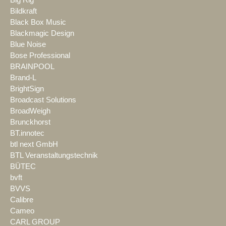
Bildkraft
Black Box Music
Blackmagic Design
Blue Noise
Bose Professional
BRAINPOOL
Brand-L
BrightSign
Broadcast Solutions
BroadWeigh
Brunckhorst
BT.innotec
btl next GmbH
BTL Veranstaltungstechnik
BÜTEC
bvft
BVVS
Calibre
Cameo
CARL GROUP