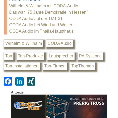
Wilhelm & Willhalm mit CODA-Audio
Das war "75 Jahre Demokratie in Hessen"
CODA Audio auf der TMT 31
CODA Audio bei Wind und Wetter
CODA Audio im Thalia-Haupthaus
Wilhelm & Willhalm
CODA Audio
Ton
Ton-Produkte
Lautsprecher
PA Systeme
Ton-Installationen
Ton-Firmen
TopThemen
F
Li
XI
a
n
N
Anzeige
c
k
G
e
e
b
dI