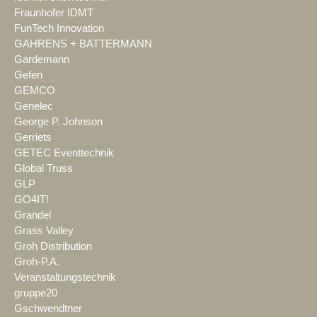
Fraunhofer IDMT
FunTech Innovation
GAHRENS + BATTERMANN
Gardemann
Gefen
GEMCO
Genelec
George P. Johnson
Gerriets
GETEC Eventtechnik
Global Truss
GLP
GO4IT!
Grandel
Grass Valley
Groh Distribution
Groh-P.A.
Veranstaltungstechnik
gruppe20
Gschwendtner