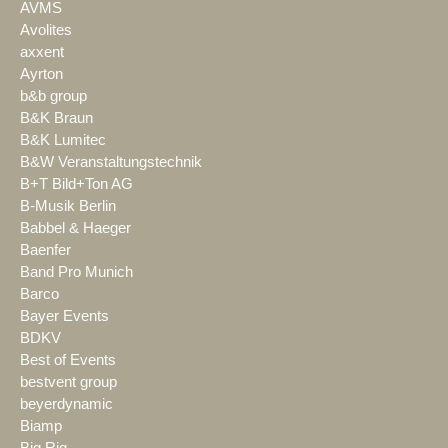
AVMS
Avolites
axxent
Ayrton
b&b group
B&K Braun
B&K Lumitec
B&W Veranstaltungstechnik
B+T Bild+Ton AG
B-Musik Berlin
Babbel & Haeger
Baenfer
Band Pro Munich
Barco
Bayer Events
BDKV
Best of Events
bestvent group
beyerdynamic
Biamp
Big Rig