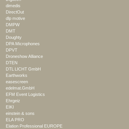
dimedis
DirectOut
dlp motive
DMPW
DMT
Doughty
DPA Microphones
DPVT
Droneshow Alliance
DTEN
DTL LICHT GmbH
Earthworks
easescreen
edelmat.GmbH
EFM Event Logistics
Ehrgeiz
EIKI
einstein & sons
ELA PRO
Elation Professional EUROPE