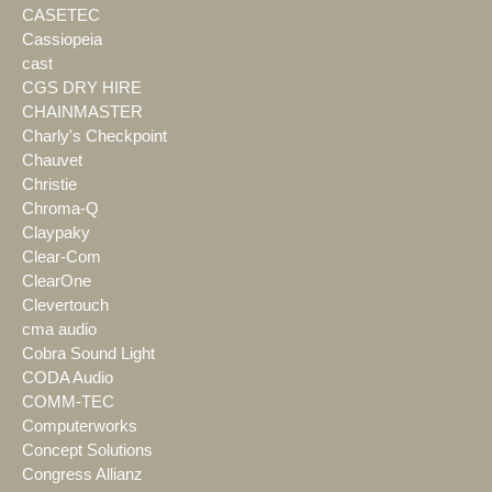
CASETEC
Cassiopeia
cast
CGS DRY HIRE
CHAINMASTER
Charly's Checkpoint
Chauvet
Christie
Chroma-Q
Claypaky
Clear-Com
ClearOne
Clevertouch
cma audio
Cobra Sound Light
CODA Audio
COMM-TEC
Computerworks
Concept Solutions
Congress Allianz