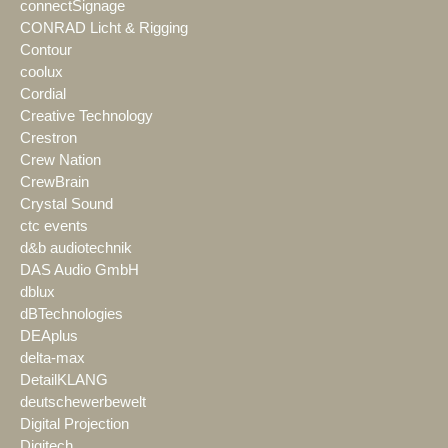
connectSignage
CONRAD Licht & Rigging
Contour
coolux
Cordial
Creative Technology
Crestron
Crew Nation
CrewBrain
Crystal Sound
ctc events
d&b audiotechnik
DAS Audio GmbH
dblux
dBTechnologies
DEAplus
delta-max
DetailKLANG
deutschewerbewelt
Digital Projection
Digitech