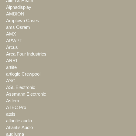
Allen & Heath
Alphadisplay
AMBION
Amptown Cases
ams Osram
AMX
APWPT
Arcus
Area Four Industries
ARRI
artlife
artlogic Crewpool
ASC
ASL Electronic
Assmann Electronic
Astera
ATEC Pro
ateis
atlantic audio
Atlantis Audio
audiluma