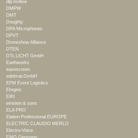
dlp motive
DMPW
DMT
Doughty
DPA Microphones
DPVT
Droneshow Alliance
DTEN
DTL LICHT GmbH
Earthworks
easescreen
edelmat.GmbH
EFM Event Logistics
Ehrgeiz
EIKI
einstein & sons
ELA PRO
Elation Professional EUROPE
ELECTRIC CLAUDIO MERLO
Electro-Voice
EMG Germany