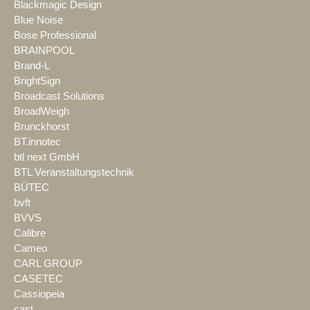
Blackmagic Design
Blue Noise
Bose Professional
BRAINPOOL
Brand-L
BrightSign
Broadcast Solutions
BroadWeigh
Brunckhorst
BT.innotec
btl next GmbH
BTL Veranstaltungstechnik
BÜTEC
bvft
BVVS
Calibre
Cameo
CARL GROUP
CASETEC
Cassiopeia
cast