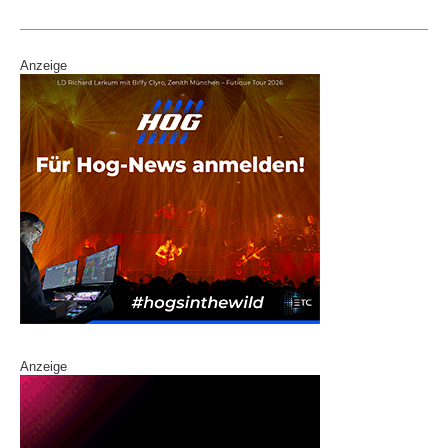
o
k
Anzeige
Anzeige