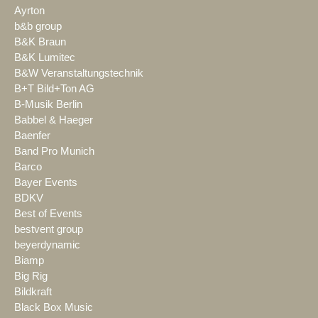
Ayrton
b&b group
B&K Braun
B&K Lumitec
B&W Veranstaltungstechnik
B+T Bild+Ton AG
B-Musik Berlin
Babbel & Haeger
Baenfer
Band Pro Munich
Barco
Bayer Events
BDKV
Best of Events
bestvent group
beyerdynamic
Biamp
Big Rig
Bildkraft
Black Box Music