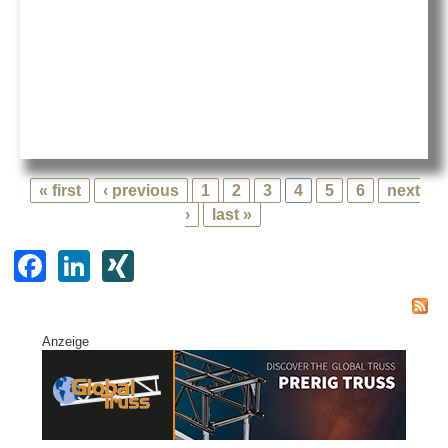
« first
‹ previous
1
2
3
4
5
6
next
›
last »
F
Li
XI
a
n
N
c
k
G
Anzeige
e
e
b
dI
o
n