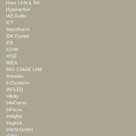
Huss Licht & Ton
Hyperactive
IAD Audio
ICT
IdeenReich!
IDK Europe
IFB
IGVW
IHSE
IMEX
IMG STAGE LINE
Imtradex
in2Systems
INFiLED
Infinity
InfoComm
InFocus
Innlights
insglück
Irrlicht GmbH