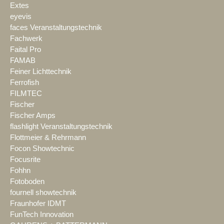
Extes
eyevis
faces Veranstaltungstechnik
Fachwerk
Faital Pro
FAMAB
Feiner Lichttechnik
Ferrofish
FILMTEC
Fischer
Fischer Amps
flashlight Veranstaltungstechnik
Flottmeier & Rehrmann
Focon Showtechnic
Focusrite
Fohhn
Fotoboden
fournell showtechnik
Fraunhofer IDMT
FunTech Innovation