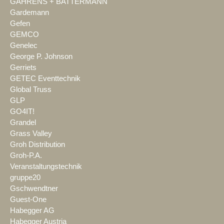
GAHRENS + BATTERMANN
Gardemann
Gefen
GEMCO
Genelec
George P. Johnson
Gerriets
GETEC Eventtechnik
Global Truss
GLP
GO4IT!
Grandel
Grass Valley
Groh Distribution
Groh-P.A.
Veranstaltungstechnik
gruppe20
Gschwendtner
Guest-One
Habegger AG
Habegger Austria