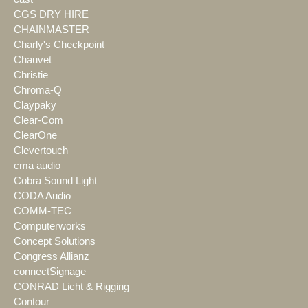
CGS DRY HIRE
CHAINMASTER
Charly's Checkpoint
Chauvet
Christie
Chroma-Q
Claypaky
Clear-Com
ClearOne
Clevertouch
cma audio
Cobra Sound Light
CODA Audio
COMM-TEC
Computerworks
Concept Solutions
Congress Allianz
connectSignage
CONRAD Licht & Rigging
Contour