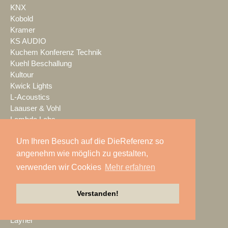
KNX
Kobold
Kramer
KS AUDIO
Kuchem Konferenz Technik
Kuehl Beschallung
Kultour
Kwick Lights
L-Acoustics
Laauser & Vohl
Lambda Labs
LANG
Um Ihren Besuch auf die DieReferenz so
LANG ACADEMY
Laser Imagineering
angenehm wie möglich zu gestalten,
Laserworld
verwenden wir Cookies
Mehr erfahren
Lauten Audio
LAUTundHELL
Verstanden!
Lawo
Lax Europa
Layher