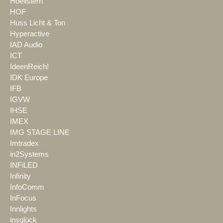
Hoellstern
HOF
Huss Licht & Ton
Hyperactive
IAD Audio
ICT
IdeenReich!
IDK Europe
IFB
IGVW
IHSE
IMEX
IMG STAGE LINE
Imtradex
in2Systems
INFiLED
Infinity
InfoComm
InFocus
Innlights
insglück