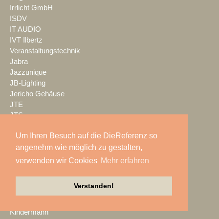
Irrlicht GmbH
ISDV
IT AUDIO
IVT Ilbertz
Veranstaltungstechnik
Jabra
Jazzunique
JB-Lighting
Jericho Gehäuse
JTE
JTS
K.M.E.
Um Ihren Besuch auf die DieReferenz so
K24 Technik & Vertrieb GmbH
angenehm wie möglich zu gestalten,
Kaiser Showtechnik
KAISERSCHOTE
verwenden wir Cookies
Mehr erfahren
KALLE KRAUSE
Kern & Stelly
Verstanden!
KFP
KIEKER
Kindermann