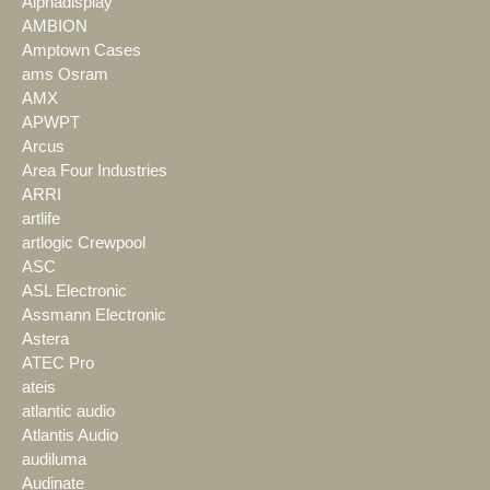
Alphadisplay
AMBION
Amptown Cases
ams Osram
AMX
APWPT
Arcus
Area Four Industries
ARRI
artlife
artlogic Crewpool
ASC
ASL Electronic
Assmann Electronic
Astera
ATEC Pro
ateis
atlantic audio
Atlantis Audio
audiluma
Audinate