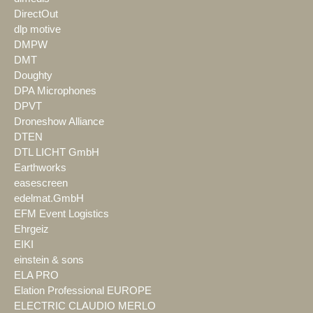
DirectOut
dlp motive
DMPW
DMT
Doughty
DPA Microphones
DPVT
Droneshow Alliance
DTEN
DTL LICHT GmbH
Earthworks
easescreen
edelmat.GmbH
EFM Event Logistics
Ehrgeiz
EIKI
einstein & sons
ELA PRO
Elation Professional EUROPE
ELECTRIC CLAUDIO MERLO