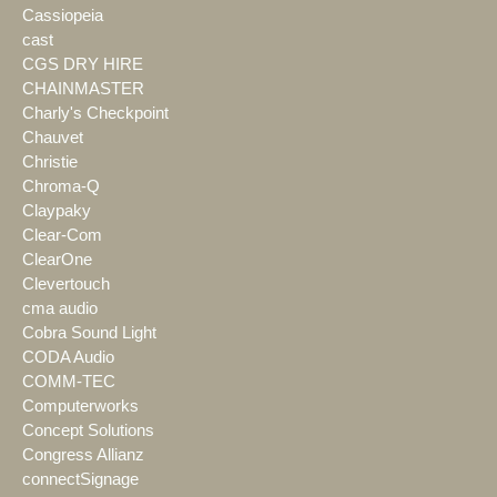
Cassiopeia
cast
CGS DRY HIRE
CHAINMASTER
Charly's Checkpoint
Chauvet
Christie
Chroma-Q
Claypaky
Clear-Com
ClearOne
Clevertouch
cma audio
Cobra Sound Light
CODA Audio
COMM-TEC
Computerworks
Concept Solutions
Congress Allianz
connectSignage