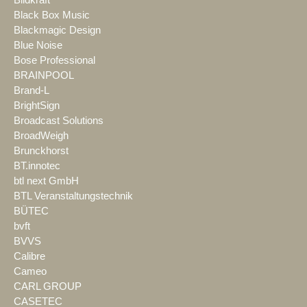
Bildkraft
Black Box Music
Blackmagic Design
Blue Noise
Bose Professional
BRAINPOOL
Brand-L
BrightSign
Broadcast Solutions
BroadWeigh
Brunckhorst
BT.innotec
btl next GmbH
BTL Veranstaltungstechnik
BÜTEC
bvft
BVVS
Calibre
Cameo
CARL GROUP
CASETEC