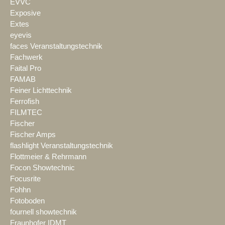
EVVC
Exposive
Extes
eyevis
faces Veranstaltungstechnik
Fachwerk
Faital Pro
FAMAB
Feiner Lichttechnik
Ferrofish
FILMTEC
Fischer
Fischer Amps
flashlight Veranstaltungstechnik
Flottmeier & Rehrmann
Focon Showtechnic
Focusrite
Fohhn
Fotoboden
fournell showtechnik
Fraunhofer IDMT