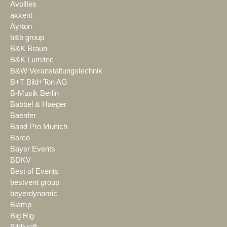
Avolites
axxent
Ayrton
b&b group
B&K Braun
B&K Lumitec
B&W Veranstaltungstechnik
B+T Bild+Ton AG
B-Musik Berlin
Babbel & Haeger
Baenfer
Band Pro Munich
Barco
Bayer Events
BDKV
Best of Events
bestvent group
beyerdynamic
Biamp
Big Rig