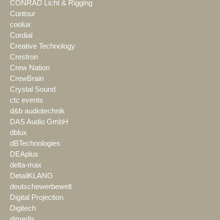
CONRAD Licht & Rigging
Contour
coolux
Cordial
Creative Technology
Crestron
Crew Nation
CrewBrain
Crystal Sound
ctc events
d&b audiotechnik
DAS Audio GmbH
dblux
dBTechnologies
DEAplus
delta-max
DetailKLANG
deutschewerbewelt
Digital Projection
Digitech
dimedis