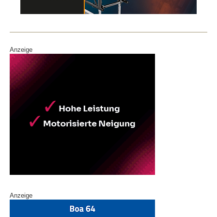
o
n
o
k
Anzeige
Anzeige