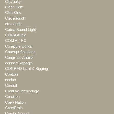
Claypaky
Clear-Com
ClearOne
Clevertouch
cma audio
Cobra Sound Light
CODA Audio
COMM-TEC
Computerworks
Concept Solutions
Congress Allianz
connectSignage
CONRAD Licht & Rigging
Contour
coolux
Cordial
Creative Technology
Crestron
Crew Nation
CrewBrain
Crystal Sound