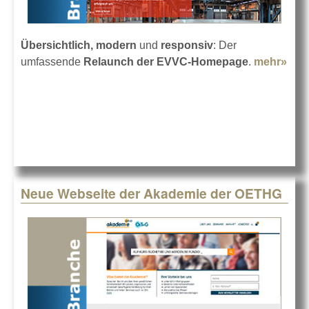
Übersichtlich, modern
und
responsiv
: Der
umfassende
Relaunch der EVVC-Homepage
.
mehr»
abo
EVV
eine
neu
Hom
Neue Webseite der Akademie der OETHG