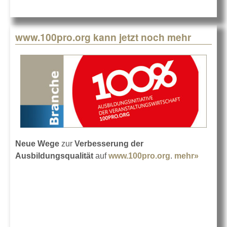
www.100pro.org kann jetzt noch mehr
Neue Wege
zur
Verbesserung der
Ausbildungsqualität
auf
www.100pro.org
.
mehr»
about
www.10
kann je
mehr