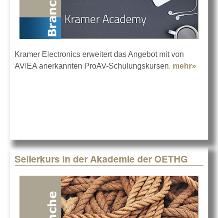
Kramer Electronics erweitert das Angebot mit von
AVIEA anerkannten ProAV-Schulungskursen.
mehr»
about
Lerne
Kram
Elect
und 
Seilerkurs in der Akademie der OETHG