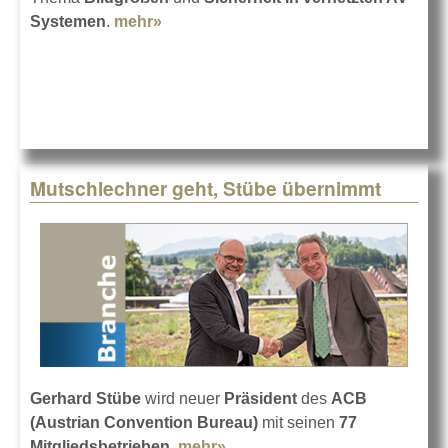
Systemen
.
mehr»
about Zwei neue Standards von
AVIEA für DACH
Mutschlechner geht, Stübe übernimmt
Gerhard Stübe
wird neuer
Präsident
des
ACB
(Austrian Convention Bureau)
mit seinen
77
Mitgliedsbetrieben
.
mehr»
about Mutschlechner geht,