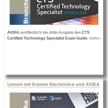
AVIXA
veröffentlicht die dritte Ausgabe des
CTS
Certified Technology Specialist Exam Guide
.
mehr»
abo
AVI
CT
Gui
Aus
3 a
Star
Lernen mit Kramer Electronics und AVIEA