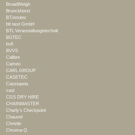
BroadWeigh
Brunckhorst
BT.innotec
btl next GmbH
BTL Veranstaltungstechnik
BÜTEC
bvft
BVVS
Calibre
Cameo
CARL GROUP
CASETEC
Cassiopeia
cast
CGS DRY HIRE
CHAINMASTER
Charly's Checkpoint
Chauvet
Christie
Chroma-Q