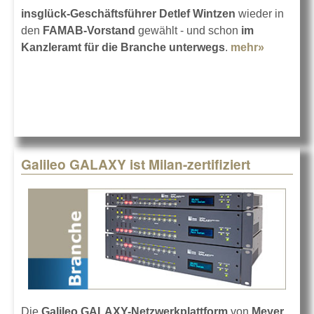
insglück-Geschäftsführer Detlef Wintzen
wieder in
den
FAMAB-Vorstand
gewählt - und schon
im
Kanzleramt für die Branche unterwegs
.
mehr»
about
Detlef
Wintzen
bleibt im
FAMAB-
Vorstand
Galileo GALAXY ist Milan-zertifiziert
Die
Galileo GALAXY-Netzwerkplattform
von
Meyer