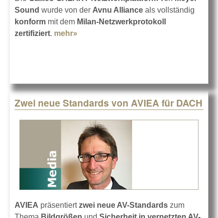
Sound
wurde von der
Avnu Alliance
als vollständig
konform
mit dem
Milan-Netzwerkprotokoll
zertifiziert
.
mehr»
about Galileo GALAXY ist Milan-
zertifiziert
Zwei neue Standards von AVIEA für DACH
AVIEA
präsentiert
zwei neue AV-Standards
zum
Thema
Bildgrößen
und
Sicherheit in vernetzten AV-