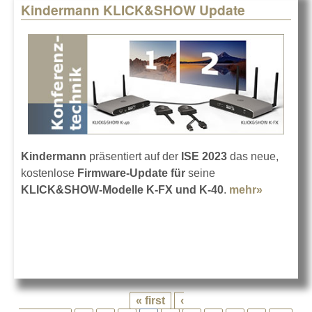
Kindermann KLICK&SHOW Update
Kindermann
präsentiert auf der
ISE 2023
das neue,
kostenlose
Firmware-Update
für
seine
KLICK&SHOW-Modelle K-FX und K-40
.
mehr»
about
Kinderm
KLICK&
Update
« first
‹