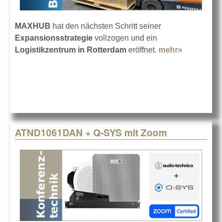
MAXHUB
hat den nächsten Schritt seiner
Expansionsstrategie
vollzogen und ein
Logistikzentrum in Rotterdam
eröffnet.
mehr»
about MA
eröffnet
Logistikz
ATND1061DAN + Q-SYS mit Zoom