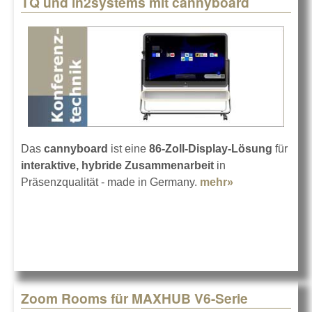
TQ und in2systems mit cannyboard
Pages
Das
cannyboard
ist eine
86-Zoll-Display-Lösung
für
interaktive, hybride Zusammenarbeit
in
Präsenzqualität - made in Germany.
mehr»
about TQ und
in2systems
mit
cannyboard
Zoom Rooms für MAXHUB V6-Serie