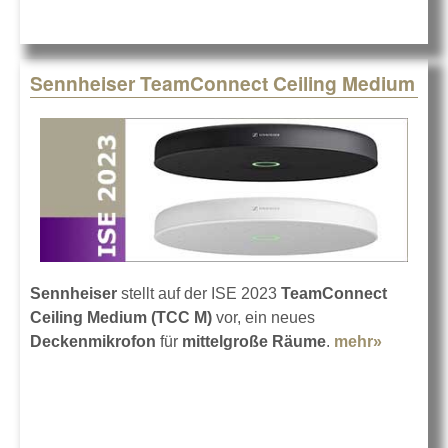
Sennheiser TeamConnect Ceiling Medium
Sennheiser
stellt auf der ISE 2023
TeamConnect
Ceiling Medium (TCC M)
vor, ein neues
Deckenmikrofon
für
mittelgroße Räume
.
mehr»
about
Sennhei
TeamCo
Ceiling
Medium