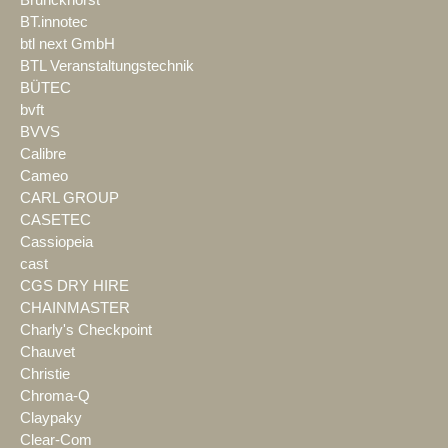
Brunckhorst
BT.innotec
btl next GmbH
BTL Veranstaltungstechnik
BÜTEC
bvft
BVVS
Calibre
Cameo
CARL GROUP
CASETEC
Cassiopeia
cast
CGS DRY HIRE
CHAINMASTER
Charly's Checkpoint
Chauvet
Christie
Chroma-Q
Claypaky
Clear-Com