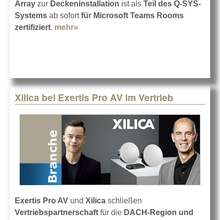
Array
zur
Deckeninstallation
ist als
Teil des Q-SYS-
Systems
ab sofort
für Microsoft Teams Rooms
zertifiziert
.
mehr»
about ATND1061DAN
Deckenmikrofon-Array
Xilica bei Exertis Pro AV im Vertrieb
Exertis Pro AV
und
Xilica
schließen
Vertriebspartnerschaft
für die
DACH-Region und