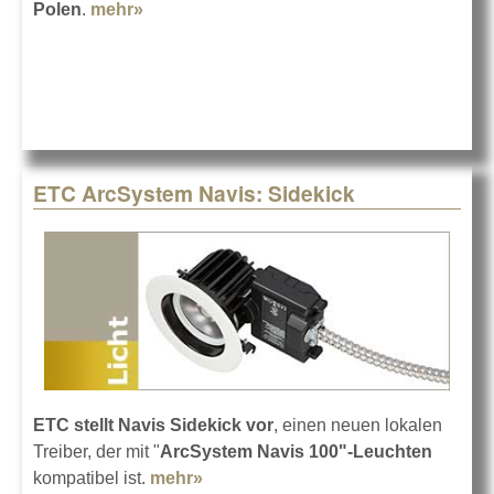
Polen
.
mehr»
about Xilica bei Exertis Pro AV im Vertrieb
ETC ArcSystem Navis: Sidekick
ETC stellt Navis Sidekick vor
, einen neuen lokalen
Treiber, der mit "
ArcSystem Navis 100"-Leuchten
kompatibel ist.
mehr»
about ETC ArcSystem Navis: