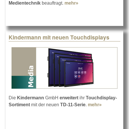
Medientechnik
beauftragt.
mehr»
about ASC-
Medientechnik im
Bundestag
Kindermann mit neuen Touchdisplays
Die
Kindermann
GmbH
erweitert
ihr
Touchdisplay-
Sortiment
mit der neuen
TD-11-Serie
.
mehr»
about
Kindermann
mit neuen
Touchdispla