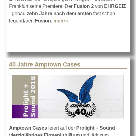
Frankfurt seine Premiere: Der
Fusion 2
von
EHRGEIZ
- genau
zehn Jahre nach dem ersten
fast schon
legendären
Fusion
.
mehr»
about EHRGEIZ Fusion 2 in
Frankfurt
40 Jahre Amptown Cases
Amptown Cases
feiert auf der
Prolight + Sound
vierzigjähriges Firmenjubiläum
und lädt zum