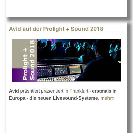
Avid auf der Prolight + Sound 2018
Avid
präsntiert präsentiert in Frankfurt -
erstmals in
Europa
-
die neuen Livesound-Systeme
.
mehr»
about
Avid auf
der
Prolight
+