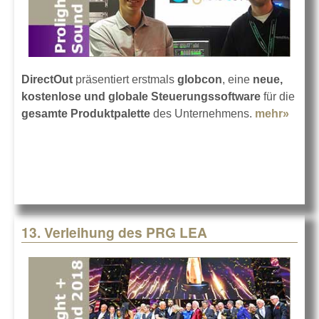
DirectOut
präsentiert erstmals
globcon
, eine
neue,
kostenlose und globale Steuerungssoftware
für die
gesamte Produktpalette
des Unternehmens.
mehr»
abou
Direc
imple
glob
13. Verleihung des PRG LEA