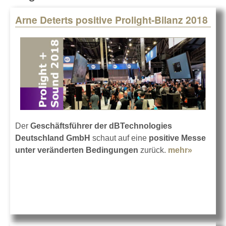
Arne Deterts positive Prolight-Bilanz 2018
Pages
Der
Geschäftsführer der dBTechnologies
Deutschland GmbH
schaut auf eine
positive Messe
unter veränderten Bedingungen
zurück.
mehr»
about
Arne
Deterts
positive
Prolight-
Bilanz
2018