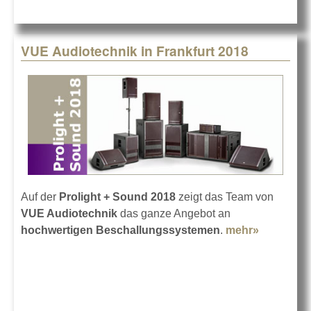
Sound
2018
VUE Audiotechnik in Frankfurt 2018
Auf der
Prolight + Sound 2018
zeigt das Team von
VUE Audiotechnik
das ganze Angebot an
hochwertigen Beschallungssystemen
.
mehr»
about VU
Audiotec
in Frankfu
2018