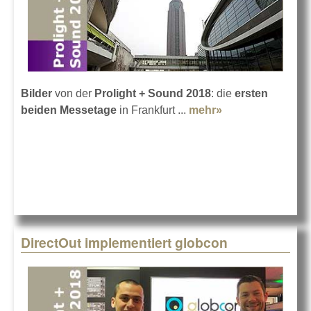
Bilder
von der
Prolight + Sound 2018
: die
ersten
beiden Messetage
in Frankfurt ...
mehr»
about
Prolight+Sound
2018: Bilder -
Teil 1
DirectOut implementiert globcon