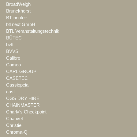
BroadWeigh
Brunckhorst
BT.innotec
btl next GmbH
BTL Veranstaltungstechnik
BÜTEC
bvft
BVVS
Calibre
Cameo
CARL GROUP
CASETEC
Cassiopeia
cast
CGS DRY HIRE
CHAINMASTER
Charly's Checkpoint
Chauvet
Christie
Chroma-Q