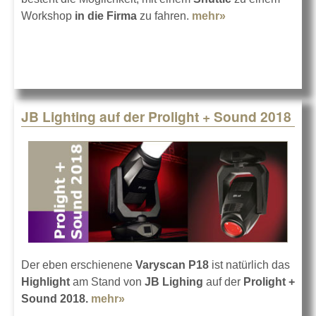
Workshop
in die Firma
zu fahren.
mehr»
about KS AUDIO
auf der Prolight
+ Sound 2018
JB Lighting auf der Prolight + Sound 2018
Der eben erschienene
Varyscan P18
ist natürlich das
Highlight
am Stand von
JB Lighing
auf der
Prolight +
Sound 2018.
mehr»
about JB Lighting auf der Prolight +
Sound 2018