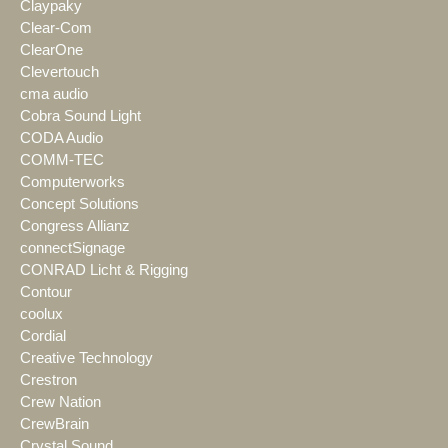
Claypaky
Clear-Com
ClearOne
Clevertouch
cma audio
Cobra Sound Light
CODA Audio
COMM-TEC
Computerworks
Concept Solutions
Congress Allianz
connectSignage
CONRAD Licht & Rigging
Contour
coolux
Cordial
Creative Technology
Crestron
Crew Nation
CrewBrain
Crystal Sound