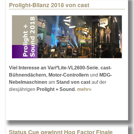
Prolight-Bilanz 2018 von cast
Viel Interesse an Vari*Lite-VL2600-Serie
,
cast-
Bühnendächern, Motor-Controllern
und
MDG-
Nebelmaschinen
am
Stand von cast
auf der
diesjährigen
Prolight + Sound
.
mehr»
about Prolight-
Bilanz 2018 von
cast
Status Cue gewinnt Hog Factor Finale