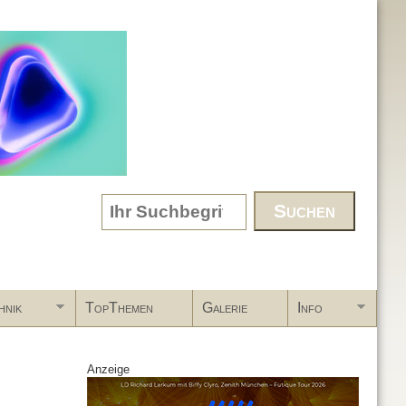
Search form
hnik
TopThemen
Galerie
Info
Anzeige