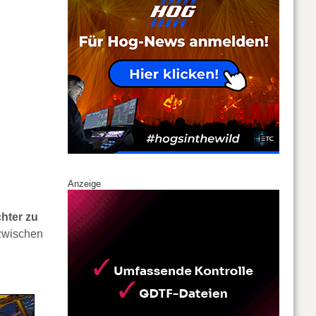
Anzeige
hter zu
 zwischen