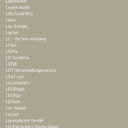
Laserworld
Lauten Audio
LAUTundHELL
Lawo
Lax Europa
Layher
LC - the live company
LClux
LCPro
LD Systems
LDDE
LDT Veranstaltungsservice
LEaT con
Lectrosonics
LEDBlade
LEDitgo
LEDium
Leu Sound
Leyard
Leyendecker GmbH
LG Electronics Deutschland