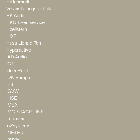
Hildebrandt
Veranstaltungstechnik
HK Audio
HKG Eventservice
Hoellstern
HOF
Huss Licht & Ton
Hyperactive
IAD Audio
ICT
IdeenReich!
IDK Europe
IFB
IGVW
IHSE
IMEX
IMG STAGE LINE
Imtradex
in2Systems
INFiLED
Infinity