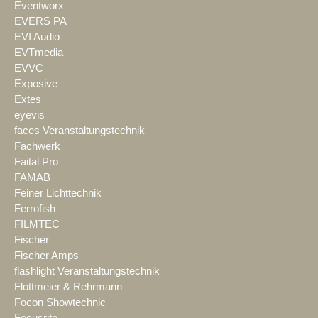
Eventworx
EVERS PA
EVI Audio
EVTmedia
EVVC
Exposive
Extes
eyevis
faces Veranstaltungstechnik
Fachwerk
Faital Pro
FAMAB
Feiner Lichttechnik
Ferrofish
FILMTEC
Fischer
Fischer Amps
flashlight Veranstaltungstechnik
Flottmeier & Rehrmann
Focon Showtechnic
Focusrite