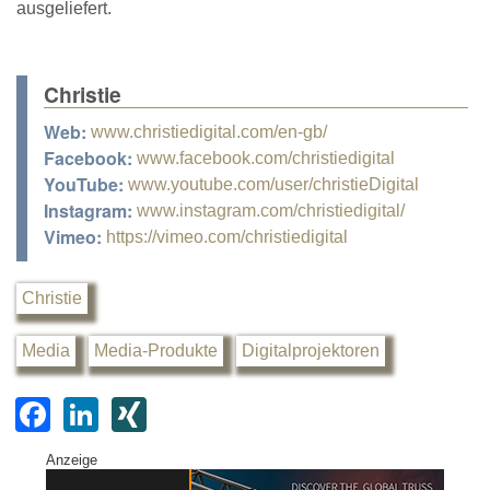
ausgeliefert.
Christie
Web:
www.christiedigital.com/en-gb/
Facebook:
www.facebook.com/christiedigital
YouTube:
www.youtube.com/user/christieDigital
Instagram:
www.instagram.com/christiedigital/
Vimeo:
https://vimeo.com/christiedigital
Christie
Media
Media-Produkte
Digitalprojektoren
F
Li
XI
a
n
N
Anzeige
c
k
G