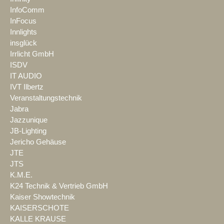
InfoComm
InFocus
Innlights
insglück
Irrlicht GmbH
ISDV
IT AUDIO
IVT Ilbertz
Veranstaltungstechnik
Jabra
Jazzunique
JB-Lighting
Jericho Gehäuse
JTE
JTS
K.M.E.
K24 Technik & Vertrieb GmbH
Kaiser Showtechnik
KAISERSCHOTE
KALLE KRAUSE