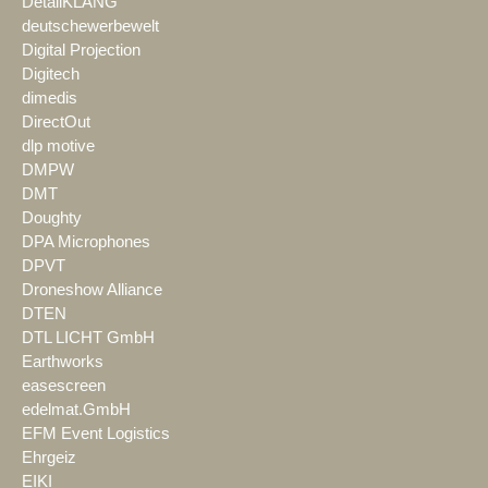
DetailKLANG
deutschewerbewelt
Digital Projection
Digitech
dimedis
DirectOut
dlp motive
DMPW
DMT
Doughty
DPA Microphones
DPVT
Droneshow Alliance
DTEN
DTL LICHT GmbH
Earthworks
easescreen
edelmat.GmbH
EFM Event Logistics
Ehrgeiz
EIKI