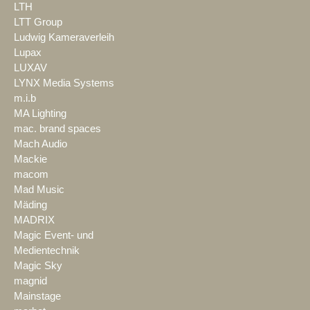
LTH
LTT Group
Ludwig Kameraverleih
Lupax
LUXAV
LYNX Media Systems
m.i.b
MA Lighting
mac. brand spaces
Mach Audio
Mackie
macom
Mad Music
Mäding
MADRIX
Magic Event- und
Medientechnik
Magic Sky
magnid
Mainstage