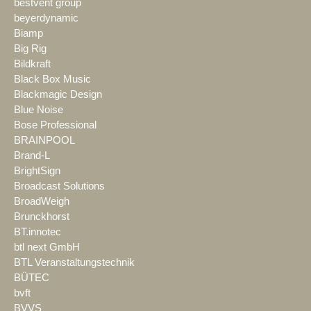
bestvent group
beyerdynamic
Biamp
Big Rig
Bildkraft
Black Box Music
Blackmagic Design
Blue Noise
Bose Professional
BRAINPOOL
Brand-L
BrightSign
Broadcast Solutions
BroadWeigh
Brunckhorst
BT.innotec
btl next GmbH
BTL Veranstaltungstechnik
BÜTEC
bvft
BVVS