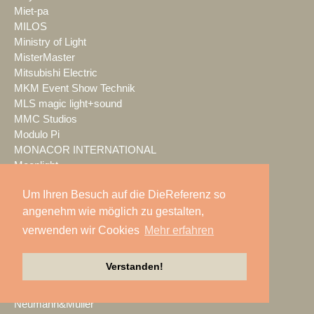
Miet-pa
MILOS
Ministry of Light
MisterMaster
Mitsubishi Electric
MKM Event Show Technik
MLS magic light+sound
MMC Studios
Modulo Pi
MONACOR INTERNATIONAL
Moonlight
MOTION GROUP
Um Ihren Besuch auf die DieReferenz so
Movecat
angenehm wie möglich zu gestalten,
msm studio group
Müller BBM
verwenden wir Cookies
Mehr erfahren
music & light design
MUTEC
Verstanden!
NEC Display Solutions
NEEC Audio
Neumann&Müller