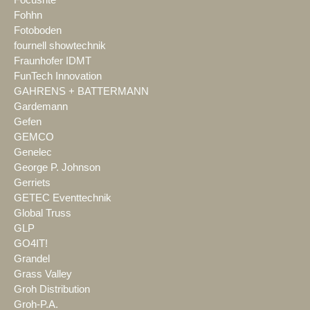
Fohhn
Fotoboden
fournell showtechnik
Fraunhofer IDMT
FunTech Innovation
GAHRENS + BATTERMANN
Gardemann
Gefen
GEMCO
Genelec
George P. Johnson
Gerriets
GETEC Eventtechnik
Global Truss
GLP
GO4IT!
Grandel
Grass Valley
Groh Distribution
Groh-P.A.