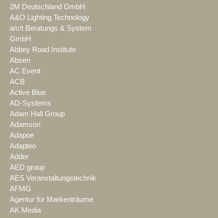
2M Deutschland GmbH
A&O Lighting Technology
a/c/t Beratungs & System
GmbH
Abbey Road Institute
Absen
AC Event
ACB
Active Blue
AD-Systems
Adam Hall Group
Adamson
Adapoe
Adapteo
Adder
AED group
AES Veranstaltungstechnik
AFMG
Agentur für Markenträume
AK Media