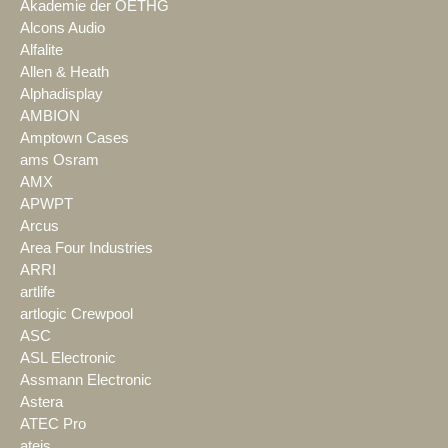
Akademie der OETHG
Alcons Audio
Alfalite
Allen & Heath
Alphadisplay
AMBION
Amptown Cases
ams Osram
AMX
APWPT
Arcus
Area Four Industries
ARRI
artlife
artlogic Crewpool
ASC
ASL Electronic
Assmann Electronic
Astera
ATEC Pro
ateis