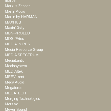
marbet
Markus Zehner
Martin Audio
Martin by HARMAN
MAXHUB
Maxin10sity
MBN-PROLED
MDS PAtec
MEDIA IN RES
Media Resource Group
MEDIA SPECTRUM
MediaLantic
Mediasystem
MEDIA|tek
MEEVI-rent
Mega Audio
Megaforce
MEGATECH
Merging Technologies
Mersive
Meyer Sound