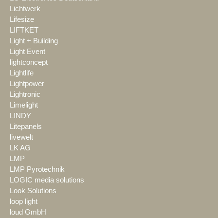
Lichtwerk
Lifesize
LIFTKET
Light + Building
Light Event
lightconcept
Lightlife
Lightpower
Lightronic
Limelight
LINDY
Litepanels
livewelt
LK AG
LMP
LMP Pyrotechnik
LOGIC media solutions
Look Solutions
loop light
loud GmbH