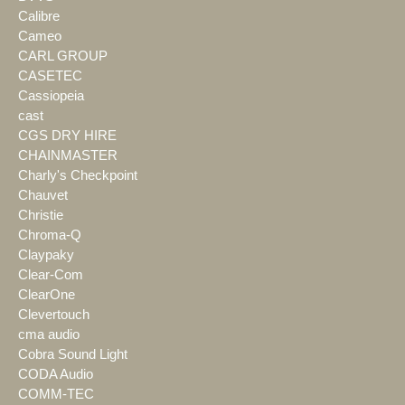
Calibre
Cameo
CARL GROUP
CASETEC
Cassiopeia
cast
CGS DRY HIRE
CHAINMASTER
Charly's Checkpoint
Chauvet
Christie
Chroma-Q
Claypaky
Clear-Com
ClearOne
Clevertouch
cma audio
Cobra Sound Light
CODA Audio
COMM-TEC