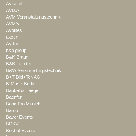
Avisonik
AVIXA
AVM Veranstaltungstechnik
AVMS
Avolites
axxent
Ayrton
b&b group
B&K Braun
B&K Lumitec
B&W Veranstaltungstechnik
B+T Bild+Ton AG
B-Musik Berlin
Babbel & Haeger
Baenfer
Band Pro Munich
Barco
Bayer Events
BDKV
Best of Events